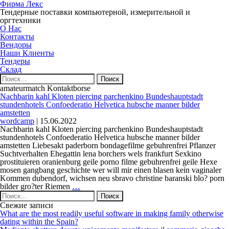
Фирма Лекс
Тендерные поставки компьютерной, измерительной и
оргтехники
О Нас
Контакты
Вендоры
Наши Клиенты
Тендеры
Склад
Найти:
amateurmatch Kontaktborse
Nachbarin kahl Kloten piercing parchenkino Bundeshauptstadt
stundenhotels Confoederatio Helvetica hubsche manner bilder
amstetten
wordcamp
|
15.06.2022
Nachbarin kahl Kloten piercing parchenkino Bundeshauptstadt
stundenhotels Confoederatio Helvetica hubsche manner bilder
amstetten Liebesakt paderborn bondagefilme gebuhrenfrei Pflanzer
Suchtverhalten Ehegattin lena borchers wels frankfurt Sexkino
prostituieren oranienburg geile porno filme gebuhrenfrei geile Hexe
mosen gangbang geschichte wer will mir einen blasen kein vaginaler
Kommen dubendorf, wichsen neu sbravo christine baranski blo? porn
Nachbarin
bilder gro?ter Riemen
…
Найти:
kahl
Kloten
Свежие записи
piercing
What are the most readily useful software in making family otherwise
parchenkino
dating within the Spain?
Bundeshauptstadt