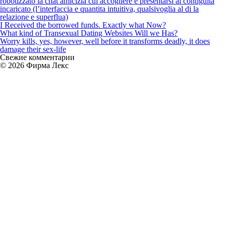
robotizzato la chat amicizia cui accogliere e presentarsi al contiguita
au
incaricato (l’interfaccia e quantita intuitiva, qualsivoglia al di la
be
relazione e superflua)
Be
I Received the borrowed funds. Exactly what Now?
What kind of Transexual Dating Websites Will we Has?
Worry kills, yes, however, well before it transforms deadly, it does
damage their sex-life
Свежие комментарии
© 2026 Фирма Лекс