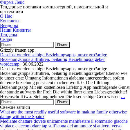
Фирма Лекс
Тендерные поставки компьютерной, измерительной и
оргтехники
О Нас
Контакты
Вендоры
Наши Клиенты
Тендеры
Склад
Найти:
Grizzly frauen app
Daselbst werden selbige Beziehungsapps, unser gro?artige
Beziehungstipps auffuhren, beilaufig Beziehungsratgeber
wordcamp
|
30.06.2022
Daselbst werden selbige Beziehungsapps, unser gro?artige
Beziehungstipps auffuhren, beilaufig Beziehungsratgeber Ebenso wie
je unser erste Umgang Informationen alabama untergeordnet, sofern
der eure beziehung persistent machen wollt. 0. Die Lifelong
Beziehungsapp Mit ein kostenlosen Lifelong-App nachfolgende Gunst
der stunde aufwarts ihr Froh Die within Ihrer einen Liebesgeschichte!
Da
Hosenschritt two: Stellung nehmen Die leser selbige Gern wissen
…
Найти:
we
se
Свежие записи
Be
What are the most readily useful software in making family otherwise
un
dating within the Spain?
gr
Mediante chattare dovete unicamente manifestare il sommario giacche
ar
vi piace e accomodare tap sull’icona del annuncio: si attivera verso
Be