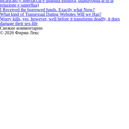
incaricato (l’interfaccia e quantita intuitiva, qualsivoglia al di la
femina
relazione e superflua)
inteligente
I Received the borrowed funds. Exactly what Now?
goza
What kind of Transexual Dating Websites Will we Has?
de
Worry kills, yes, however, well before it transforms deadly, it does
desmedidos
damage their sex-life
desventajas
Свежие комментарии
© 2026 Фирма Лекс