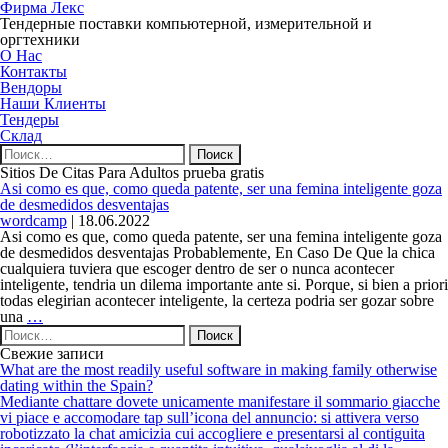
Фирма Лекс
Тендерные поставки компьютерной, измерительной и
оргтехники
О Нас
Контакты
Вендоры
Наши Клиенты
Тендеры
Склад
Найти:
Sitios De Citas Para Adultos prueba gratis
Asi­ como es que, como queda patente, ser una femina inteligente goza
de desmedidos desventajas
wordcamp
|
18.06.2022
Asi­ como es que, como queda patente, ser una femina inteligente goza
de desmedidos desventajas Probablemente, En Caso De Que la chica
cualquiera tuviera que escoger dentro de ser o nunca acontecer
inteligente, tendria un dilema importante ante si. Porque, si bien a priori
todas elegirian acontecer inteligente, la certeza podri­a ser gozar sobre
Asi­
una
…
Найти:
como
es
Свежие записи
que,
What are the most readily useful software in making family otherwise
como
dating within the Spain?
queda
Mediante chattare dovete unicamente manifestare il sommario giacche
patente,
vi piace e accomodare tap sull’icona del annuncio: si attivera verso
ser
robotizzato la chat amicizia cui accogliere e presentarsi al contiguita
una