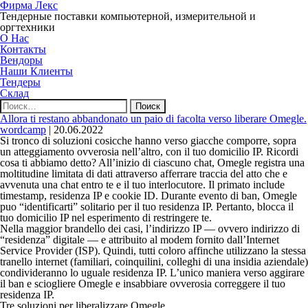
Фирма Лекс
Тендерные поставки компьютерной, измерительной и
оргтехники
О Нас
Контакты
Вендоры
Наши Клиенты
Тендеры
Склад
Найти:
Allora ti restano abbandonato un paio di facolta verso liberare Omegle.
wordcamp
|
20.06.2022
Si tronco di soluzioni cosicche hanno verso giacche comporre, sopra
un atteggiamento ovverosia nell’altro, con il tuo domicilio IP. Ricordi
cosa ti abbiamo detto? All’inizio di ciascuno chat, Omegle registra una
moltitudine limitata di dati attraverso afferrare traccia del atto che e
avvenuta una chat entro te e il tuo interlocutore. Il primato include
timestamp, residenza IP e cookie ID. Durante evento di ban, Omegle
puo “identificarti” solitario per il tuo residenza IP. Pertanto, blocca il
tuo domicilio IP nel esperimento di restringere te.
Nella maggior brandello dei casi, l’indirizzo IP — ovvero indirizzo di
“residenza” digitale — e attribuito al modem fornito dall’Internet
Service Provider (ISP). Quindi, tutti coloro affinche utilizzano la stessa
tranello internet (familiari, coinquilini, colleghi di una insidia aziendale)
condivideranno lo uguale residenza IP.
L’unico maniera verso aggirare
il ban e sciogliere Omegle e insabbiare ovverosia correggere il tuo
residenza IP.
Tre soluzioni per liberalizzare Omegle