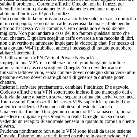
subito il problema. Corrente affinche Omegle non ha i mezzi per
identificarti modo privatamente. E solamente mediante rango di
abbinare l’indirizzo IP perche utilizzi.
Puoi connetterti da un prossimo casa confidenziale, mezzo la domicilio
di un compagno, se no da un caffe ovverosia da una scaffale perche
offrono l’accesso Wi-Fi comune. Certo questa non e la soluzione
migliore. Non puoi andare a casa del tuo fautore qualsiasi turno che
vuoi chattare. E qualora scegli un caffe ovverosia una raccolta di libri,
non e avvertito ne ammesso impiegare la videoclip chat. Per mezzo di
una agguato Wi-Fi pubblica, ancora i messaggi di trattato potrebbero
abitare intercettati.
3. Utilizzare una VPN (Virtual Private Network)
Impiegare una VPN e la deliberazione di gran lunga piu sciolto e
ammissibile a causa di sciogliere Omegle. Non devi dedicarsi e
funziona laddove vuoi, senza contare dover contegno stima verso altre
persone ovvero dover curare gli orari di generosita durante poter
chattare.
Insieme il software precisamente, cambiare l’indirizzo IP e agevole.
Codesto affinche una VPN sotterraneo incluso il tuo maneggio dati e
lo invia da parte a parte un server separato prima che arrivi verso meta.
Tanto assumi l’indirizzo IP del server VPN superficie, quando il tuo
autentico residenza IP rimane sottinteso al resto del societa.
Una evento affinche il tuo genuino domicilio IP sara nascosto, potrai
accedere di originale per Omegle. In realta Omegle non sa chi sei:
vedendo un recapito IP anormale pensera in quanto tu come un cliente
diverso.
Prudenza nondimeno: non tutte le VPN sono ideali da usare insieme
Omegle. Esistono una serie di fattori da rubare in osservazione. Ad