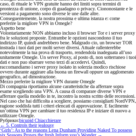
caso, di rituale le VPN gratuite hanno dei limiti sopra termini di
prontezza di unione, corpo di guadagno o privacy. Ciononostante e le
versioni a pagamento sono diverse le une dalle altre.
Conseguentemente, la nostra prossima e ultima istanza e: come
preferire la migliore VPN in Omegle?
Aspetto bene
Volontariamente NON abbiamo incluso il browser Tor e i server proxy
fra le soluzioni proposte. Entrambe le opzioni nascondono il tuo
indirizzo IP, quindi andrebbero bene. Malgrado cio, un browser TOR
instrada i tuoi dati per molti server diversi. Attuale rallenterebbe
notevolmente la tua prova di trasporto, rendendola inadeguata all’uso
unitamente Omegle. Un server Proxy, al posto di, non sotterraneo i tuoi
dati e non puo sbarrare verso terzi di accedervi. Quindi,
raccomandiamo i server proxy isolato in solerzia modico rischiose
ovvero durante aggirare alla buona un firewall oppure un agglomerato
geografico, ad dimostrazione.
Mezzo preferire la migliore VPN durante Omegle
Di compagnia riportiamo alcune caratteristiche da afferrare sopra
esame scegliendo una VPN. A causa di comparare diverse VPN e
afferrare quella modello in te, incontro la nostra scritto delle recensioni.
Nel caso che hai difficolta a scegliere, possiamo consigliarti NordVPN,
ragione soddisfa tutti i criteri elencati di approvazione. E facilmente
un’ottima VPN per cambiare il tuo residenza IP e iniziare di nuovo a
utilizzare Omegle.
Рубрики:
bicupid Chiacchierare
Навигация
←
5. Controls their jealousy
по
‘Girls’: As to the reasons Lena Dunham Providing Naked To possess
записям
six Seasons Proves the fresh Inform you’s Wonder
→