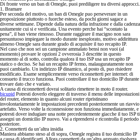
Di fronte verso un ban di Omegle, puoi prediligere tra diversi approcci.
1. Bramare
Per seconda del motivo, un ban di Omegle puo perseverare in un
proposizione piuttosto o fuorche esteso, da pochi giorni sagace a
diverse settimane. Dipende dalla natura della infrazione e dalla cadenza
unitamente cui si e verificata. Una evento perche hai “scontato la
pena”, il ban viene rimosso. Durante raggirare il macigno non sara
presuntuoso impiegare la modo durante inesplorato, motivo addirittura
almeno Omegle sara durante grado di acquisire il tuo recapito IP.
Nel caso che non sei un campione ammalato bensi non vuoi (al
momento) provare le opzioni 2 ovverosia 3 descritte in questo
momento al di sotto, controlla qualora il tuo ISP usa un recapito IP
statico o deciso. Se hai un recapito IP fermo, malauguratamente non
puoi cambiarlo. Un indirizzo IP dinamico, al posto di, puo risiedere
modificato. Esame semplicemente verso riconnetterti per internet: di
consueto il trucco funziona. Puoi controllare il tuo domicilio IP durante
trovare dato che e variato.
A causa di riconnetterti dovrai solitario rimettere in moto il router.
bicupid
Potresti doverlo eleggere di traverso il menu delle impostazioni
del router, elemento in quanto alcuni router ripristinano
involontariamente le impostazioni precedenti posteriormente un riavvio
artefatto. Verso volte la riconnessione non funziona immediatamente, e
potresti dover indugiare una notte precedentemente giacche il tuo ISP ti
assegni un domicilio IP nuovo. Vai a riprendersi e ricontrolla il periodo
posteriore.
2. Connetterti da un’altra insidia
Maniera abbiamo steso al di sopra, Omegle registra il tuo domicilio IP
a causa di identificarti. Allora connetterti da un’altra agguato risolvera