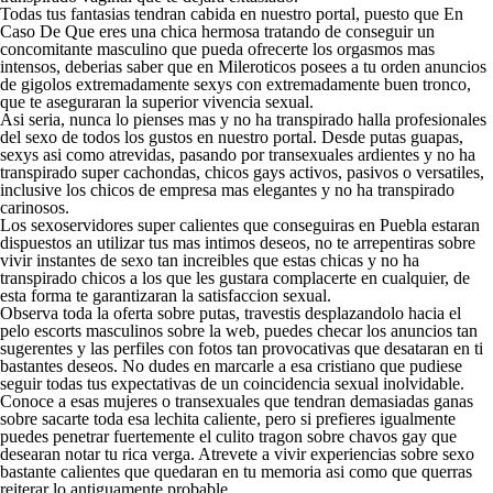
Todas tus fantasias tendran cabida en nuestro portal, puesto que En
Caso De Que eres una chica hermosa tratando de conseguir un
concomitante masculino que pueda ofrecerte los orgasmos mas
intensos, deberias saber que en Mileroticos posees a tu orden anuncios
de gigolos extremadamente sexys con extremadamente buen tronco,
que te aseguraran la superior vivencia sexual.
Asi seri­a, nunca lo pienses mas y no ha transpirado halla profesionales
del sexo de todos los gustos en nuestro portal. Desde putas guapas,
sexys asi­ como atrevidas, pasando por transexuales ardientes y no ha
transpirado super cachondas, chicos gays activos, pasivos o versatiles,
inclusive los chicos de empresa mas elegantes y no ha transpirado
carinosos.
Los sexoservidores super calientes que conseguiras en Puebla estaran
dispuestos an utilizar tus mas intimos deseos, no te arrepentiras sobre
vivir instantes de sexo tan increibles que estas chicas y no ha
transpirado chicos a los que les gustara complacerte en cualquier, de
esta forma te garantizaran la satisfaccion sexual.
Observa toda la oferta sobre putas, travestis desplazandolo hacia el
pelo escorts masculinos sobre la web, puedes checar los anuncios tan
sugerentes y las perfiles con fotos tan provocativas que desataran en ti
bastantes deseos. No dudes en marcarle a esa cristiano que pudiese
seguir todas tus expectativas de un coincidencia sexual inolvidable.
Conoce a esas mujeres o transexuales que tendran demasiadas ganas
sobre sacarte toda esa lechita caliente, pero si prefieres igualmente
puedes penetrar fuertemente el culito tragon sobre chavos gay que
desearan notar tu rica verga. Atrevete a vivir experiencias sobre sexo
bastante calientes que quedaran en tu memoria asi­ como que querras
reiterar lo antiguamente probable.