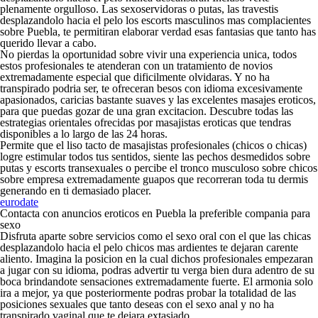
plenamente orgulloso. Las sexoservidoras o putas, las travestis
desplazandolo hacia el pelo los escorts masculinos mas complacientes
sobre Puebla, te permitiran elaborar verdad esas fantasias que tanto has
querido llevar a cabo.
No pierdas la oportunidad sobre vivir una experiencia unica, todos
estos profesionales te atenderan con un tratamiento de novios
extremadamente especial que dificilmente olvidaras. Y no ha
transpirado podri­a ser, te ofreceran besos con idioma excesivamente
apasionados, caricias bastante suaves y las excelentes masajes eroticos,
para que puedas gozar de una gran excitacion. Descubre todas las
estrategias orientales ofrecidas por masajistas eroticas que tendras
disponibles a lo largo de las 24 horas.
Permite que el liso tacto de masajistas profesionales (chicos o chicas)
logre estimular todos tus sentidos, siente las pechos desmedidos sobre
putas y escorts transexuales o percibe el tronco musculoso sobre chicos
sobre empresa extremadamente guapos que recorreran toda tu dermis
generando en ti demasiado placer.
eurodate
Contacta con anuncios eroticos en Puebla la preferible compania para
sexo
Disfruta aparte sobre servicios como el sexo oral con el que las chicas
desplazandolo hacia el pelo chicos mas ardientes te dejaran carente
aliento. Imagina la posicion en la cual dichos profesionales empezaran
a jugar con su idioma, podras advertir tu verga bien dura adentro de su
boca brindandote sensaciones extremadamente fuerte. El armonia solo
ira a mejor, ya que posteriormente podras probar la totalidad de las
posiciones sexuales que tanto deseas con el sexo anal y no ha
transpirado vaginal que te dejara extasiado.