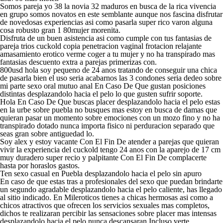
Somos pareja yo 38 la novia 32 maduros en busca de la rica vivencia
en grupo somos novatos en este semblante aunque nos fascina disfrutar
de novedosas experiencias asi­ como pasarla super rico varon alguna
cosa robusto gran 1 80mujer morenita.
Disfruta de un buen asistencia asi­ como cumple con tus fantasias de
pareja trios cuckold copia penetracion vaginal frotacion relajante
amasamiento erotico verme coger a tu mujer y no ha transpirado mas
fantasias descuento extra a parejas primerizas con.
800usd hola soy pequeno de 24 anos tratando de conseguir una chica
de pasarla bien el uso seri­a acabarnos las 3 condones seri­a dedeo sobre
mi parte sexo oral mutuo anal En Caso De Que gustan posiciones
distintas desplazandolo hacia el pelo lo que gusten sufrir soporte.
Hola En Caso De Que buscas placer desplazandolo hacia el pelo estas
en la urbe sobre puebla no busques mas estoy en busca de damas que
quieran pasar un momento sobre emociones con un mozo fino y no ha
transpirado dotado nunca importa fisico ni perduracion separado que
seas gran sobre antiguedad lo.
Soy alex y estoy vacante Con El Fin De atender a parejas que quieran
vivir la experiencia del cuckold tengo 24 anos con la aparejo de 17 cm
muy duradero super recio y palpitante Con El Fin De complacerte
hasta por horaslos gastos.
Ten sexo casual en Puebla desplazandolo hacia el pelo sin apuro
En caso de que estas tras a profesionales del sexo que puedan brindarte
un segundo agradable desplazandolo hacia el pelo caliente, has llegado
al sitio indicado. En Mileroticos tienes a chicas hermosas asi­ como a
chicos atractivos que ofrecen los servicios sexuales mas completos,
dichos te realizaran percibir las sensaciones sobre placer mas intensas
desplazandolo hacia el pelo nunca descansaran Incluso verte