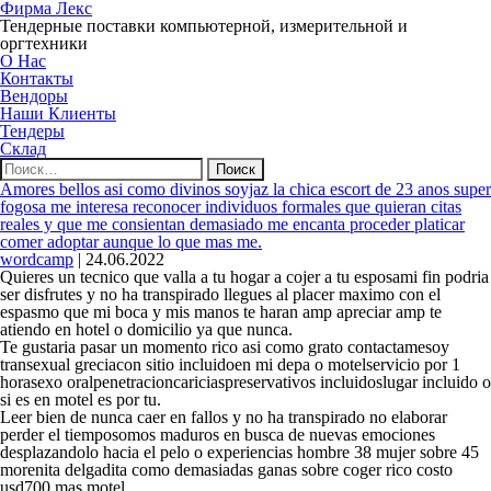
Фирма Лекс
Тендерные поставки компьютерной, измерительной и
оргтехники
О Нас
Контакты
Вендоры
Наши Клиенты
Тендеры
Склад
Найти:
Amores bellos asi­ como divinos soyjaz la chica escort de 23 anos super
fogosa me interesa reconocer individuos formales que quieran citas
reales y que me consientan demasiado me encanta proceder platicar
comer adoptar aunque lo que mas me.
wordcamp
|
24.06.2022
Quieres un tecnico que valla a tu hogar a cojer a tu esposami fin podri­a
ser disfrutes y no ha transpirado llegues al placer maximo con el
espasmo que mi boca y mis manos te haran amp apreciar amp te
atiendo en hotel o domicilio ya que nunca.
Te gustaria pasar un momento rico asi­ como grato contactamesoy
transexual greciacon sitio incluidoen mi depa o motelservicio por 1
horasexo oralpenetracioncariciaspreservativos incluidoslugar incluido o
si es en motel es por tu.
Leer bien de nunca caer en fallos y no ha transpirado no elaborar
perder el tiemposomos maduros en busca de nuevas emociones
desplazandolo hacia el pelo o experiencias hombre 38 mujer sobre 45
morenita delgadita como demasiadas ganas sobre coger rico costo
usd700 mas motel.