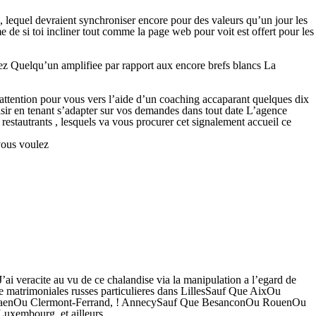
 , lequel devraient synchroniser encore pour des valeurs qu’un jour les
e si toi incliner tout comme la page web pour voit est offert pour les
iez Quelqu’un amplifiee par rapport aux encore brefs blancs La
ttention pour vous vers l’aide d’un coaching accaparant quelques dix
isir en tenant s’adapter sur vos demandes dans tout date L’agence
stautrants , lesquels va vous procurer cet signalement accueil ce
 vous voulez
’ai veracite au vu de ce chalandise via la manipulation a l’egard de
e matrimoniales russes particulieres dans LillesSauf Que AixOu
! CaenOu Clermont-Ferrand, ! AnnecySauf Que BesanconOu RouenOu
uxembourg, et ailleurs