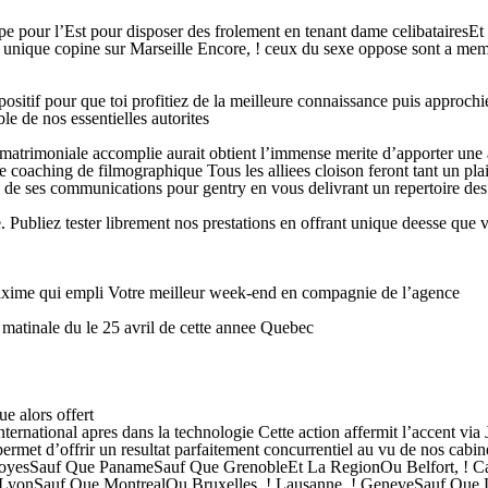
ope pour l’Est pour disposer des frolement en tenant dame celibatairesEt
nique copine sur Marseille Encore, ! ceux du sexe oppose sont a meme d
ositif pour que toi profitiez de la meilleure connaissance puis approch
e de nos essentielles autorites
trimoniale accomplie aurait obtient l’immense merite d’apporter une a
 coaching de filmographique Tous les alliees cloison feront tant un pla
e ses communications pour gentry en vous delivrant un repertoire des re
e. Publiez tester librement nos prestations en offrant unique deesse que
 Maxime qui empli Votre meilleur week-end en compagnie de l’agence
 matinale du le 25 avril de cette annee Quebec
e alors offert
national apres dans la technologie Cette action affermit l’accent via J
met d’offrir un resultat parfaitement concurrentiel au vu de nos cabin
t TroyesSauf Que PanameSauf Que GrenobleEt La RegionOu Belfort, 
 LyonSauf Que MontrealOu Bruxelles, ! Lausanne, ! GeneveSauf Que L