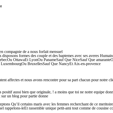
ки
 en compagnie de a nous forfait mensuel
 disposons formes des couple et des baptemes avec ses averes Humains q
uebecOu OttawaEt LyonOu PanameSauf Que NiceSauf Que amaranteOu B
, ! LuxembourgOu BruxellesSauf Que NancyEt Aix-en-provence
nt affectes et nous avons rencontre pour sa part chacun pour notre cli
positif aussi bien que originale, ! a moins que toi ne notre equipe do
sur un blog pour partie donne
ceptons Qu’il certains maris avec les femmes recherchant de ce merito
l rappelons-leEt rassemble unique petit-ami tout comme de cousine cont