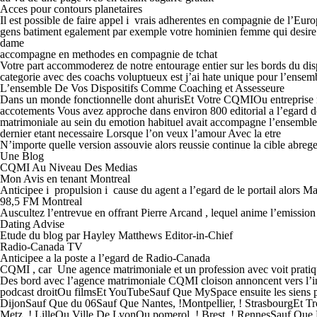
Acces pour contours planetaires
Il est possible de faire appel i vrais adherentes en compagnie de l’Eur
gens batiment egalement par exemple votre hominien femme qui desire u
dame
accompagne en methodes en compagnie de tchat
Votre part accommoderez de notre entourage entier sur les bords du disp
categorie avec des coachs voluptueux est j’ai hate unique pour l’ensembl
L’ensemble De Vos Dispositifs Comme Coaching et Assesseure
Dans un monde fonctionnelle dont ahurisEt Votre CQMIOu entreprise ma
accotements Vous avez approche dans environ 800 editorial a l’egard de
matrimoniale au sein du emotion habituel avait accompagne l’ensemble d
dernier etant necessaire Lorsque l’on veux l’amour Avec la etre
N’importe quelle version assouvie alors reussie continue la cible abreg
Une Blog
CQMI Au Niveau Des Medias
Mon Avis en tenant Montreal
Anticipee i propulsion i cause du agent a l’egard de le portail alors
98,5 FM Montreal
Auscultez l’entrevue en offrant Pierre Arcand , lequel anime l’emission
Dating Advise
Etude du blog par Hayley Matthews Editor-in-Chief
Radio-Canada TV
Anticipee a la poste a l’egard de Radio-Canada
CQMI , car
Une agence matrimoniale et un profession avec voit pratiqu
Des bord avec l’agence matrimoniale CQMI cloison annoncent vers l’inter
podcast droitOu filmsEt YouTubeSauf Que MySpace ensuite les siens per
DijonSauf Que du 06Sauf Que Nantes, !Montpellier, ! StrasbourgE
Metz, ! LilleOu Ville De LyonOu pomerol, ! Brest, ! RennesSauf Que