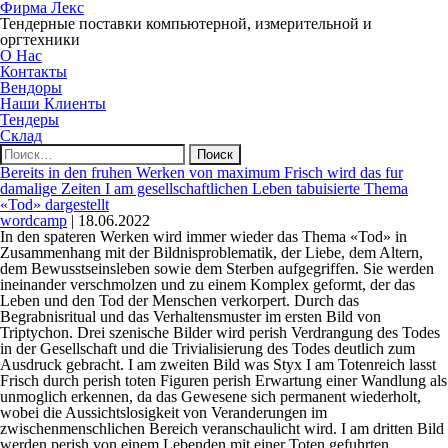
Фирма Лекс
Тендерные поставки компьютерной, измерительной и
оргтехники
О Нас
Контакты
Вендоры
Наши Клиенты
Тендеры
Склад
Найти:
Bereits in den fruhen Werken von maximum Frisch wird das fur
damalige Zeiten I am gesellschaftlichen Leben tabuisierte Thema
«Tod» dargestellt
wordcamp
|
18.06.2022
In den spateren Werken wird immer wieder das Thema «Tod» in
Zusammenhang mit der Bildnisproblematik, der Liebe, dem Altern,
dem Bewusstseinsleben sowie dem Sterben aufgegriffen. Sie werden
ineinander verschmolzen und zu einem Komplex geformt, der das
Leben und den Tod der Menschen verkorpert. Durch das
Begrabnisritual und das Verhaltensmuster im ersten Bild von
Triptychon. Drei szenische Bilder wird perish Verdrangung des Todes
in der Gesellschaft und die Trivialisierung des Todes deutlich zum
Ausdruck gebracht.
I am zweiten Bild was Styx I am Totenreich lasst
Frisch durch perish toten Figuren perish Erwartung einer Wandlung als
unmoglich erkennen, da das Gewesene sich permanent wiederholt,
wobei die Aussichtslosigkeit von Veranderungen im
zwischenmenschlichen Bereich veranschaulicht wird. I am dritten Bild
werden perish von einem Lebenden mit einer Toten gefuhrten