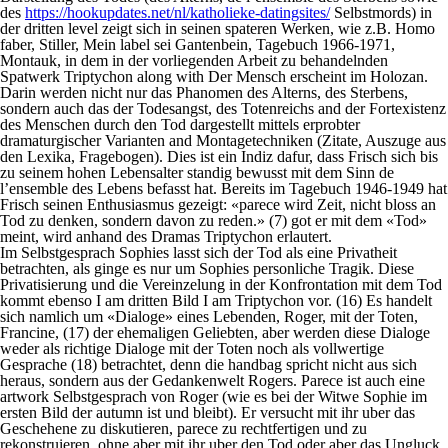
des
https://hookupdates.net/nl/katholieke-datingsites/
Selbstmords) in
der dritten level zeigt sich in seinen spateren Werken, wie z.B. Homo
faber, Stiller, Mein label sei Gantenbein, Tagebuch 1966-1971,
Montauk, in dem in der vorliegenden Arbeit zu behandelnden
Spatwerk Triptychon along with Der Mensch erscheint im Holozan.
Darin werden nicht nur das Phanomen des Alterns, des Sterbens,
sondern auch das der Todesangst, des Totenreichs and der Fortexistenz
des Menschen durch den Tod dargestellt mittels erprobter
dramaturgischer Varianten and Montagetechniken (Zitate, Auszuge aus
den Lexika, Fragebogen). Dies ist ein Indiz dafur, dass Frisch sich bis
zu seinem hohen Lebensalter standig bewusst mit dem Sinn de
l’ensemble des Lebens befasst hat. Bereits im Tagebuch 1946-1949 hat
Frisch seinen Enthusiasmus gezeigt: «parece wird Zeit, nicht bloss an
Tod zu denken, sondern davon zu reden.» (7) got er mit dem «Tod»
meint, wird anhand des Dramas Triptychon erlautert.
Im Selbstgesprach Sophies lasst sich der Tod als eine Privatheit
betrachten, als ginge es nur um Sophies personliche Tragik. Diese
Privatisierung und die Vereinzelung in der Konfrontation mit dem Tod
kommt ebenso I am dritten Bild I am Triptychon vor. (16) Es handelt
sich namlich um «Dialoge» eines Lebenden, Roger, mit der Toten,
Francine, (17) der ehemaligen Geliebten, aber werden diese Dialoge
weder als richtige Dialoge mit der Toten noch als vollwertige
Gesprache (18) betrachtet, denn die handbag spricht nicht aus sich
heraus, sondern aus der Gedankenwelt Rogers. Parece ist auch eine
artwork Selbstgesprach von Roger (wie es bei der Witwe Sophie im
ersten Bild der autumn ist und bleibt). Er versucht mit ihr uber das
Geschehene zu diskutieren, parece zu rechtfertigen und zu
rekonstruieren, ohne aber mit ihr uber den Tod oder aber das Ungluck