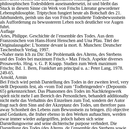
philosophischen Todesbildern auseinandersetzt, ist und bleibt das
Stuck in diesem Sinne cin Werk von Frischs Literatur gewordener
Lebensphilosophie. Triptychon fungiert heute als Botschaft des 21.
Jahrhunderts, perish uns das von Frisch postulierte Todesbewusstsein
als Aufforderung zu bewussterem Leben noch deutlicher vor Augen
fuhrt.
Auflage
Aries, Philippe. Geschichte de l’ensemble des Todes. Aus dem
Franzosischen von Hans-Horst Henschen and Una Pfau. Titel der
Originalausgabe: L’homme devant la mort. 8. Munchen: Deutscher
Taschenbuch Verlag, 1997.
«Naher mein Ich zu Dir: Die Problematik des Alterns, des Sterbens
und des Todes bei maximum Frisch.» Max Frisch. Aspekte diverses
Prosawerks. Hrsg. v. G. P. Knapp. Studien zum Werk maximum
Frischs; Bd. 1. Bern, Frankfurt am principal u. a.: Peter Lang, 1978.
249-65.
Arnold, Armin
Bei Frisch wird perish Darstellung des Todes in der zweiten level, very
stellt Depountis fest, als «vom Tod zum ‘Todbringenden'» (Depountis
65) gekennzeichnet. Das Phanomen des Todes im Nachkriegswerk
spielt nicht mehr I am Bereich des Personlichen, behandelt additionally
nicht mehr das Verhaltnis des Einzelnen zum Tod, sondern der Autor
fragt nach dem Sinn and der Akzeptanz des Todes, um therefore pass
away Schonheit des Lebens zum Bewusstsein zu bringen. (6) objective
and Gedanken, die fruher ebenso in den Werken auftauchten, werden
zwar immer wieder aufgegriffen, jedoch haben sich seine
Darstellungsweise and seine dichterische purpose verhndert. Die
Darstellung des Todes (des Alterns, de l’ensemble des Sterbens sowie