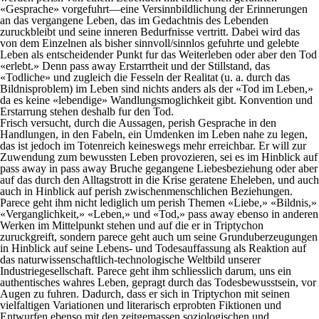
«Gesprache» vorgefuhrt—eine Versinnbildlichung der Erinnerungen
an das vergangene Leben, das im Gedachtnis des Lebenden
zuruckbleibt und seine inneren Bedurfnisse vertritt. Dabei wird das
von dem Einzelnen als bisher sinnvoll/sinnlos gefuhrte und gelebte
Leben als entscheidender Punkt fur das Weiterleben oder aber den Tod
«erlebt.» Denn pass away Erstarrtheit und der Stillstand, das
«Todliche» und zugleich die Fesseln der Realitat (u. a. durch das
Bildnisproblem) im Leben sind nichts anders als der «Tod im Leben,»
da es keine «lebendige» Wandlungsmoglichkeit gibt. Konvention und
Erstarrung stehen deshalb fur den Tod.
Frisch versucht, durch die Aussagen, perish Gesprache in den
Handlungen, in den Fabeln, ein Umdenken im Leben nahe zu legen,
das ist jedoch im Totenreich keineswegs mehr erreichbar. Er will zur
Zuwendung zum bewussten Leben provozieren, sei es im Hinblick auf
pass away in pass away Bruche gegangene Liebesbeziehung oder aber
auf das durch den Alltagstrott in die Krise geratene Eheleben, und auch
auch in Hinblick auf perish zwischenmenschlichen Beziehungen.
Parece geht ihm nicht lediglich um perish Themen «Liebe,» «Bildnis,»
«Verganglichkeit,» «Leben,» und «Tod,» pass away ebenso in anderen
Werken im Mittelpunkt stehen und auf die er in Triptychon
zuruckgreift, sondern parece geht auch um seine Grunduberzeugungen
in Hinblick auf seine Lebens- und Todesauffassung als Reaktion auf
das naturwissenschaftlich-technologische Weltbild unserer
Industriegesellschaft. Parece geht ihm schliesslich darum, uns ein
authentisches wahres Leben, gepragt durch das Todesbewusstsein, vor
Augen zu fuhren. Dadurch, dass er sich in Triptychon mit seinen
vielfaltigen Variationen und literarisch erprobten Fiktionen und
Entwurfen ebenso mit den zeitgemassen soziologischen und