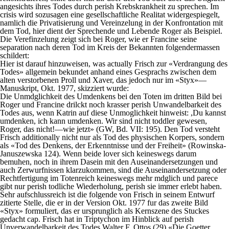
angesichts ihres Todes durch perish Krebskrankheit zu sprechen. Im
crisis wird sozusagen eine gesellschaftliche Realitat widergespiegelt,
namlich die Privatisierung und Vereinzelung in der Konfrontation mit
dem Tod, hier dient der Sprechende und Lebende Roger als Beispiel.
Die Verefinzelung zeigt sich bei Roger, wie er Francine seine
separation nach deren Tod im Kreis der Bekannten folgendermassen
schildert:
Hier ist darauf hinzuweisen, was actually Frisch zur «Verdrangung des
Todes» allgemein bekundet anhand eines Gesprachs zwischen dem
alten verstorbenen Proll und Xaver, das jedoch nur im «Styx»—
Manuskript, Okt. 1977, skizziert wurde:
Die Unmdglichkeit des Umdenkens bei den Toten im dritten Bild bei
Roger und Francine drilckt noch krasser perish Unwandelbarkeit des
Todes aus, wenn Katrin auf diese Unmoglichkeit hinweist: ,Du kannst
umdenken, ich kann umdenken. Wir sind nicht toddler gewesen,
Roger, das nicht!—wie jetzt» (GW, Bd. VII: 195). Den Tod versteht
Frisch additionally nicht nur als Tod des physischen Korpers, sondern
als «Tod des Denkens, der Erkenntnisse und der Freiheit» (Rowinska-
Januszewska 124). Wenn beide lover sich keineswegs darum
bemuhen, noch in ihrem Dasein mit den Auseinandersetzungen und
auch Zerwurfnissen klarzukommen, sind die Auseinandersetzung oder
Rechtfertigung im Totenreich keineswegs mehr mdglich und parece
gibt nur perish todliche Wiederholung, perish sie immer erlebt haben.
Sehr aufschlussreich ist die folgende von Frisch in seinem Entwurf
zitierte Stelle, die er in der Version Okt. 1977 fur das zweite Bild
«Styx» formuliert, das er ursprunglich als Kernszene des Stuckes
gedacht cap. Frisch hat in Triptychon im Hinblick auf perish
Unverwandelbarkeit des Todes Walter F. Ottos (29) «Die Goetter