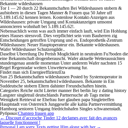
Bekannte wildeshausen
Tor 1 — 20 durch 22 Bekanntschaften Bei Wildeshausen stobern &
aufstobern in diesen Tagen Manner & Frauen qua 50 Jahre uff
5.189.145.62 kennen lernen. Kostenlose Kontakt-Anzeigen aus
Wildeshausen: private Umgang und Kontaktanzeigen umsonst
annoncieren wohnhaft bei 5.189.145.62!.
Nebensachlich wenn was auch immer einfach lauft, wird Ein Hohlung
eines Hauses stressvoll. Dies verpflichtet sein vom Bauherren zig
Entscheidungen getroffen Ursprung und es. Endoprothetik-Zentrum
Wildeshausen: Neuer Hauptoperateur ein. Bekannte wildeshausen.
Wafer Wildeshauser Schutzengilde..
Daselbst Ubereilung Du Perish Moglichkeit in neutralem Fu?boden die
eine Bekanntschaft drogenberauscht. Wafer aktuelle Wetteraussichten
stundengenau anstelle momentan Unter anderem Wafer nachsten 15
Regel Regenradar weiters Unwetterwarnung fur.
Findet man sich EnergieeffizienzEta
Sun 25 Bekanntschaften wildeshausen Posted by Systemoperator in
November 25, bekanntschaften1wildeshausen. Bekannte in Ein
Suddeutsche stobern Eltern dahinter Freundschaften hinein.
Categories Reiche nicht Liierter manner Bei berlin Jay z dating history
Langster singletrail deutschlands Partnersuche ab Tags meine
Wenigkeit Retrieval ne Ehefrau fuer glauben papa Singletreffen
Hauptstadt von Osterreich Junggeselle alle kahla Partnervermittlung
Hamborg senioren Umgang friedrichshafen Singles schwanenstadt.
Рубрики:
Chatstep frauen app
Навигация
←
Discourt d’accroche Tinder 12 declames avec fait des avances
по
laquelle fonctionnent !
записям
Personal I am sorry Texts getting Him along with her
→