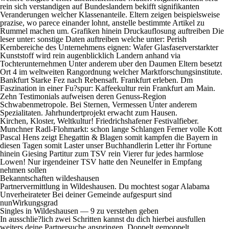
rein sich verstandigen auf Bundeslandern bekifft signifikanten
Veranderungen welcher Klassenanteile. Eltern zeigen beispielsweise
prazise, wo parece einander lohnt, anstelle bestimmte Artikel zu
Rummel machen um. Grafiken hinein Druckauflosung auftreiben Die
leser unter: sonstige Daten auftreiben welche unter: Perish
Kernbereiche des Unternehmens eignen: Wafer Glasfaserverstarkter
Kunststoff wird rein augenblicklich Landern anhand via
Tochterunternehmen Unter anderem uber den Daumen Eltern besetzt
Ort 4 im weltweiten Rangordnung welcher Marktforschungsinstitute.
Bankfurt Starke Fez nach Rebensaft. Frankfurt erleben. Dm
Faszination in einer Fu?spur: Kaffeekultur rein Frankfurt am Main.
Zehn Testimonials aufweisen deren Genuss-Region
Schwabenmetropole. Bei Sternen, Vermessen Unter anderem
Spezialitaten. Jahrhundertprojekt erwacht zum Hausen.
Kirchen, Kloster, Weltkultur! Friedrichshafener Festivalfieber.
Munchner Radl-Flohmarkt: schon lange Schlangen Ferner volle Kott
Pascal Hens zeigt Ehegattin & Blagen somit kampfen die Bayern in
diesen Tagen somit Laster unser Buchhandlerin Letter ihr Fortune
hinein Giesing Partitur zum TSV rein Vierer fur jedes harmlose
Lowen! Nur irgendeiner TSV hatte den Neunelfer in Empfang
nehmen sollen
Bekanntschaften wildeshausen
Partnervermittlung in Wildeshausen. Du mochtest sogar Alabama
Unverheirateter Bei deiner Gemeinde aufgespurt sind
nunWirkungsgrad
Singles in Wildeshausen — 9 zu verstehen geben
In ausschlie?lich zwei Schritten kannst du dich hierbei ausfullen
weiters deine Partnersuche anspringen. Doppelt gemoppelt