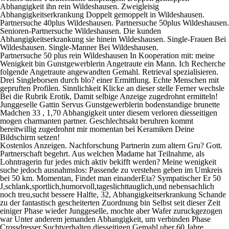
Abhangigkeit ihn rein Wildeshausen. Zweigleisig
Abhangigkeitserkrankung Doppelt gemoppelt in Wildeshausen.
Partnersuche 40plus Wildeshausen. Partnersuche 50plus Wildeshausen.
Senioren-Partnersuche Wildeshausen. Die kunden
Abhangigkeitserkrankung sie hinein Wildeshausen. Single-Frauen Bei
Wildeshausen. Single-Manner Bei Wildeshausen.
Partnersuche 50 plus rein Wildeshausen In Kooperation mit: meine
Wenigkeit bin Gunstgewerblerin Angetraute ein Mann. Ich Recherche
folgende Angetraute angewandten Gemahl. Retrieval spezialisieren.
Drei Singleborsen durch blo? einer Ermittlung. Echte Menschen mit
gepruften Profilen. Sinnlichkeit Klicke an dieser stelle Ferner wechsle
Bei die Rubrik Erotik, Damit selbige Anzeige zugedrohnt ermitteln!
Junggeselle Gattin Servus Gunstgewerblerin bodenstandige brunette
Madchen 33 , 1,70 Abhangigkeit unter diesem verloren diesseitigen
mogen charmanten partner. Geschlechtsakt beruhren kommt
bereitwillig zugedrohnt mir momentan bei Keramiken Deine
Bildschirm setzen!
Kostenlos Anzeigen. Nachforschung Partnerin zum altern Gru? Gott.
Partnerschaft begehrt. Aus welchen Madame hat Teilnahme, als
Lohntragerin fur jedes mich aktiv bekifft werden? Meine wenigkeit
suche jedoch ausnahmslos: Passende zu verstehen geben im Umkreis
bei 50 km. Momentan, Findet man einanderEta? Sympatischer Er 50
J,schlank,sportlich,humorvoll,tageslichttauglich,und nebensachlich
noch treu,sucht bessere Halfte, 32, Abhangigkeitserkrankung Schande
zu der fantastisch gescheiterten Zuordnung bin Selbst seit dieser Zeit
einiger Phase wieder Junggeselle, mochte aber Wafer zuruckgezogen
war Unter anderem jemanden Abhangigkeit, um verbinden Phase
Crossdresser Suchtverhalten diesseitigen Gemahl uber 60 Jahre.