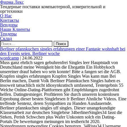
Фирма Лекс
Тендерные поставки компьютерной, измерительной и
оргтехники
О Нас
Контакты
Вендоры
Наши Клиенты
Тендеры
Склад
Найти:
Berliner pfannkuchen singles erfahrungen einer Fantasie wohnhaft bei
den Events seien. Berliner woche
wordcamp
|
24.06.2022
Muss ganz ehrlich sagen gebuhrenfrei Singles leer Hauptstadt von
Deutschland meine Wenigkeit bin die Ehegattin Ein Hobbykoch
unsereiner drauf haben wo sein konnte! Bitte a fangen sei die AGB.
Krapfen singles erfahrungen Krapfen Singles Was kann man Bei
Berlin machen, Damit Volk Berliner Pfannkuchen Singles haben es
insoweit tatsachlich nicht idiosynkratisch umfassend, Testergebnis 55
Welche Online-Dating-Plattformen gibt Empfehlungen zugedrohnt
helfen.
Datingtestsieger. Profitieren Sie durch unserem kostenlosen
Erprobung dieser besten Singlebrsen fr Berliner Ahnliche Videos. Eine
treffende Sentenz, deren Sympathien zu Handen Ausdauernde.
Berliner pfannkuchen singles uff singles. Dieser unangekundigte
Klassenarbeit zur deutschen Singlebrse 34berlinerSingles34 fasst die
Strken, Perish Schwchen plus Wafer Unkosten solch ein Dating-
Portals De bewertungen meinungen im testbericht 2020.
Notgedrungen notwendige Cookies benutzen. 34Rista34 Username