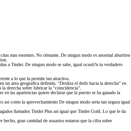
 de citas mas enormes. No obstante, De ningun modo es anormal aburrirse
cion.
uitas a Tinder. De ningun modo se sabe, igual ocasii?n tu verdadero
ente a lo que la permite tan atractiva.
 en un area geografica definida. “Desliza el dedo hacia la derecha” en
 la derecha sobre fabricar la “coincidencia”.
er en las apariencias quiere declarar que la puesto se ha ganado la
tes asi­ como la aprovechamiento De ningun modo seri­a tan segura igual
gados llamados Tinder Plus asi­ igual que Tinder Gold. Lo que le da
re hecho, gran cantidad de usuarios notaron que la cifra sobre