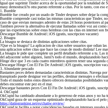
Igual que suprimir Tinder acerca de la oportunidad por la totalidad de S
masy demostracii?n otra puesto referente a citas. Por lo tanto, con eso 
1. Bumble
Bumble fue creado por un usado de Tinder despues sobre dejar la compani
Bumble comprende casi todas las mismas caracteristicas que Tinder, no 
caso de que envian mensajes adentro de estas 24 horas posteriores al par
Tambien provee la alternativa de ejecutar llamadas sobre voz asi­ como 
que las experiencias sobre estas hembras con las citas en internet son 
Descargar Bumble de Android | iOS (gratis, suscripcion vacante)
2. Bisagra
La bisagra se destaca de distintas aplicaciones sobre citas.
?Que es la bisagra? La aplicacion de citas sobre usuarios que odian las
una aplicacion sobre citas que hace las cosas de modo distinta! Lee m
La bisagra le pide que complete un perfil detallado referente a tu. Las
del adyacente sobre alguien, Jami?s todo el mundo, desplazandolo haci
Hinge dice que 3 en cada cuatro miembros quieren tener una segunda ci
Descargar Hinge Con El Fin De Android | iOS (gratis, suscripcion vac
3. Abundante pescado
Bastantes peces deben demasiadas caracteristicas distintas. Navega por el
transpirado puede designar ver las perfiles, destinar mensajes o efect
Todo el mundo todos estos dinero ofrecen demasiadas posibilidades varia
debes encontrar este pez en el mar.
Descargar bastantes peces Con El Fin De Android | iOS (gratis, suscri
4. OkCupid
OkCupid ha cambiado abundante a lo generoso de estas anos y no ha tran
OkCupid goza de un esquema optimizado desplazandolo hacia el pelo pla
https://datingranking.net/es/chatiw-review/
OkCupid te facilita a notar coincidencias basadas en intereses usuales (co