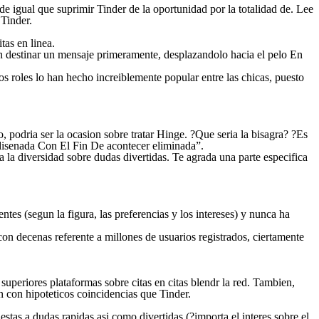
de igual que suprimir Tinder de la oportunidad por la totalidad de. Lee
 Tinder.
tas en linea.
an destinar un mensaje primeramente, desplazandolo hacia el pelo En
s roles lo han hecho increiblemente popular entre las chicas, puesto
 podria ser la ocasion sobre tratar Hinge. ?Que seri­a la bisagra? ?Es
 disenada Con El Fin De acontecer eliminada”.
 la diversidad sobre dudas divertidas. Te agrada una parte especifica
ntes (segun la figura, las preferencias y los intereses) y nunca ha
on decenas referente a millones de usuarios registrados, ciertamente
uperiores plataformas sobre citas en citas blendr la red. Tambien,
 con hipoteticos coincidencias que Tinder.
estas a dudas rapidas asi­ como divertidas (?importa el interes sobre el