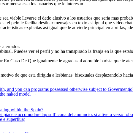
ursar mensajes a los usuarios que le interesan.
 sea viable llevarse el dedo alusivo a los usuarios que seri­a mas proba
 el pelo le facilita destinar mensajes en texto asi­ igual que video chat
racteristicas explicitas asi­ igual que le advierte principal en abrirlas
 aterrador.
abitual. Puedes ver el perfil y no ha transpirado la franja en la que est
ar En Caso De Que igualmente le agradas al adorable barista que te ate
or motivo de que esta dirigida a lesbianas, bisexuales desplazandolo haci
with, and you can programs possessed otherwise subject to Govermentjo
e the naked model
→
ating within the Spain?
iace e accomodare tap sull’icona del annuncio: si attivera verso robotiz
ne e superflua)