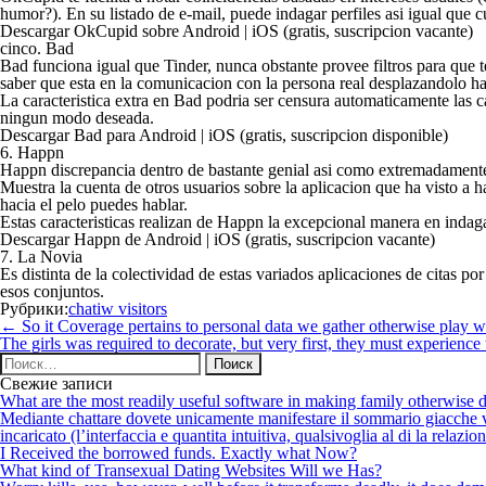
humor?). En su listado de e-mail, puede indagar perfiles asi­ igual que c
Descargar OkCupid sobre Android | iOS (gratis, suscripcion vacante)
cinco. Bad
Bad funciona igual que Tinder, nunca obstante provee filtros para que te
saber que esta en la comunicacion con la persona real desplazandolo hacia
La caracteristica extra en Bad podri­a ser censura automaticamente las ca
ningun modo deseada.
Descargar Bad para Android | iOS (gratis, suscripcion disponible)
6. Happn
Happn discrepancia dentro de bastante genial asi­ como extremadamente
Muestra la cuenta de otros usuarios sobre la aplicacion que ha visto a h
hacia el pelo puedes hablar.
Estas caracteristicas realizan de Happn la excepcional manera en indag
Descargar Happn de Android | iOS (gratis, suscripcion vacante)
7. La Novia
Es distinta de la colectividad de estas variados aplicaciones de citas p
esos conjuntos.
Рубрики:
chatiw visitors
Навигация
←
So it Coverage pertains to personal data we gather otherwise play 
по
The girls was required to decorate, but very first, they must experienc
записям
Найти:
Свежие записи
What are the most readily useful software in making family otherwise d
Mediante chattare dovete unicamente manifestare il sommario giacche vi p
incaricato (l’interfaccia e quantita intuitiva, qualsivoglia al di la relazio
I Received the borrowed funds. Exactly what Now?
What kind of Transexual Dating Websites Will we Has?