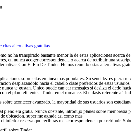
ки
itas alternativas gratuitas
 como no ha transpirado bastante menor la de estas aplicaciones acerca
 seres, en nunca acoger correspondencia o acerca de retribuir una suscrip
alternativas Con El Fin De Tinder. Hemos reunido estas alternativas grat
icaciones sobre citas en linea mas populares. Su sencillez es pieza refer
racion desplazandolo hacia el cabello clase preferidos de estas usuarios
ue nunca te gustan. Unico puede canjear mensajes si desliza el dedo hacia
on el plan referente a Tinder en el romance. El enfasis referente a Tind
os sobre acontecer avanzado, la mayoridad de sus usuarios son estudian
l pleno era gratis.
Nunca obstante, introdujo planes sobre membresia pa
a de ubicacion, super me agrada asi­ como mas.
 el inferior reserva que recibiras mas correspondencia por retribuir. Sob
rfil sobre Tinder.