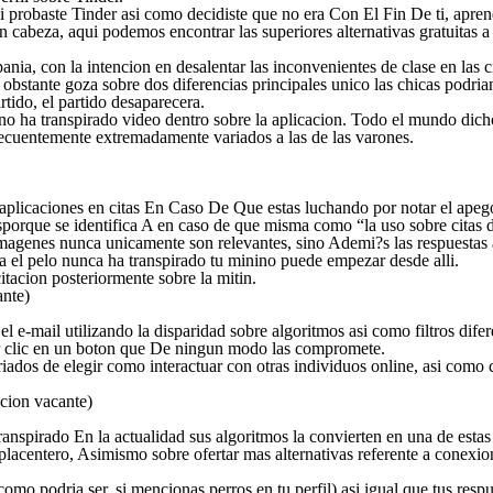
i probaste Tinder asi­ como decidiste que no era Con El Fin De ti, apren
en cabeza, aqui podemos encontrar las superiores alternativas gratuitas a
a, con la intencion en desalentar las inconvenientes de clase en las ci
obstante goza sobre dos diferencias principales unico las chicas podri­
tido, el partido desaparecera.
no ha transpirado video dentro sobre la aplicacion. Todo el mundo dicho
frecuentemente extremadamente variados a las de las varones.
 aplicaciones en citas En Caso De Que estas luchando por notar el apego,
asporque se identifica A en caso de que misma como “la uso sobre citas
 imagenes nunca unicamente son relevantes, sino Ademi?s las respuestas a
a el pelo nunca ha transpirado tu minino puede empezar desde alli.
tacion posteriormente sobre la mitin.
ante)
 e-mail utilizando la disparidad sobre algoritmos asi­ como filtros difere
uar clic en un boton que De ningun modo las compromete.
dos de elegir como interactuar con otras individuos online, asi­ como c
pcion vacante)
spirado En la actualidad sus algoritmos la convierten en una de estas s
centero, Asimismo sobre ofertar mas alternativas referente a conexion
mo podri­a ser, si mencionas perros en tu perfil) asi­ igual que tus respu