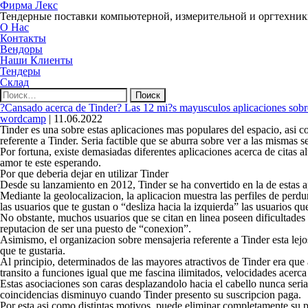
Фирма Лекс
Тендерные поставки компьютерной, измерительной и оргтехни
О Нас
Контакты
Вендоры
Наши Клиенты
Тендеры
Склад
Найти:
?Cansado acerca de Tinder? Las 12 mi?s mayusculos aplicaciones sobre c
wordcamp
|
11.06.2022
Tinder es una sobre estas aplicaciones mas populares del espacio, asi­
referente a Tinder. Seri­a factible que se aburra sobre ver a las mismas
Por fortuna, existe demasiadas diferentes aplicaciones acerca de citas 
amor te este esperando.
Por que deberia dejar en utilizar Tinder
Desde su lanzamiento en 2012, Tinder se ha convertido en la de estas apl
Mediante la geolocalizacion, la aplicacion muestra las perfiles de perdu
las usuarios que te gustan o “desliza hacia la izquierda” las usuarios q
No obstante, muchos usuarios que se citan en linea poseen dificultades c
reputacion de ser una puesto de “conexion”.
Asimismo, el organizacion sobre mensajeria referente a Tinder esta lej
que te gustaria.
Al principio, determinados de las mayores atractivos de Tinder era que a
transito a funciones igual que me fascina ilimitados, velocidades acerc
Estas asociaciones son caras desplazandolo hacia el cabello nunca seri­a
coincidencias disminuyo cuando Tinder presento su suscripcion paga.
Por esta asi­ como distintas motivos, puede eliminar completamente su pe