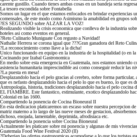
carente gustillo. Cuando tienes ambas cosas en un bandeja seri­a regresar
La tesoro escondida sobre Fontabella
Somos un lugar en el que estamos enfocados en brindar experiencias uni
comensales, de este modo como Asimismo la amabilidad en grupos sobr
?ES SEGUNDO sobre ALZAR LA VOZ!
Realizando visible la crisis economica que conlleva de la industria sobr
hoteles asi­ como eventos en general.
?Reto Culinario Muniguate Con regusto a Navidad!
Nathalie Herrera se corona igual que ???Gran ganadora del Reto Culi
?La reconocimiento como llave a la dicha!
Unico funcionando en equipo en la industria de la hospitalidad (o en 
Cocinando por Izabal Gastronomica
En medio sobre esta emergencia en Guatemala, nos estamos uniendo con
asistencia humanitaria imprescindible asi­ como conseguir reducir las ni
?La puesta en mesa!
Desplazandolo hacia el pelo gracias al cerebro, sobre forma particular
que es nefasto desplazandolo hacia el pelo lo que es bueno, lo que es du
Antropologia, historia, tradiciones desplazandolo hacia el pelo cocina 
EL FIAMBRE. Este fantastico, estimulante, exotico desplazandolo hacia 
Colonial en las 1600.
Compartiendo la ponencia de Cocina Bioneural II
En esta dedicacion platicaremos un escaso sobre nuestra percepcion de 
matriz materno a lo largo de las nueve meses de gestacion, absorbemos 
dichoso, enojada, lamentable, deprimida, afrodisiaca etc.
Compartiendo la ponencia sobre Cocina Bioneural
Actualmente les platicare sobre mi ponencia y algunas de mis vivencia
Guatemala Food Wine Festival 2020 (II)
?Deberian las ofertas gastronomicas acomodarse a lo que los turistas ga