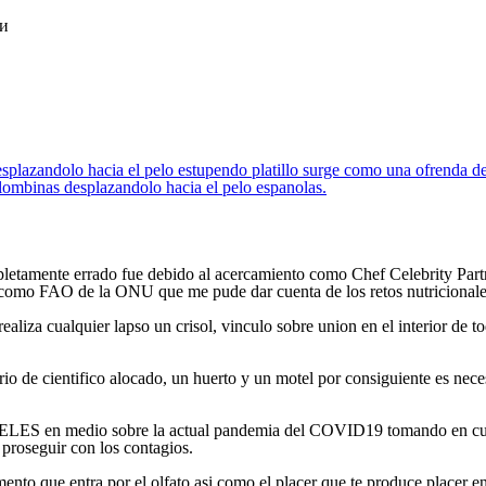
ки
splazandolo hacia el pelo estupendo platillo surge como una ofrenda de
olombinas desplazandolo hacia el pelo espanolas.
pletamente errado fue debido al acercamiento como Chef Celebrity Part
i­ como FAO de la ONU que me pude dar cuenta de los retos nutricionale
iza cualquier lapso un crisol, vinculo sobre union en el interior de tod
io de cientifico alocado, un huerto y un motel por consiguiente es necesa
medio sobre la actual pandemia del COVID19 tomando en cuenta
o proseguir con los contagios.
alimento que entra por el olfato asi­ como el placer que te produce place