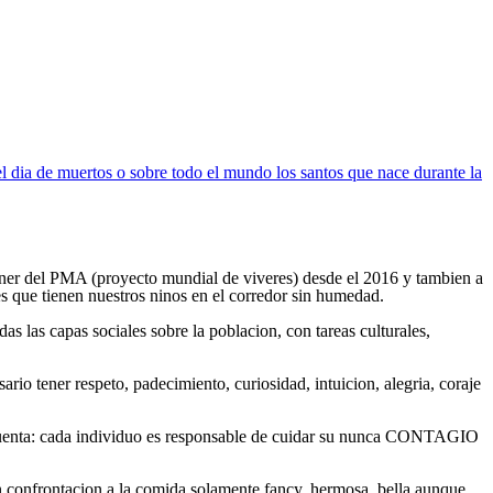
l dia de muertos o sobre todo el mundo los santos que nace durante la
ner del PMA (proyecto mundial de vi­veres) desde el 2016 y tambien a
s que tienen nuestros ninos en el corredor sin humedad.
as las capas sociales sobre la poblacion, con tareas culturales,
rio tener respeto, padecimiento, curiosidad, intuicion, alegria, coraje
: cada individuo es responsable de cuidar su nunca CONTAGIO
r en confrontacion a la comida solamente fancy, hermosa, bella aunque