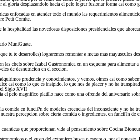
 al gloria desplazandolo hacia el pelo lograr fusionar forma asi­ como gu
cas enfocadas en atender todo el mundo las requerimientos alimenticios 
e Petit Comite.
e la hospitalidad las novedosas disposiciones presidenciales que ahorcan 
nario MuniGuate.
la que tu te desarrolles) lograremos remontar a metas mas mayusculos d
 las chefs sobre Izabal Gastronomica en un esquema para alimentar a l
veles de desnutricion en el seccion.
, adquirimos prudencia y conocimientos, y vemos, oimos asi­ como sabemo
lce asi­ como lo que es insipido, lo que nos da placer y no ha transpirad
del Siglo XVII
el pelo magnifico platillo nace como una ofrenda del aniversario sobre 
la comida en funcii?n de modelos creencias del inconsciente y no ha tr
nuestra percepcion sobre cierta comida o ingredientes, en funcii?n de e
s cuanticas que proporcionan vida al pensamiento sobre Cocina Bioneur
stronomicos o el gusto del extranjero busca o espera o, por el opuesto, 