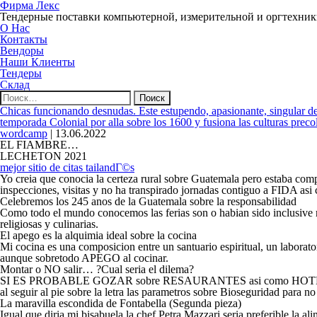
Фирма Лекс
Тендерные поставки компьютерной, измерительной и оргтехни
О Нас
Контакты
Вендоры
Наши Клиенты
Тендеры
Склад
Найти:
Chicas funcionando desnudas. Este estupendo, apasionante, singular de
temporada Colonial por alla sobre los 1600 y fusiona las culturas prec
wordcamp
|
13.06.2022
EL FIAMBRE…
LECHETON 2021
mejor sitio de citas tailandГ©s
Yo creia que conocia la certeza rural sobre Guatemala pero estaba com
inspecciones, visitas y no ha transpirado jornadas contiguo a FIDA as
Celebremos los 245 anos de la Guatemala sobre la responsabilidad
Como todo el mundo conocemos las ferias son o habian sido inclusive real
religiosas y culinarias.
El apego es la alquimia ideal sobre la cocina
Mi cocina es una composicion entre un santuario espiritual, un laborator
aunque sobretodo APEGO al cocinar.
Montar o NO salir… ?Cual seri­a el dilema?
SI ES PROBABLE GOZAR sobre RESAURANTES asi­ como HOTELES en 
al seguir al pie sobre la letra las parametros sobre Bioseguridad para n
La maravilla escondida de Fontabella (Segunda pieza)
Igual que diria mi bisabuela la chef Petra Mazzari seri­a preferible la 