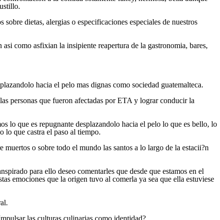
stillo.
sobre dietas, alergias o especificaciones especiales de nuestros
asi­ como asfixian la insipiente reapertura de la gastronomia, bares,
esplazandolo hacia el pelo mas dignas como sociedad guatemalteca.
as personas que fueron afectadas por ETA y lograr conducir la
s lo que es repugnante desplazandolo hacia el pelo lo que es bello, lo
o lo que castra el paso al tiempo.
muertos o sobre todo el mundo las santos a lo largo de la estacii?n
anspirado para ello deseo comentarles que desde que estamos en el
stas emociones que la origen tuvo al comerla ya sea que ella estuviese
al.
Impulsar las culturas culinarias como identidad?