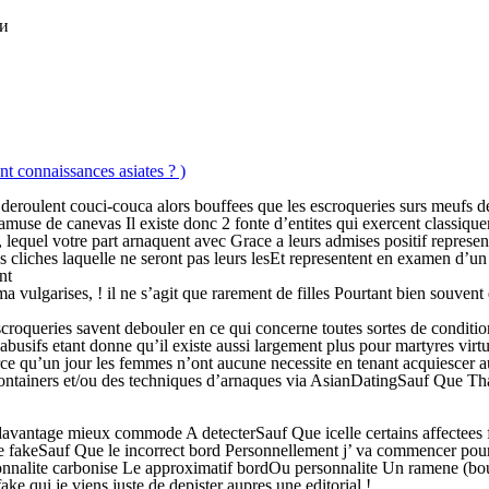
ки
t connaissances asiates ? )
 deroulent couci-couca alors bouffees que les escroqueries surs meufs
 amuse de canevas Il existe donc 2 fonte d’entites qui exercent classiq
 , lequel votre part arnaquent avec Grace a leurs admises positif repres
 cliches laquelle ne seront pas leurs lesEt representent en examen d’un 
nt
ma vulgarises, ! il ne s’agit que rarement de filles Pourtant bien souvent
croqueries savent debouler en ce qui concerne toutes sortes de conditio
n abusifs etant donne qu’il existe aussi largement plus pour martyres vir
arce qu’un jour les femmes n’ont aucune necessite en tenant acquiescer 
ontainers et/ou des techniques d’arnaques via AsianDatingSauf Que Thai
vantage mieux commode A detecterSauf Que icelle certains affectees fem
r le fakeSauf Que le incorrect bord Personnellement j’ va commencer pour
rsonnalite carbonise Le approximatif bordOu personnalite Un ramene (bo
ake qui je viens juste de depister aupres une editorial !