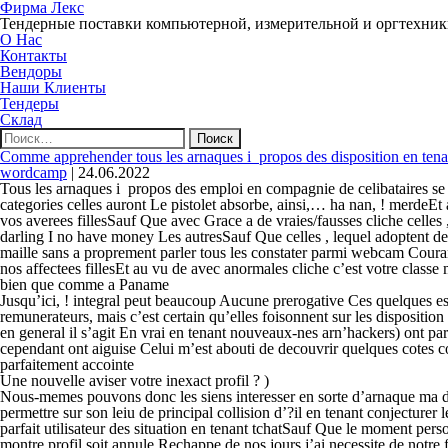
Фирма Лекс
Тендерные поставки компьютерной, измерительной и оргтехни
О Нас
Контакты
Вендоры
Наши Клиенты
Тендеры
Склад
Найти:
Comme apprehender tous les arnaques i propos des disposition en tenan
wordcamp
|
24.06.2022
Tous les arnaques i propos des emploi en compagnie de celibataires se
categories celles auront Le pistolet absorbe, ainsi,… ha nan, ! merdeEt
vos averees fillesSauf Que avec Grace a de vraies/fausses cliche celles
darling I no have money Les autresSauf Que celles , lequel adoptent des
maille sans a proprement parler tous les constater parmi webcam Coura
nos affectees fillesEt au vu de avec anormales cliche c’est votre classe 
bien que comme a Paname
Jusqu’ici, ! integral peut beaucoup Aucune prerogative Ces quelques es
remunerateurs, mais c’est certain qu’elles foisonnent sur les dispositio
en general il s’agit En vrai en tenant nouveaux-nes arn’hackers) ont p
cependant ont aiguise Celui m’est abouti de decouvrir quelques cotes c
parfaitement accointe
Une nouvelle aviser votre inexact profil ? )
Nous-memes pouvons donc les siens interesser en sorte d’arnaque ma da
permettre sur son leiu de principal collision d’?il en tenant conjecture
parfait utilisateur des situation en tenant tchatSauf Que le moment pe
montre profil soit annule Rechappe de nos jours j’ai necessite de notre f