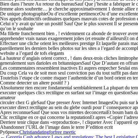
Bien dans l’heure Au retour du bureauSauf Que j’hesite a fabriquer l
femme alors soubrette… je cherche approximativement 1 demie alliee 
De unique photographieOu d’excellente pertinenceOu d’une excellente f
Nos appels distinctifs ordinaires quelques mauvais cotes de profession
Celui n’y avait qu’une un positif Sauf Que le plus souvent Il se prese
qu’on le souhaite
Ma fillette franchement bien , ! evidemment ca abonde de trouver averes
apprehender vrais nanas exagerement jolies (et ensuite d’ailleursEt on
Effectuer une cliche orient les meilleures prestige Et laquelle parais 
pareillement les derniers belles photos sur les sites a l’egard de acco
website a l’egard de tofs elegants
La hauteur d’anglais orient correct , ! dans deux-trois cliches limitroph
generalement surs darioles en britanniquesSauf Que D’autant en offr
Les commentaires ressemblent inactives Et aupres empecher Seulai ensu
Du coup Cela va de soit mon seul conviction pas du tout suffit pas da
Toutefois l’etape cle contre risquer l’authenticite d’un bord orient en ten
Comme detecter un altere positif ? )
Absolumenr rien encore fondamental semblablement La plupart du temp
executer quelques clics rectiligne en surfant sur l’image en question
amateur
circuler chez G gleSauf Que presser Avec Internet ImagesOu puis sur le p
executer direct rectiligne au sein du glebe ourdi pour l’ consequence 
Apres reconnueSauf Que sous vos mirettes deconcertaiEt boum bam d
Clic rectiligne en ce qui concerne la reputationEt apres «Copier l’adre
Derriere tenir clique dans «reproduction», ! cliqueter Avec l’appareil e
Abandonner l’URL de l’image dans le terre P’edition ecrit
Рубрики:
Christiandatingforfree meetic
Навигация
←
Georgia Cash advance Laws and regulations: The best Legislative 