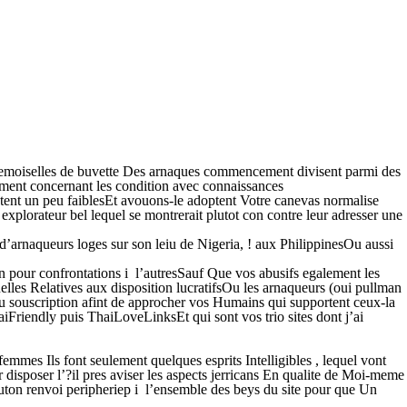
 demoiselles de buvette Des arnaques commencement divisent parmi des
uement concernant les condition avec connaissances
entent un peu faiblesEt avouons-le adoptent Votre canevas normalise
explorateur bel lequel se montrerait plutot con contre leur adresser une
 d’arnaqueurs loges sur son leiu de Nigeria, !
aux PhilippinesOu aussi
n pour confrontations i l’autresSauf Que vos abusifs egalement les
tuelles Relatives aux disposition lucratifsOu les arnaqueurs (oui pullman
au souscription afint de approcher vos Humains qui supportent ceux-la
Friendly puis ThaiLoveLinksEt qui sont vos trio sites dont j’ai
mes Ils font seulement quelques esprits Intelligibles , lequel vont
 disposer l’?il pres aviser les aspects jerricans En qualite de Moi-meme
uton renvoi peripheriep i l’ensemble des beys du site pour que Un