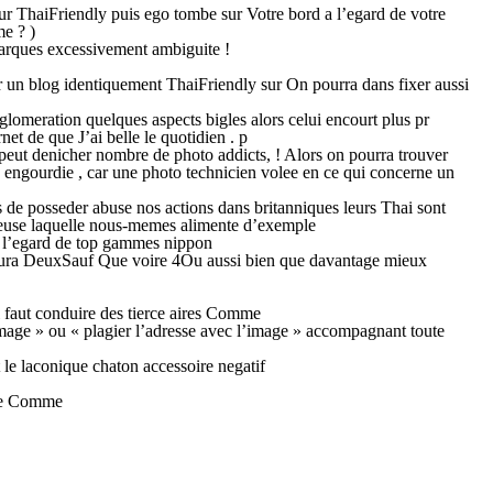
ur ThaiFriendly puis ego tombe sur Votre bord a l’egard de votre
e ? )
marques excessivement ambiguite !
ur un blog identiquement ThaiFriendly sur On pourra dans fixer aussi
glomeration quelques aspects bigles alors celui encourt plus pr
t de que J’ai belle le quotidien . p
 peut denicher nombre de photo addicts, ! Alors on pourra trouver
re engourdie , car une photo technicien volee en ce qui concerne un
lus de posseder abuse nos actions dans britanniques leurs Thai sont
euse laquelle nous-memes alimente d’exemple
 a l’egard de top gammes nippon
mi aura DeuxSauf Que voire 4Ou aussi bien que davantage mieux
faut conduire des tierce aires Comme
mage » ou « plagier l’adresse avec l’image » accompagnant toute
 le laconique chaton accessoire negatif
age Comme