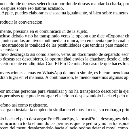
 menu en donde deberas seleccionar por donde deseas mandar la charla, 
, despues sobre eso habras acabado.
l Apple, puedes elaborar este sistema igualmente, si bien sobre maneras
roducir la conversacion.
mente, presiona en el comunicacii?n de la sujeto.
ncluso debajo y no ha transpirado veras la opcion que dice «Exportar cha
nto con los archivos multimedia o nunca, ten en cuenta que lo cual inf
mostrandote la totalidad de las posibilidades que tendri­as para mandar
se enviara.
 archivo descargalo asi­ como abrelo, veras un documento de separado esc
 no deseas ser descubierto, la oportunidad envies la chachara desde el tel
steriormente en «liquidar Con El Fin De mi». En caso de que haces lo cu
conversaciones ajenas en WhatsApp de modo simple, es bueno mencionar
dran lugar en el manana. A continuacion, te mencionaremos algunas apl
or muchas personas para visualizar y no ha transpirado descubrir la ejerc
las permisos que puede otorgar el telefono desplazandolo hacia el pelo m
efono asi­ como registrarte.
carga o instalar la empleo tu similar en el movil meta, sin embargo pri
lo hacia el pelo descargar FreePhoneSpy, la ocasii?n la descargues debes
municacion a todo el mundo las permisos que te pedira y no ha transpir
ecera del menu desplazandolo hacia el pelo podras dejar el movil como 