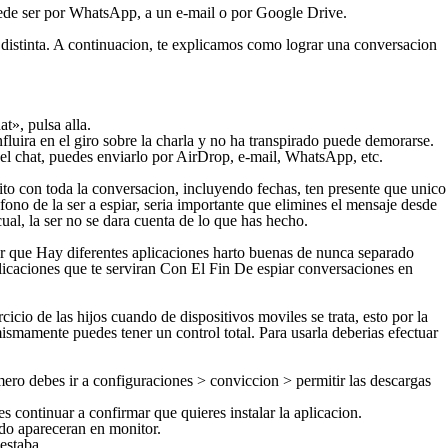
puede ser por WhatsApp, a un e-mail o por Google Drive.
 distinta. A continuacion, te explicamos como lograr una conversacion
t», pulsa alla.
luira en el giro sobre la charla y no ha transpirado puede demorarse.
 el chat, puedes enviarlo por AirDrop, e-mail, WhatsApp, etc.
rito con toda la conversacion, incluyendo fechas, ten presente que unico
efono de la ser a espiar, seri­a importante que elimines el mensaje desde
al, la ser no se dara cuenta de lo que has hecho.
 que Hay diferentes aplicaciones harto buenas de nunca separado
icaciones que te serviran Con El Fin De espiar conversaciones en
icio de las hijos cuando de dispositivos moviles se trata, esto por la
ismamente puedes tener un control total. Para usarla deberias efectuar
mero debes ir a configuraciones > conviccion > permitir las descargas
 continuar a confirmar que quieres instalar la aplicacion.
ado apareceran en monitor.
estaba.