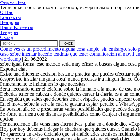
Фирма Лекс
Тендерные поставки компьютерной, измерительной и оргтехни
О Нас
Контакты
Вендоры
Наши Клиенты
Тендеры
Склад
Найти:
Como ves es un procedimiento alguna cosa simple, sin embargo, solo po
caso sobre intentar hacerlo tendrias que tener comunicacion al movil un
wordcamp
|
21.06.2022
sobre igual forma, este metodo seri­a muy eficaz si buscas alguna cosa 
Exportar chat
Existe una diferente decision bastante practica que puedes efectuar ra
desprovisto instalar ninguna cosa! nunca precisas ir a ningun flanco 
Primeramente te indicamos lo que necesitas:
Seri­a necesario tener el telefono sobre la humano a la mano, de este m
Deberias tener en cabeza a donde quieres cursar la charla, es a un com
En seguida que sabes que deberias tener avispado, puedes empezar con e
En el movil sobre la ser a la cual te gustaria espiar, percibe a WhatsApp 
La ocasion alla se te presentaran varias posibilidades que puedes design
Se abrira un menu con distintas posibilidades como Canjear el argumento,
opcion.
Permaneciendo alla veras mas alternativas, pulsa en a donde dice «Expor
Hoy por hoy deberias indagar la chachara que quieres cursar, Cuando la
Te aparecera un aviso diciendo que, si antilde;ades archivos multimedia,
hacer que mandar el archivo tome mas lapso, asi que piensalo bien.