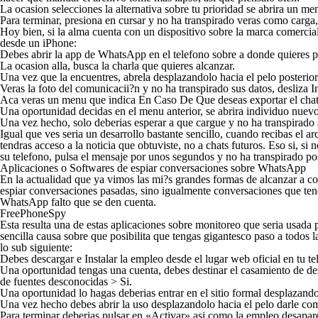
La ocasion selecciones la alternativa sobre tu prioridad se abrira un
Para terminar, presiona en cursar y no ha transpirado veras como carga
Hoy bien, si la alma cuenta con un dispositivo sobre la marca comercia
desde un iPhone:
Debes abrir la app de WhatsApp en el telefono sobre a donde quieres p
La ocasion alla, busca la charla que quieres alcanzar.
Una vez que la encuentres, abrela desplazandolo hacia el pelo posterior
Veras la foto del comunicacii?n y no ha transpirado sus datos, desliza I
Aca veras un menu que indica En Caso De Que deseas exportar el chat ju
Una oportunidad decidas en el menu anterior, se abrira individuo nuevo 
Una vez hecho, solo deberias esperar a que cargue y no ha transpirado 
Igual que ves seri­a un desarrollo bastante sencillo, cuando recibas el
tendras acceso a la noticia que obtuviste, no a chats futuros. Eso si, si
su telefono, pulsa el mensaje por unos segundos y no ha transpirado po
Aplicaciones o Softwares de espiar conversaciones sobre WhatsApp
En la actualidad que ya vimos las mi?s grandes formas de alcanzar a 
espiar conversaciones pasadas, sino igualmente conversaciones que ten
WhatsApp falto que se den cuenta.
FreePhoneSpy
Esta resulta una de estas aplicaciones sobre monitoreo que seri­a usada p
sencilla causa sobre que posibilita que tengas gigantesco paso a todos 
lo sub siguiente:
Debes descargar e Instalar la empleo desde el lugar web oficial en tu tel
Una oportunidad tengas una cuenta, debes destinar el casamiento de des
de fuentes desconocidas > Si.
Una oportunidad lo hagas deberias entrar en el sitio formal desplazando
Una vez hecho debes abrir la uso desplazandolo hacia el pelo darle co
Para terminar deberias pulsar en «Activar» asi­ como la empleo desapar