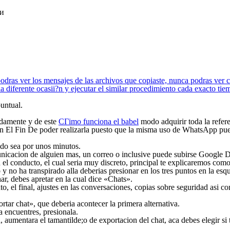
ки
dras ver los mensajes de las archivos que copiaste, nunca podras ver c
a diferente ocasii?n y ejecutar el similar procedimiento cada exacto tie
puntual.
pidamente y de este
CГіmo funciona el babel
modo adquirir toda la referenc
Con El Fin De poder realizarla puesto que la misma uso de WhatsApp pu
odo sea por unos minutos.
unicacion de alguien mas, un correo o inclusive puede subirse Google D
l conducto, el cual seri­a muy discreto, principal te explicaremos com
y no ha transpirado alla deberias presionar en los tres puntos en la esqui
ar, debes apretar en la cual dice «Chats».
 el final, ajustes en las conversaciones, copias sobre seguridad asi­ com
tar chat», que deberia acontecer la primera alternativa.
 encuentres, presionala.
 aumentara el tamantilde;o de exportacion del chat, aca debes elegir si 