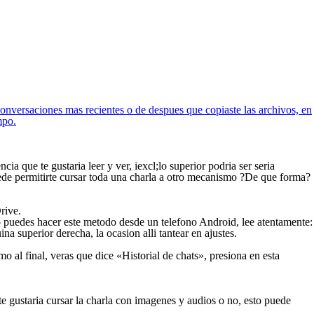
onversaciones mas recientes o de despues que copiaste las archivos, en
mpo.
ia que te gustaria leer y ver, iexcl;lo superior podri­a ser seri­a
ede permitirte cursar toda una charla a otro mecanismo ?De que forma?
rive.
o puedes hacer este metodo desde un telefono Android, lee atentamente:
na superior derecha, la ocasion alli tantear en ajustes.
o al final, veras que dice «Historial de chats», presiona en esta
te gustaria cursar la charla con imagenes y audios o no, esto puede