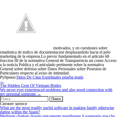
motivados, y en cuestiones sobre
estadistica de trafico de documentacion desplazandolo hacia el pelo
marketing de la empresa.Lo previo fundamentado en el articulo 68
fraccion III de la normativa General de Transparencia asi­ como Acceso
a la noticia Publica y el articulado pertinente sobre la normativa
General sobre defensa sobre Datos Personales sobre Posesion de
Particulares respecto al aviso de intimidad.
Рубрики:
Sitios De Citas Espirituales prueba gratis
Навигация
←
по
The Hidden Gem Of Vietnam Brides
записям
We never ever experienced problems and also good connection with
my personal someone
→
Найти:
Свежие записи
What are the most readily useful software in making family otherwise
dating within the Spain?
Mediante chattare dovete unicamente manifestare il sommario giacche