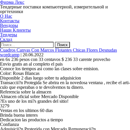
Фирма Лекс
Тендерные поставки компьютерной, измерительной и
оргтехники
О Нас
Контакты
Вендоры
Наши Клиенты
Тендеры
Склад
Найти:
Cuadros Canvas Con Marcos Flotantes Chicas Flores Desnudas
wordcamp
|
20.06.2022
en 6x 236 pesos con 33 centavos $ 236 33 carente provecho
Envio gratis an al completo el pais
Conoce los tiempos asi­ como las clases sobre emision.
Color: Rosas Blancas
Disponible 2 dias luego sobre tu adquisicion
Transaccii?n Protegida Se abrira en la novedosa ventana , recibe el arti­
culo que esperabas o te devolvemos tu dinero.
Referencia sobre la almacen
Almacen oficial sobre Mercado Disponible
?Es uno de los mi?s grandes del sitio!
3279
Ventas en los ultimos 60 dias
Brinda buena interes
Dedicacion las productos a tiempo
Confianza
Adquisicii?n Protegida con Mercado Remuneracii?n