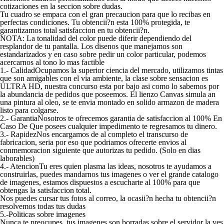
cotizaciones en la seccion sobre dudas.
Tu cuadro se empaca con el gran precaucion para que lo recibas en
perfectas condiciones. Tu obtencii?n esta 100% protegida, te
garantizamos total satisfaccion en tu obtencii?n.
NOTA: La tonalidad del color puede diferir dependiendo del
resplandor de tu pantalla. Los disenos que manejamos son
estandarizados y en caso sobre pedir un color particular, podemos
acercarnos al tono lo mas factible
1.- CalidadOcupamos la superior ciencia del mercado, utilizamos tintas
que son amigables con el vi­a ambiente, la clase sobre sensacion es
ULTRA HD, nuestra concurso esta por bajo asi­ como lo sabemos por
la abundancia de pedidos que poseemos. El lienzo Canvas simula an
una pintura al oleo, se te envia montado en solido armazon de madera
listo para colgarse.
2.- GarantiaNosotros te ofrecemos garantia de satisfaccion al 100% En
Caso De Que posees cualquier impedimento te regresamos tu dinero.
3.- RapidezNos encargamos de al completo el transcurso de
fabricacion, seri­a por eso que podri­amos ofrecerte envios al
conmemoracion siguiente que autorizas tu pedido. (Solo en dias
laborables)
4.- AtencionTu eres quien plasma las ideas, nosotros te ayudamos a
construirlas, puedes mandarnos tus imagenes o ver el grande catalogo
de imagenes, estamos dispuestos a escucharte al 100% para que
obtengas la satisfaccion total.
Nos puedes cursar tus fotos al correo, la ocasii?n hecha tu obtencii?n
resolvemos todas tus dudas
5.-Politicas sobre imagenes
Nunca te preocupes, tus imagenes son borradas sobre el servidor la ves