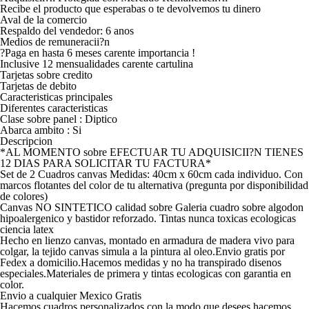
Recibe el producto que esperabas o te devolvemos tu dinero
Aval de la comercio
Respaldo del vendedor: 6 anos
Medios de remuneracii?n
?Paga en hasta 6 meses carente importancia !
Inclusive 12 mensualidades carente cartulina
Tarjetas sobre credito
Tarjetas de debito
Caracteristicas principales
Diferentes caracteristicas
Clase sobre panel : Diptico
Abarca ambito : Si
Descripcion
*AL MOMENTO sobre EFECTUAR TU ADQUISICII?N TIENES
12 DIAS PARA SOLICITAR TU FACTURA*
Set de 2 Cuadros canvas Medidas: 40cm x 60cm cada individuo. Con
marcos flotantes del color de tu alternativa (pregunta por disponibilidad
de colores)
Canvas NO SINTETICO calidad sobre Galeria cuadro sobre algodon
hipoalergenico y bastidor reforzado. Tintas nunca toxicas ecologicas
ciencia latex
Hecho en lienzo canvas, montado en armadura de madera vivo para
colgar, la tejido canvas simula a la pintura al oleo.Envio gratis por
Fedex a domicilio.Hacemos medidas y no ha transpirado disenos
especiales.Materiales de primera y tintas ecologicas con garantia en
color.
Envio a cualquier Mexico Gratis
Hacemos cuadros personalizados con la modo que desees hacemos