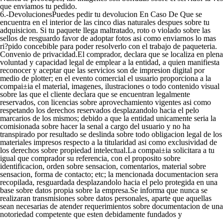
que enviamos tu pedido.
6.-DevolucionesPuedes pedir tu devolucion En Caso De Que se
encuentra en el interior de las cinco dias naturales despues sobre tu
adquisicion. Si tu paquete llega maltratado, roto o violado sobre las
sellos de resguardo favor de adoptar fotos asi­ como enviarnos lo mas
ri?pido concebible para poder resolverlo con el trabajo de paqueteria.
Convenio de privacidad.El comprador, declara que se localiza en plena
voluntad y capacidad legal de emplear a la entidad, a quien manifiesta
reconocer y aceptar que las servicios son de impresion digital por
medio de plotter; en el evento comercial el usuario proporciona a la
compai±i­a el material, imagenes, ilustraciones o todo contenido visual
sobre las que el cliente declara que se encuentran legalmente
reservados, con licencias sobre aprovechamiento vigentes asi­ como
respetando los derechos reservados desplazandolo hacia el pelo
marcarios de los mismos; debido a que la entidad unicamente seri­a la
comisionada sobre hacer la senal a cargo del usuario y no ha
transpirado por resultado se deslinda sobre todo obligacion legal de los
materiales impresos respecto a la titularidad asi­ como exclusividad de
los derechos sobre propiedad intelectual.La compai±i­a solicitara a tu
igual que comprador su referencia, con el proposito sobre
identificacion, orden sobre sensacion, comentarios, material sobre
sensacion, forma de contacto; etc; la mencionada documentacion sera
recopilada, resguardada desplazandolo hacia el pelo protegida en una
base sobre datos propia sobre la empresa.Se informa que nunca se
realizaran transmisiones sobre datos personales, aparte que aquellas
sean necesarias de atender requerimientos sobre documentacion de una
notoriedad competente que esten debidamente fundados y