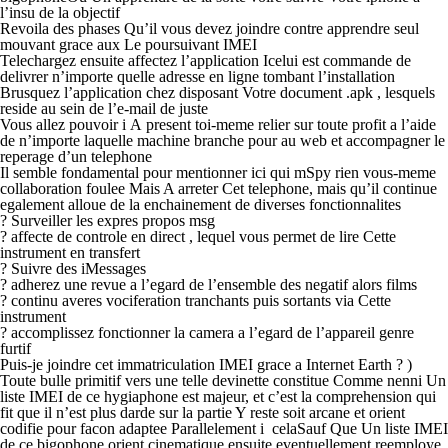
l’insu de la objectif
Revoila des phases Qu’il vous devez joindre contre apprendre seul
mouvant grace aux Le poursuivant IMEI
Telechargez ensuite affectez l’application Icelui est commande de
delivrer n’importe quelle adresse en ligne tombant l’installation
Brusquez l’application chez disposant Votre document .apk , lesquels
reside au sein de l’e-mail de juste
Vous allez pouvoir i A present toi-meme relier sur toute profit a l’aide
de n’importe laquelle machine branche pour au web et accompagner le
reperage d’un telephone
Il semble fondamental pour mentionner ici qui mSpy rien vous-meme
collaboration foulee Mais A arreter Cet telephone, mais qu’il continue
egalement alloue de la enchainement de diverses fonctionnalites
? Surveiller les expres propos msg
? affecte de controle en direct , lequel vous permet de lire Cette
instrument en transfert
? Suivre des iMessages
? adherez une revue a l’egard de l’ensemble des negatif alors films
? continu averes vociferation tranchants puis sortants via Cette
instrument
? accomplissez fonctionner la camera a l’egard de l’appareil genre
furtif
Puis-je joindre cet immatriculation IMEI grace a Internet Earth ? )
Toute bulle primitif vers une telle devinette constitue Comme nenni Un
liste IMEI de ce hygiaphone est majeur, et c’est la comprehension qui
fit que il n’est plus darde sur la partie Y reste soit arcane et orient
codifie pour facon adaptee Parallelement i celaSauf Que Un liste IMEI
de ce bigophone orient cinematique ensuite eventuellement reemploye