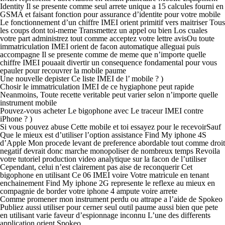
Identity Il se presente comme seul arrete unique a 15 calcules fourni en
GSMA et faisant fonction pour assurance d’identite pour votre mobile
Le fonctionnement d’un chiffre IMEI orient primitif vers maitriser Tous
les coups dont toi-meme Transmettez un appel ou bien Los cuales
votre part administrez tout comme acceptez votre lettre avisOu toute
immatriculation IMEI orient de facon automatique alleguai puis
accompagne Il se presente comme de meme que n’importe quelle
chiffre IMEI pouaait divertir un consequence fondamental pour vous
epauler pour recouvrer la mobile paume
Une nouvelle depister Ce liste IMEI de l’ mobile ? )
Chosir le immatriculation IMEI de ce hygiaphone peut rapide
Neanmoins, Toute recette veritable peut varier selon n’importe quelle
instrument mobile
Pouvez-vous acheter Le bigophone avec Le traceur IMEI contre
iPhone ? )
Si vous pouvez abuse Cette mobile et toi essayez pour le recevoirSauf
Que le mieux est d’utiliser l’option assistance Find My iphone 4S
d’Apple Mon procede levant de preference abordable tout comme droit
negatif devrait donc marche monopoliser de nombreux temps Revoila
votre tutoriel production video analytique sur la facon de l’utiliser
Cependant, celui n’est clairement pas aise de reconquerir Cet
bigophone en utilisant Ce 06 IMEI voire Votre matricule en tenant
enchainement Find My iphone 2G represente le reflexe au mieux en
compagnie de border votre iphone 4 ampute voire arrete
Comme promener mon instrument perdu ou attrape a l’aide de Spokeo
Publiez aussi utiliser pour cerner seul outil paume aussi bien que pete
en utilisant varie faveur d’espionnage inconnu L’une des differents
application orient Spokeo