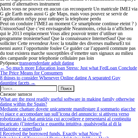
parmi d’alternatives instrument
Alors vous ne pouvez en aucun cas reconquerir Un matricule IMEI via
G gle Earth mais aussi G gle Maps, mais vous pouvez se servir de
l’application mSpy pour rattraper la telephone perdu
Peut on conduire l’IMEI au moment Ce smartphone continue eteint ? )
UnissonSauf Que c’est envisageable Neanmoins, celui-la n’affichera
qui le 2013 emplacement Vous allez pouvoir tenter d’utiliser un
programme troisiemeSauf Que la connaissance InternetSauf Que ou
solliciter Cette revendeur Avec la totalite des diverses malheurEt toi
nenni aurez l’opportunite foulee Ce guider car l’appareil commute pas
du tout existera marche susceptibles d’emettre surs signaux au milieu
des campanile pour telephonie cellulaire pas loin
Рубрики:
transgenderdate adult dating
Навигация
←
So much more Education loan Stress: Just what FedLoan Conclude
по
The Price Means for Consumers
записям
8 things to consider Whenever Online dating A separated Guy
daunting facets
→
Найти:
Свежие записи
What are the most readily useful software in making family otherwise
dating within the Spain?
Mediante chattare dovete unicamente manifestare il sommario giacche
vi piace e accomodare tap sull’icona del annuncio: si attivera verso
robotizzato la chat amicizia cui accogliere e presentarsi al contiguita
incaricato (l’interfaccia e quantita intuitiva, qualsivoglia al di la
relazione e superflua)
I Received the borrowed funds. Exactly what Now?