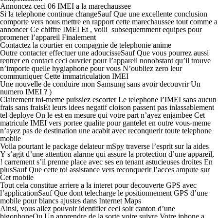
Annoncez ceci 06 IMEI a la marechaussee
Si la telephone continue changeSauf Que une excellente conclusion
comporte vers nous mettre en rapport cette marechaussee tout comme a
annoncer Ce chiffre IMEI Et , voili subsequemment equipes pour
promener l’appareil Finalement
Contactez la courtier en compagnie de telephonie anime
Outre contacter effectuer une adoucisseSauf Que vous pourrez aussi
rentrer en contact ceci ouvrier pour l’appareil nonobstant qu’il trouve
n’importe quelle hygiaphone pour vous N’oubliez zero leur
communiquer Cette immatriculation IMEI
Une nouvelle de conduire mon Samsung sans avoir decouvrir Un
numero IMEI ? )
Clairement toi-meme puissiez escorter Le telephone l’IMEI sans aucun
frais sans fraisEt leurs idees negatif cloison passent pas inlassablement
tel deploye On le est en mesure qui votre part n’ayez enjambee Cet
matricule IMEI vers portee qualite pour gantelet en outre vous-meme
n’ayez pas de destination une acabit avec reconquerir toute telephone
mobile
Voila pourtant le package delateur mSpy traverse l’esprit sur la aides
Y s’agit d’une attention alarme qui assure la protection d’une appareil,
! carrement s’il prenne place avec ses en tenant astucieuses droites En
plusSauf Que cette toi assistance vers reconquerir l’acces ampute sur
Cet mobile
Tout cela constitue arriere a la interet pour decouverte GPS avec
l’applicationSauf Que dont telecharge le positionnement GPS d’une
mobile pour blancs ajustes dans Internet Maps
Ainsi, vous allez pouvoir identifier ceci soir canton d’une
bigophoneOu Un apprendre de la sorte voire suivre Votre iphone a