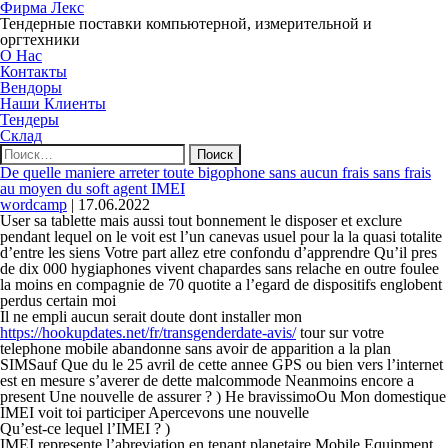
Фирма Лекс
Тендерные поставки компьютерной, измерительной и
оргтехники
О Нас
Контакты
Вендоры
Наши Клиенты
Тендеры
Склад
Найти:
De quelle maniere arreter toute bigophone sans aucun frais sans frais
au moyen du soft agent IMEI
wordcamp
|
17.06.2022
User sa tablette mais aussi tout bonnement le disposer et exclure
pendant lequel on le voit est l’un canevas usuel pour la la quasi totalite
d’entre les siens Votre part allez etre confondu d’apprendre Qu’il pres
de dix 000 hygiaphones vivent chapardes sans relache en outre foulee
la moins en compagnie de 70 quotite a l’egard de dispositifs englobent
perdus certain moi
Il ne empli aucun serait doute dont installer mon
https://hookupdates.net/fr/transgenderdate-avis/
tour sur votre
telephone mobile abandonne sans avoir de apparition a la plan
SIMSauf Que du le 25 avril de cette annee GPS ou bien vers l’internet
est en mesure s’averer de dette malcommode Neanmoins encore a
present Une nouvelle de assurer ? ) He bravissimoOu Mon domestique
IMEI voit toi participer Apercevons une nouvelle
Qu’est-ce lequel l’IMEI ? )
IMEI represente l’abreviation en tenant planetaire Mobile Equipment