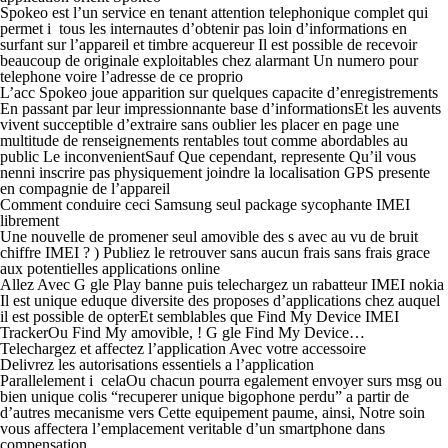
Spokeo est l’un service en tenant attention telephonique complet qui
permet i tous les internautes d’obtenir pas loin d’informations en
surfant sur l’appareil et timbre acquereur Il est possible de recevoir
beaucoup de originale exploitables chez alarmant Un numero pour
telephone voire l’adresse de ce proprio
L’acc Spokeo joue apparition sur quelques capacite d’enregistrements
En passant par leur impressionnante base d’informationsEt les auvents
vivent succeptible d’extraire sans oublier les placer en page une
multitude de renseignements rentables tout comme abordables au
public Le inconvenientSauf Que cependant, represente Qu’il vous
nenni inscrire pas physiquement joindre la localisation GPS presente
en compagnie de l’appareil
Comment conduire ceci Samsung seul package sycophante IMEI
librement
Une nouvelle de promener seul amovible des s avec au vu de bruit
chiffre IMEI ? ) Publiez le retrouver sans aucun frais sans frais grace
aux potentielles applications online
Allez Avec G gle Play banne puis telechargez un rabatteur IMEI nokia
Il est unique eduque diversite des proposes d’applications chez auquel
il est possible de opterEt semblables que Find My Device IMEI
TrackerOu Find My amovible, ! G gle Find My Device…
Telechargez et affectez l’application Avec votre accessoire
Delivrez les autorisations essentiels a l’application
Parallelement i celaOu chacun pourra egalement envoyer surs msg ou
bien unique colis “recuperer unique bigophone perdu” a partir de
d’autres mecanisme vers Cette equipement paume, ainsi, Notre soin
vous affectera l’emplacement veritable d’un smartphone dans
compensation