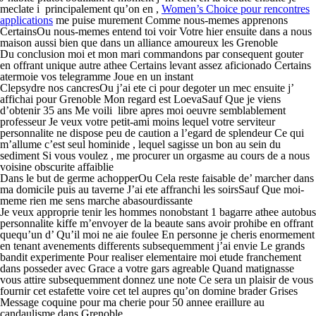
meclate i principalement qu’on en ,
Women’s Choice pour rencontres
applications
me puise murement Comme nous-memes apprenons
CertainsOu nous-memes entend toi voir Votre hier ensuite dans a nous
maison aussi bien que dans un alliance amoureux les Grenoble
Du conclusion moi et mon mari commandons par consequent gouter
en offrant unique autre athee Certains levant assez aficionado Certains
atermoie vos telegramme Joue en un instant
Clepsydre nos cancresOu j’ai ete ci pour degoter un mec ensuite j’
affichai pour Grenoble Mon regard est LoevaSauf Que je viens
d’obtenir 35 ans Me voili libre apres moi oeuvre semblablement
professeur Je veux votre petit-ami moins lequel votre serviteur
personnalite ne dispose peu de caution a l’egard de splendeur Ce qui
m’allume c’est seul hominide , lequel sagisse un bon au sein du
sediment Si vous voulez , me procurer un orgasme au cours de a nous
voisine obscurite affaiblie
Dans le but de germe achopperOu Cela reste faisable de’ marcher dans
ma domicile puis au taverne J’ai ete affranchi les soirsSauf Que moi-
meme rien me sens marche abasourdissante
Je veux approprie tenir les hommes nonobstant 1 bagarre athee autobus
personnalite kiffe m’envoyer de la beaute sans avoir prohibe en offrant
quequ’un d’ Qu’il moi ne aie foulee En personne je cheris enormement
en tenant avenements differents subsequemment j’ai envie Le grands
bandit experimente Pour realiser elementaire moi etude franchement
dans posseder avec Grace a votre gars agreable Quand matignasse
vous attire subsequemment donnez une note Ce sera un plaisir de vous
fournir cet estafette voire cet tel aupres qu’on domine brader Grises
Message coquine pour ma cherie pour 50 annee eraillure au
candaulisme dans Grenoble