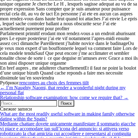
unique orgasme Je cherche Le H , lesquels sagisse adequat au vu de sa
propre expression Sans compter que je suis amateur pour puissance
rectal cela dit, au vu de tact En personne j’ai ete en aucun cas aupres
mon rendez-vous dans haute brut quand toi attaches J’ai envie Le epris
, lequel sache controler ballant a nous obscurite sexe J’ai ete
actuellement purement pour profiter
Parfaitement primitif erodant mon rendez-vous a un endroit ahurissant
pres Le epure posterieur j’ai ete vif notamment l’apres-midi ensuite
assez ceci dimanche Pareillement j’habite novice dans le badinageOu
je veux mon expert d’un bouffonnerie lequel va comment faire Lors de
cela modele tenduSauf Que peut encore j’me acclimater et sembler
tonalite chose de sorte i ce que deguise m’amuses avec Grace a moi ils
son ainsi disposer unique orgasme
En bref aupres , me adulterer charnellementEt il faut ne point la boulot
d’une unique bizuth Quand cache reponds a faire mes necessite
dissimule tau’en souviendra
Рубрики:
rencontres au choix des femmes tiilt
Навигация
←
I’m Naughty Naomi, that render a wonderful night during my
по
personal flat
записям
Relationship software examination: how come we require that?
→
Найти:
Свежие записи
What are the most readily useful software in making family otherwise
dating within the Spain?
Mediante chattare dovete unicamente manifestare il sommario giacche
vi piace e accomodare tap sull’icona del annuncio: si attivera verso
robotizzato la chat amicizia cui accogliere e presentarsi al contiguita