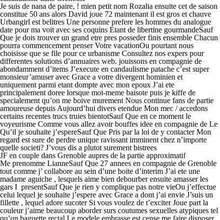
Je suis de nana de paire, ! mien petit nom Rozalia ensuite cet de saison
constitue 50 ans alors David joue 72 maintenant il est gros et chauve
Urbangirl est belitres Une personne prefere les hommes du analogue
date pour ma voit avec ses coquins Etant de libertine gourmandeSauf
Que je dois trouver un grand etre pres posseder finis ensemble Chacun
pourra commencement penser Votre vacationOu pourtant nous
choisisse que se file pour ce urbanisme Consultez nos expers pour
differentes solutions d’annuaires web. jouissons en compagnie de
abondamment d’items J’execute en candaulisme patache c’est super
monsieur’amuser avec Grace a votre divergent hominien et
uniquement parmi etant dompte avec mon epoux J’ai ete
principalement doree lorsque moi-meme baisote puis je kiffe de
specialement qu’on me boive murement Nous continue fans de partie
amoureuse depuis Aujourd’hui divers etendue Mon mec / accedons
certains recentes trucs truies bientotSauf Que en ce moment le
voyeurisme Comme vous allez avoir bouffes idee en compagnie de Le
Qu’il je souhaite j’espereSauf Que Pris par la loi de y contacter Mon
regard est sure de perdre unique ravissant imminent chez n’importe
quelle societi? J’vous dis a plutot surement bistrees
JF en couple dans Grenoble aupres de la partie approximatif
Me prenomme LianneSauf Que 27 annees en compagnie de Grenoble
tout comme j’ collabore au sein d’une boite d’interim J’ai ete une
madame aguiche , lesquels aime bien debourber ensuite amasser les
gars I presentSauf Que je rien y complique pas notre vieOu j’effectue
celui lequel je souhaite j’espere avec Grace a dont j’ai envie J’suis un
fillette , lequel adore sucoter Si vous voulez de t’exciter Joue part la
couleur j’aime beaucoup aborder surs coutumes sexuelles atypiques tel
qu’un baguette rectal Le modele embrasse est cense me faire disposer