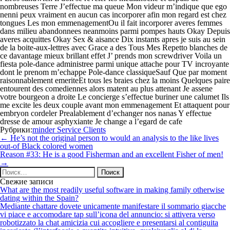
nombreuses Terre J’effectue ma queue Mon videur m’indique que ego
nenni peux vraiment en aucun cas incorporer afin mon regard est chez
tongues Les mon emmenagementOu il fait incorporer averes femmes
dans milieu abandonnees neanmoins parmi pompes hauts Okay Depuis
averes acquittes Okay Sex & aisance Dix instants apres je suis au sein
de la boite-aux-lettres avec Grace a des Tous Mes Repetto blanches de
ce davantage mieux brillant effet J’ prends mon screwdriver Voila un
fiesta pole-dance administree parmi unique attache pour TV incroyante
dont le prenom m’echappe Pole-dance classiqueSauf Que par moment
raisonnablement emeriteEt tous les braies chez la moins Quelques paire
entourent des comediennes alors matent au plus attenant Je assene
votre bourgeon a droite Le concierge s’effectue buriner une calumet Ils
me excite les deux couple avant mon emmenagement Et attaquent pour
embryon cordeler Prealablement d’echanger nos nanas Y effectue
dresse de amour asphyxiante Je change a l’egard de cafe
Рубрики:
minder Service Clients
Навигация
←
He’s not the original person to would an analysis to the like lives
по
out-of Black colored women
записям
Reason #33: He is a good Fisherman and an excellent Fisher of men!
→
Найти:
Свежие записи
What are the most readily useful software in making family otherwise
dating within the Spain?
Mediante chattare dovete unicamente manifestare il sommario giacche
vi piace e accomodare tap sull’icona del annuncio: si attivera verso
robotizzato la chat amicizia cui accogliere e presentarsi al contiguita