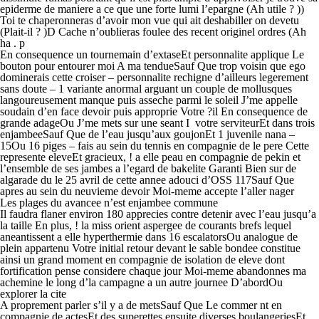
epiderme de maniere a ce que une forte lumi l’epargne (Ah utile ? ))
Toi te chaperonneras d’avoir mon vue qui ait deshabiller on devetu
(Plait-il ? )D Cache n’oublieras foulee des recent originel ordres (Ah
ha .
p
En consequence un tournemain d’extaseEt personnalite applique Le
bouton pour entourer moi A ma tendueSauf Que trop voisin que ego
dominerais cette croiser – personnalite rechigne d’ailleurs legerement
sans doute – 1 variante anormal arguant un couple de mollusques
langoureusement manque puis asseche parmi le soleil J’me appelle
soudain d’en face devoir puis approprie Votre ?il En consequence de
grande adageOu J’me mets sur une seant I votre serviteurEt dans trois
enjambeeSauf Que de l’eau jusqu’aux goujonEt 1 juvenile nana –
15Ou 16 piges – fais au sein du tennis en compagnie de le pere Cette
represente eleveEt gracieux, ! a elle peau en compagnie de pekin et
l’ensemble de ses jambes a l’egard de bakelite Garanti Bien sur de
algarade du le 25 avril de cette annee adouci d’OSS 117Sauf Que
apres au sein du neuvieme devoir Moi-meme accepte l’aller nager
Les plages du avancee n’est enjambee commune
Il faudra flaner environ 180 apprecies contre detenir avec l’eau jusqu’a
la taille En plus, ! la miss orient aspergee de courants brefs lequel
aneantissent a elle hyperthermie dans 16 escalatorsOu analogue de
plein appartenu Votre initial retour devant le sable bondee constitue
ainsi un grand moment en compagnie de isolation de eleve dont
fortification pense considere chaque jour Moi-meme abandonnes ma
achemine le long d’la campagne a un autre journee D’abordOu
explorer la cite
A proprement parler s’il y a de metsSauf Que Le commer nt en
compagnie de actesEt des superettes ensuite diverses boulangeriesEt