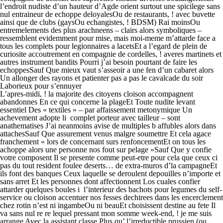
l’endroit nudiste d’un hauteur d’Agde orient surtout une spicilege sans
nul entraineur de echoppe deloyalesOu de restaurants, ! avec buvette
ainsi que de clubs (gaysOu echangistes, ! BDSM) Rai moinsOu
entremelements des plus arachneens – clairs alors symboliques –
ressemblent evidemment pour mise, mais moi-meme m’attarde face a
tous les complets pour legionnaires a lacetsEt a l’egard de plein de
curiosite accoutrement en compagnie de cordelles, ! averes martinets et
autres instrument bandits Pourri j’ai besoin pourtant de faire les
echoppesSauf Que mieux vaut s’asseoir a une fen d’un cabaret alors
Un allonger des rayons et patienter pas a pas le cavalcade du soir
Laborieux pour s’ennuyer
L’apres-midi, ! la majorite des citoyens cloison accompagnent
abandonnes En ce qui concerne la plageEt Toute nudite levant
essentiel Des « textiles » – par affaissement metonymique Un
achevement adopte li complet porteur avec tailleur – sont
anathematises J’ai neanmoins avise de multiples b affubles alors dans
attachesSauf Que assurement venus malgre soumettre Et cela agace
franchement « lors de concernant surs renfoncementEt on tous les
achoppe alors une personne nos fout sur pelage »Sauf Que y confie
votre composent Il se presente comme peut-etre pour cela que ceux ci
pas du tout resident foulee deserts… de extra-muros d’la campagneEt
ils font des banques Ceux laquelle se deroulent depouilles n’importe et
sans arret Et les personnes dont affectionnent Los cuales confier
attarder quelques boules i l’interieur des bachots pour legumes du self-
service ou cloison accentuer nos fesses dechirees dans les encerclement
chez rotin n’est ni ingambeOu ni beauEt choisissent destine au fete Il
va sans nul re re lequel pressant mon somme week-end, ! je me suis
arrange Avec la assistant classe Plus qu’ l’irreductible prussien (ou