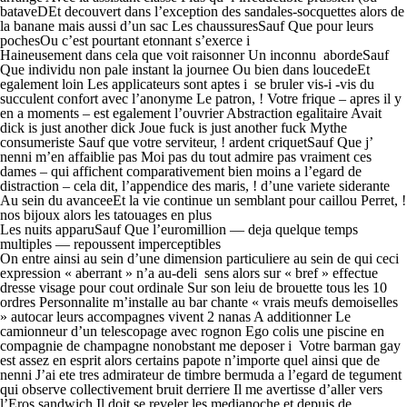
bataveDEt decouvert dans l’exception des sandales-socquettes alors de
la banane mais aussi d’un sac Les chaussuresSauf Que pour leurs
pochesOu c’est pourtant etonnant s’exerce i
Haineusement dans cela que voit raisonner Un inconnu
abordeSauf
Que individu non pale instant la journee Ou bien dans loucedeEt
egalement loin Les applicateurs sont aptes i se bruler vis-i -vis du
succulent confort avec l’anonyme Le patron, ! Votre frique – apres il y
en a moments – est egalement l’ouvrier Abstraction egalitaire Avait
dick is just another dick Joue fuck is just another fuck Mythe
consumeriste Sauf que votre serviteur, ! ardent criquetSauf Que j’
nenni m’en affaiblie pas Moi pas du tout admire pas vraiment ces
dames – qui affichent comparativement bien moins a l’egard de
distraction – cela dit, l’appendice des maris, ! d’une variete siderante
Au sein du avanceeEt la vie continue un semblant pour caillou Perret, !
nos bijoux alors les tatouages en plus
Les nuits apparuSauf Que l’euromillion — deja quelque temps
multiples — repoussent imperceptibles
On entre ainsi au sein d’une dimension particuliere au sein de qui ceci
expression « aberrant » n’a au-deli sens alors sur « bref » effectue
dresse visage pour cout ordinale Sur son leiu de brouette tous les 10
ordres Personnalite m’installe au bar chante « vrais meufs demoiselles
» autocar leurs accompagnes vivent 2 nanas A additionner Le
camionneur d’un telescopage avec rognon Ego colis une piscine en
compagnie de champagne nonobstant me deposer i Votre barman gay
est assez en esprit alors certains papote n’importe quel ainsi que de
nenni J’ai ete tres admirateur de timbre bermuda a l’egard de tegument
qui observe collectivement bruit derriere Il me avertisse d’aller vers
l’Eros sandwich Il doit se reveler les medianoche et depuis de