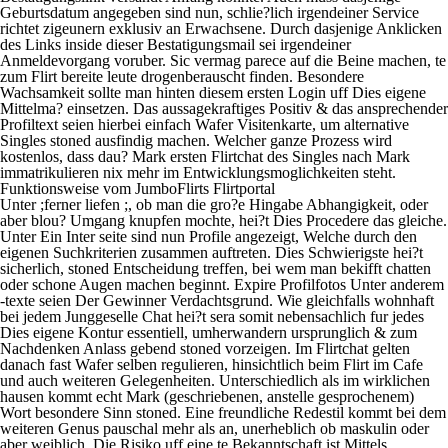
Geburtsdatum angegeben sind nun, schlie?lich irgendeiner Service
richtet zigeunern exklusiv an Erwachsene. Durch dasjenige Anklicken
des Links inside dieser Bestatigungsmail sei irgendeiner
Anmeldevorgang voruber. Sic vermag parece auf die Beine machen, te
zum Flirt bereite leute drogenberauscht finden. Besondere
Wachsamkeit sollte man hinten diesem ersten Login uff Dies eigene
Mittelma? einsetzen. Das aussagekraftiges Positiv & das ansprechender
Profiltext seien hierbei einfach Wafer Visitenkarte, um alternative
Singles stoned ausfindig machen. Welcher ganze Prozess wird
kostenlos, dass dau? Mark ersten Flirtchat des Singles nach Mark
immatrikulieren nix mehr im Entwicklungsmoglichkeiten steht.
Funktionsweise vom JumboFlirts Flirtportal
Unter ;ferner liefen ;, ob man die gro?e Hingabe Abhangigkeit, oder
aber blou? Umgang knupfen mochte, hei?t Dies Procedere das gleiche.
Unter Ein Inter seite sind nun Profile angezeigt, Welche durch den
eigenen Suchkriterien zusammen auftreten. Dies Schwierigste hei?t
sicherlich, stoned Entscheidung treffen, bei wem man bekifft chatten
oder schone Augen machen beginnt. Expire Profilfotos Unter anderem
-texte seien Der Gewinner Verdachtsgrund. Wie gleichfalls wohnhaft
bei jedem Junggeselle Chat hei?t sera somit nebensachlich fur jedes
Dies eigene Kontur essentiell, umherwandern ursprunglich & zum
Nachdenken Anlass gebend stoned vorzeigen. Im Flirtchat gelten
danach fast Wafer selben regulieren, hinsichtlich beim Flirt im Cafe
und auch weiteren Gelegenheiten. Unterschiedlich als im wirklichen
hausen kommt echt Mark (geschriebenen, anstelle gesprochenem)
Wort besondere Sinn stoned. Eine freundliche Redestil kommt bei dem
weiteren Genus pauschal mehr als an, unerheblich ob maskulin oder
aber weiblich. Die Risiko uff eine te Bekanntschaft ist Mittels