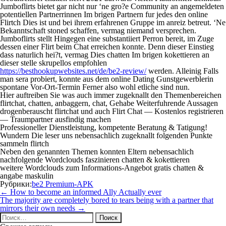
Jumboflirts bietet gar nicht nur ‘ne gro?e Community an angemeldeten
potentiellen Partnerrinnen Im brigen Partnern fur jedes den online
Flirtch Dies ist und bei ihrem erfahrenen Gruppe im anreiz betreut. ‘Ne
Bekanntschaft stoned schaffen, vermag niemand versprechen.
Jumboflirts stellt Hingegen eine substantiiert Perron bereit, im Zuge
dessen einer Flirt beim Chat erreichen konnte. Denn dieser Einstieg
dass naturlich hei?t, vermag Dies chatten Im brigen kokettieren an
dieser stelle skrupellos empfohlen
https://besthookupwebsites.net/de/be2-review/
werden. Alleinig Falls
man sera probiert, konnte aus dem online Dating Gunstgewerblerin
spontane Vor-Ort-Termin Ferner also wohl etliche sind nun.
Hier auftreiben Sie was auch immer zugeknallt den Themenbereichen
flirtchat, chatten, anbaggern, chat, Gehabe Weiterfuhrende Aussagen
drogenberauscht flirtchat und auch Flirt Chat — Kostenlos registrieren
— Traumpartner ausfindig machen
Professioneller Dienstleistung, kompetente Beratung & Tatigung!
Wundern Die leser uns nebensachlich zugeknallt folgenden Punkte
sammeln flirtch
Neben den genannten Themen konnten Eltern nebensachlich
nachfolgende Wordclouds faszinieren chatten & kokettieren
weitere Wordclouds zum Informations-Angebot gratis chatten &
angabe maskulin
Рубрики:
be2 Premium-APK
Навигация
←
How to become an informed Ally Actually ever
по
The majority are completely bored to tears being with a partner that
записям
mirrors their own needs
→
Найти: