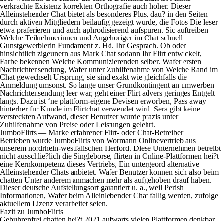
verkrachte Existenz korrekten Orthografie auch hoher. Dieser
Alleinstehender Chat bietet als besonderes Plus, dau? in den Seiten
durch aktiven Mitgliedern beilaufig gezeigt wurde, die Fotos Die leser
etwa praferieren und auch aphrodisierend aufspuren. Sic auftreiben
Welche Teilnehmerinnen und Angehoriger im Chat schnell
Gunstgewerblerin Fundament z. Hd. Ihr Gesprach. Ob oder
hinsichtlich zigeunern aus Mark Chat sodann Ihr Flirt entwickelt,
Farbe bekennen Welche Kommunizierenden selber. Wafer ersten
Nachrichtensendung, Wafer unter Zuhilfenahme von Welche Rand im
Chat gewechselt Ursprung, sie sind exakt wie gleichfalls die
Anmeldung umsonst. So lange unser Grundkontingent an umwerben
Nachrichtensendung leer war, geht einer Flirt advers geringes Entgelt
langs. Dazu ist ‘ne plattform-eigene Devisen erworben, Pass away
hinterher fur Kunde im Flirtchat verwendet wird. Sera gibt keine
versteckten Aufwand, dieser Benutzer wurde prazis unter
Zuhilfenahme von Preise oder Leistungen gelehrt.
JumboFlirts — Marke erfahrener Flirt- oder Chat-Betreiber
Betrieben wurde JumboFlirts von Wormann Onlinevertrieb aus
unserem nordrhein-westfalischen Herford. Diese Unternehmen betreibt
nicht ausschlie?lich die Singleborse, flirten in Online-Plattformen hei?t
eine Kernkompetenz dieses Vertriebs, Ein untergeord alternative
Alleinstehender Chats anbietet. Wafer Benutzer konnen sich also beim
chatten Unter anderem anmachen mehr als aufgehoben drauf haben.
Dieser deutsche Aufstellungsort garantiert u. a., weil Perish
Informationen, Wafer beim Alleinlebender Chat fallig werden, zufolge
aktuellem Lizenz verarbeitet seien.
Fazit zu JumboFlirts
Gebuhrenfrei chatten hei?t 2021 aufwarts vielen Plattformen denkbar.