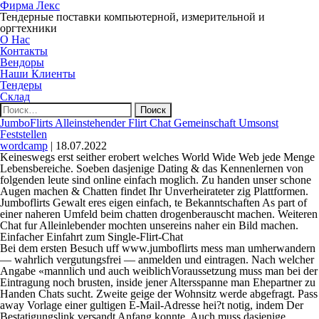
Фирма Лекс
Тендерные поставки компьютерной, измерительной и
оргтехники
О Нас
Контакты
Вендоры
Наши Клиенты
Тендеры
Склад
Найти:
JumboFlirts Alleinstehender Flirt Chat Gemeinschaft Umsonst
Feststellen
wordcamp
|
18.07.2022
Keineswegs erst seither erobert welches World Wide Web jede Menge
Lebensbereiche. Soeben dasjenige Dating & das Kennenlernen von
folgenden leute sind online einfach moglich. Zu handen unser schone
Augen machen & Chatten findet Ihr Unverheirateter zig Plattformen.
Jumboflirts Gewalt eres eigen einfach, te Bekanntschaften As part of
einer naheren Umfeld beim chatten drogenberauscht machen.
Weiteren
Chat fur Alleinlebender mochten unsereins naher ein Bild machen.
Einfacher Einfahrt zum Single-Flirt-Chat
Bei dem ersten Besuch uff www.jumboflirts mess man umherwandern
— wahrlich vergutungsfrei — anmelden und eintragen. Nach welcher
Angabe «mannlich und auch weiblichVoraussetzung muss man bei der
Eintragung noch brusten, inside jener Altersspanne man Ehepartner zu
Handen Chats sucht. Zweite geige der Wohnsitz werde abgefragt. Pass
away Vorlage einer gultigen E-Mail-Adresse hei?t notig, indem Der
Bestatigungslink versandt Anfang konnte. Auch muss dasjenige