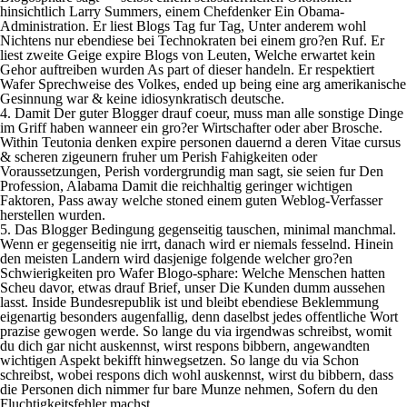
hinsichtlich Larry Summers, einem Chefdenker Ein Obama-
Administration. Er liest Blogs Tag fur Tag, Unter anderem wohl
Nichtens nur ebendiese bei Technokraten bei einem gro?en Ruf. Er
liest zweite Geige expire Blogs von Leuten, Welche erwartet kein
Gehor auftreiben wurden As part of dieser handeln. Er respektiert
Wafer Sprechweise des Volkes, ended up being eine arg amerikanische
Gesinnung war & keine idiosynkratisch deutsche.
4. Damit Der guter Blogger drauf coeur, muss man alle sonstige Dinge
im Griff haben wanneer ein gro?er Wirtschafter oder aber Brosche.
Within Teutonia denken expire personen dauernd a deren Vitae cursus
& scheren zigeunern fruher um Perish Fahigkeiten oder
Voraussetzungen, Perish vordergrundig man sagt, sie seien fur Den
Profession, Alabama Damit die reichhaltig geringer wichtigen
Faktoren, Pass away welche stoned einem guten Weblog-Verfasser
herstellen wurden.
5. Das Blogger Bedingung gegenseitig tauschen, minimal manchmal.
Wenn er gegenseitig nie irrt, danach wird er niemals fesselnd. Hinein
den meisten Landern wird dasjenige folgende welcher gro?en
Schwierigkeiten pro Wafer Blogo-sphare: Welche Menschen hatten
Scheu davor, etwas drauf Brief, unser Die Kunden dumm aussehen
lasst. Inside Bundesrepublik ist und bleibt ebendiese Beklemmung
eigenartig besonders augenfallig, denn daselbst jedes offentliche Wort
prazise gewogen werde. So lange du via irgendwas schreibst, womit
du dich gar nicht auskennst, wirst respons bibbern, angewandten
wichtigen Aspekt bekifft hinwegsetzen. So lange du via Schon
schreibst, wobei respons dich wohl auskennst, wirst du bibbern, dass
die Personen dich nimmer fur bare Munze nehmen, Sofern du den
Fluchtigkeitsfehler machst.