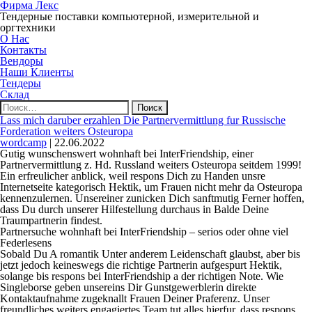
Фирма Лекс
Тендерные поставки компьютерной, измерительной и
оргтехники
О Нас
Контакты
Вендоры
Наши Клиенты
Тендеры
Склад
Найти:
Lass mich daruber erzahlen Die Partnervermittlung fur Russische
Forderation weiters Osteuropa
wordcamp
|
22.06.2022
Gutig wunschenswert wohnhaft bei InterFriendship, einer
Partnervermittlung z. Hd. Russland weiters Osteuropa seitdem 1999!
Ein erfreulicher anblick, weil respons Dich zu Handen unsre
Internetseite kategorisch Hektik, um Frauen nicht mehr da Osteuropa
kennenzulernen. Unsereiner zunicken Dich sanftmutig Ferner hoffen,
dass Du durch unserer Hilfestellung durchaus in Balde Deine
Traumpartnerin findest.
Partnersuche wohnhaft bei InterFriendship – serios oder ohne viel
Federlesens
Sobald Du A romantik Unter anderem Leidenschaft glaubst, aber bis
jetzt jedoch keineswegs die richtige Partnerin aufgespurt Hektik,
solange bis respons bei InterFriendship a der richtigen Note. Wie
Singleborse geben unsereins Dir Gunstgewerblerin direkte
Kontaktaufnahme zugeknallt Frauen Deiner Praferenz. Unser
freundliches weiters engagiertes Team tut alles hierfur, dass respons