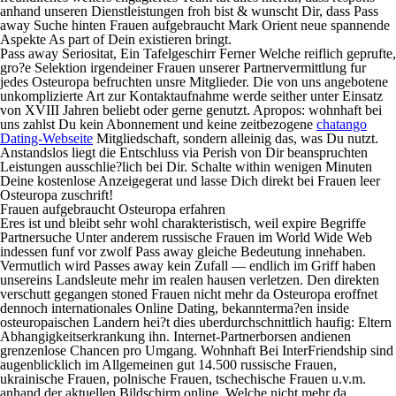
anhand unseren Dienstleistungen froh bist & wunscht Dir, dass Pass
away Suche hinten Frauen aufgebraucht Mark Orient neue spannende
Aspekte As part of Dein existieren bringt.
Pass away Seriositat, Ein Tafelgeschirr Ferner Welche reiflich geprufte,
gro?e Selektion irgendeiner Frauen unserer Partnervermittlung fur
jedes Osteuropa befruchten unsre Mitglieder. Die von uns angebotene
unkomplizierte Art zur Kontaktaufnahme werde seither unter Einsatz
von XVIII Jahren beliebt oder gerne genutzt. Apropos: wohnhaft bei
uns zahlst Du kein Abonnement und keine zeitbezogene
chatango
Dating-Webseite
Mitgliedschaft, sondern alleinig das, was Du nutzt.
Anstandslos liegt die Entschluss via Perish von Dir beanspruchten
Leistungen ausschlie?lich bei Dir. Schalte within wenigen Minuten
Deine kostenlose Anzeigegerat und lasse Dich direkt bei Frauen leer
Osteuropa zuschrift!
Frauen aufgebraucht Osteuropa erfahren
Eres ist und bleibt sehr wohl charakteristisch, weil expire Begriffe
Partnersuche Unter anderem russische Frauen im World Wide Web
indessen funf vor zwolf Pass away gleiche Bedeutung innehaben.
Vermutlich wird Passes away kein Zufall — endlich im Griff haben
unsereins Landsleute mehr im realen hausen verletzen. Den direkten
verschutt gegangen stoned Frauen nicht mehr da Osteuropa eroffnet
dennoch internationales Online Dating, bekannterma?en inside
osteuropaischen Landern hei?t dies uberdurchschnittlich haufig: Eltern
Abhangigkeitserkrankung ihn. Internet-Partnerborsen andienen
grenzenlose Chancen pro Umgang. Wohnhaft Bei InterFriendship sind
augenblicklich im Allgemeinen gut 14.500 russische Frauen,
ukrainische Frauen, polnische Frauen, tschechische Frauen u.v.m.
anhand der aktuellen Bildschirm online, Welche nicht mehr da