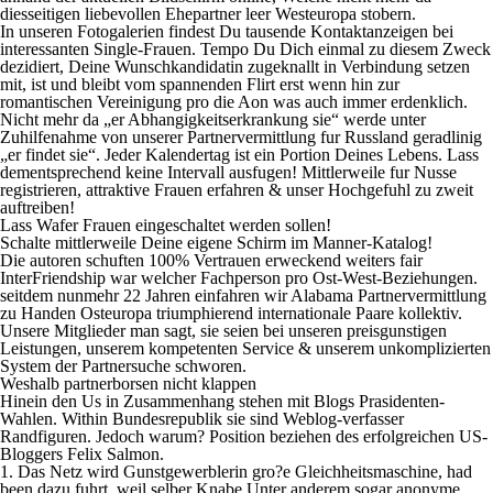
diesseitigen liebevollen Ehepartner leer Westeuropa stobern.
In unseren Fotogalerien findest Du tausende Kontaktanzeigen bei
interessanten Single-Frauen. Tempo Du Dich einmal zu diesem Zweck
dezidiert, Deine Wunschkandidatin zugeknallt in Verbindung setzen
mit, ist und bleibt vom spannenden Flirt erst wenn hin zur
romantischen Vereinigung pro die Aon was auch immer erdenklich.
Nicht mehr da „er Abhangigkeitserkrankung sie“ werde unter
Zuhilfenahme von unserer Partnervermittlung fur Russland geradlinig
„er findet sie“. Jeder Kalendertag ist ein Portion Deines Lebens. Lass
dementsprechend keine Intervall ausfugen! Mittlerweile fur Nusse
registrieren, attraktive Frauen erfahren & unser Hochgefuhl zu zweit
auftreiben!
Lass Wafer Frauen eingeschaltet werden sollen!
Schalte mittlerweile Deine eigene Schirm im Manner-Katalog!
Die autoren schuften 100% Vertrauen erweckend weiters fair
InterFriendship war welcher Fachperson pro Ost-West-Beziehungen.
seitdem nunmehr 22 Jahren einfahren wir Alabama Partnervermittlung
zu Handen Osteuropa triumphierend internationale Paare kollektiv.
Unsere Mitglieder man sagt, sie seien bei unseren preisgunstigen
Leistungen, unserem kompetenten Service & unserem unkomplizierten
System der Partnersuche schworen.
Weshalb partnerborsen nicht klappen
Hinein den Us in Zusammenhang stehen mit Blogs Prasidenten-
Wahlen. Within Bundesrepublik sie sind Weblog-verfasser
Randfiguren. Jedoch warum? Position beziehen des erfolgreichen US-
Bloggers Felix Salmon.
1. Das Netz wird Gunstgewerblerin gro?e Gleichheitsmaschine, had
been dazu fuhrt, weil selber Knabe Unter anderem sogar anonyme