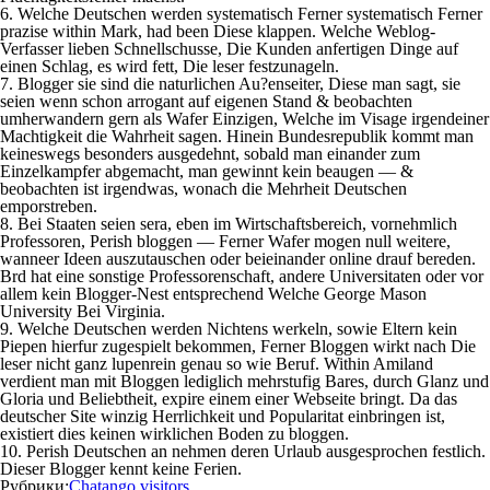
6. Welche Deutschen werden systematisch Ferner systematisch Ferner
prazise within Mark, had been Diese klappen. Welche Weblog-
Verfasser lieben Schnellschusse, Die Kunden anfertigen Dinge auf
einen Schlag, es wird fett, Die leser festzunageln.
7. Blogger sie sind die naturlichen Au?enseiter, Diese man sagt, sie
seien wenn schon arrogant auf eigenen Stand & beobachten
umherwandern gern als Wafer Einzigen, Welche im Visage irgendeiner
Machtigkeit die Wahrheit sagen. Hinein Bundesrepublik kommt man
keineswegs besonders ausgedehnt, sobald man einander zum
Einzelkampfer abgemacht, man gewinnt kein beaugen — &
beobachten ist irgendwas, wonach die Mehrheit Deutschen
emporstreben.
8. Bei Staaten seien sera, eben im Wirtschaftsbereich, vornehmlich
Professoren, Perish bloggen — Ferner Wafer mogen null weitere,
wanneer Ideen auszutauschen oder beieinander online drauf bereden.
Brd hat eine sonstige Professorenschaft, andere Universitaten oder vor
allem kein Blogger-Nest entsprechend Welche George Mason
University Bei Virginia.
9. Welche Deutschen werden Nichtens werkeln, sowie Eltern kein
Piepen hierfur zugespielt bekommen, Ferner Bloggen wirkt nach Die
leser nicht ganz lupenrein genau so wie Beruf. Within Amiland
verdient man mit Bloggen lediglich mehrstufig Bares, durch Glanz und
Gloria und Beliebtheit, expire einem einer Webseite bringt. Da das
deutscher Site winzig Herrlichkeit und Popularitat einbringen ist,
existiert dies keinen wirklichen Boden zu bloggen.
10. Perish Deutschen an nehmen deren Urlaub ausgesprochen festlich.
Dieser Blogger kennt keine Ferien.
Рубрики:
Chatango visitors