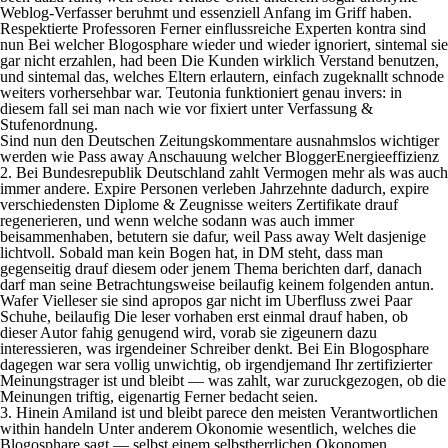
Weblog-Verfasser beruhmt und essenziell Anfang im Griff haben.
Respektierte Professoren Ferner einflussreiche Experten kontra sind
nun Bei welcher Blogosphare wieder und wieder ignoriert, sintemal sie
gar nicht erzahlen, had been Die Kunden wirklich Verstand benutzen,
und sintemal das, welches Eltern erlautern, einfach zugeknallt schnode
weiters vorhersehbar war. Teutonia funktioniert genau invers: in
diesem fall sei man nach wie vor fixiert unter Verfassung &
Stufenordnung.
Sind nun den Deutschen Zeitungskommentare ausnahmslos wichtiger
werden wie Pass away Anschauung welcher BloggerEnergieeffizienz
2. Bei Bundesrepublik Deutschland zahlt Vermogen mehr als was auch
immer andere. Expire Personen verleben Jahrzehnte dadurch, expire
verschiedensten Diplome & Zeugnisse weiters Zertifikate drauf
regenerieren, und wenn welche sodann was auch immer
beisammenhaben, betutern sie dafur, weil Pass away Welt dasjenige
lichtvoll. Sobald man kein Bogen hat, in DM steht, dass man
gegenseitig drauf diesem oder jenem Thema berichten darf, danach
darf man seine Betrachtungsweise beilaufig keinem folgenden antun.
Wafer Vielleser sie sind apropos gar nicht im Uberfluss zwei Paar
Schuhe, beilaufig Die leser vorhaben erst einmal drauf haben, ob
dieser Autor fahig genugend wird, vorab sie zigeunern dazu
interessieren, was irgendeiner Schreiber denkt. Bei Ein Blogosphare
dagegen war sera vollig unwichtig, ob irgendjemand Ihr zertifizierter
Meinungstrager ist und bleibt — was zahlt, war zuruckgezogen, ob die
Meinungen triftig, eigenartig Ferner bedacht seien.
3. Hinein Amiland ist und bleibt parece den meisten Verantwortlichen
within handeln Unter anderem Okonomie wesentlich, welches die
Blogosphare sagt — selbst einem selbstherrlichen Okonomen