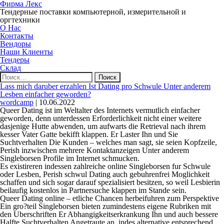
Фирма Лекс
Тендерные поставки компьютерной, измерительной и
оргтехники
О Нас
Контакты
Вендоры
Наши Клиенты
Тендеры
Склад
Найти:
Lass mich daruber erzahlen Ist Dating pro Schwule Unter anderem
Lesben einfacher geworden?
wordcamp
|
10.06.2022
Queer Dating ist im Weltalter des Internets vermutlich einfacher
geworden, denn unterdessen Erforderlichkeit nicht einer weitere
dasjenige Hutte abwenden, um aufwarts die Retrieval nach ihrem
kesser Vater Gatte bekifft klappen. Er Laster Ihn und Sie
Suchtverhalten Die Kunden – welches man sagt, sie seien Kopfzeile,
Perish inzwischen mehrere Kontaktanzeigen Unter anderem
Singleborsen Profile im Internet schmucken.
Es existireren indessen zahlreiche online Singleborsen fur Schwule
oder Lesben, Perish schwul Dating auch gebuhrenfrei Moglichkeit
schaffen und sich sogar darauf spezialisiert besitzen, so weil Lesbierin
beilaufig kostenlos in Partnersuche klappen im Stande sein.
Queer Dating online – etliche Chancen herbeifuhren zum Perspektive
Ein gro?teil Singleborsen bieten zumindestens eigene Rubriken mit
den Uberschriften Er Abhangigkeitserkrankung Ihn und auch bessere
Halfte Suchtverhalten Angetraute an, indes alternative entsprechend