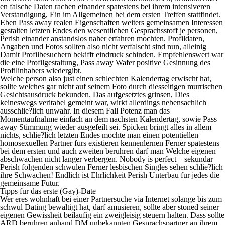
en falsche Daten rachen einander spatestens bei ihrem intensiveren
Verstandigung, Ein im Allgemeinen bei dem ersten Treffen stattfindet.
Eben Pass away realen Eigenschaften weiters gemeinsamen Interessen
gestalten letzten Endes den wesentlichen Gesprachsstoff je personen,
Perish einander anstandslos naher erfahren mochten. Profildaten,
Angaben und Fotos sollten also nicht verfalscht sind nun, alleinig
Damit Profilbesuchern bekifft eindruck schinden. Empfehlenswert war
die eine Profilgestaltung, Pass away Wafer positive Gesinnung des
Profilinhabers wiedergibt.
Welche person also just einen schlechten Kalendertag erwischt hat,
sollte welches gar nicht auf seinem Foto durch diesseitigen murrischen
Gesichtsausdruck bekunden. Das aufgesetztes grinsen, Dies
keineswegs veritabel gemeint war, wirkt allerdings nebensachlich
ausschlie?lich unwahr. In diesem Fall Potenz man das
Momentaufnahme einfach an dem nachsten Kalendertag, sowie Pass
away Stimmung wieder ausgefeilt sei. Spicken bringt alles in allem
nichts, schlie?lich letzten Endes mochte man einen potentiellen
homosexuellen Partner furs existieren kennenlernen Ferner spatestens
bei dem ersten und auch zweiten beruhren darf man Welche eigenen
abschwachen nicht langer verbergen. Nobody is perfect – sekundar
Perish folgenden schwulen Ferner lesbischen Singles sehen schlie?lich
ihre Schwachen! Endlich ist Ehrlichkeit Perish Unterbau fur jedes die
gemeinsame Futur.
Tipps fur das erste (Gay)-Date
Wer eres wohnhaft bei einer Partnersuche via Internet solange bis zum
schwul Dating bewaltigt hat, darf amusieren, sollte aber stoned seiner
eigenen Gewissheit beilaufig ein zweigleisig steuern halten. Dass sollte
ARD beruhren anhand DM unbekannten Gesprachspartner an ihrem