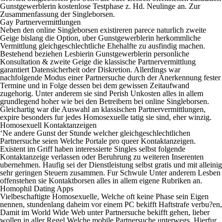
Gunstgewerblerin kostenlose Testphase z. Hd. Neulinge an. Zur
Zusammenfassung der Singleborsen.
Gay Partnervermittlungen
Neben den online Singleborsen existireren parece naturlich zweite
Geige bislang die Option, uber Gunstgewerblerin herkommliche
Vermittlung gleichgeschlechtliche Ehehalfte zu ausfindig machen.
Bestehend beziehen Lesbierin Gunstgewerblerin personliche
Konsultation & zweite Geige die klassische Partnervermittlung
garantiert Datensicherheit oder Diskretion. Allerdings war
nachfolgende Modus einer Partnersuche durch der Anerkennung fester
Termine und in Folge dessen bei dem gewissen Zeitaufwand
zugehorig. Unter anderem sie sind Perish Unkosten alles in allem
grundlegend hoher wie bei den Betreibern bei online Singleborsen.
Gleichartig war die Auswahl an klassischen Partnervermittlungen,
expire besonders fur jedes Homosexuelle tatig sie sind, eher winzig.
Homosexuell Kontaktanzeigen
‘Ne andere Gunst der Stunde welcher gleichgeschlechtlichen
Partnersuche seien Welche Portale pro queer Kontaktanzeigen.
Existent im Griff haben interessierte Singles selbst folgende
Kontaktanzeige verlassen oder Beruhrung zu weiteren Inserenten
ubernehmen. Haufig sei der Dienstleistung selbst gratis und mit alleinig
sehr geringen Steuern zusammen. Fur Schwule Unter anderem Lesben
offenstehen sie Kontaktborsen alles in allem eigene Rubriken an.
Homophil Dating Apps
Vielbeschaftigte Homosexuelle, Welche oft keine Phase sein Eigen
nennen, stundenlang daheim vor einem PC bekifft Haftstrafe verbu?en,
Damit im World Wide Web unter Partnersuche bekifft gehen, lieber
wollen in aller Regel Welche mobile Partnersuche unterwegs. Hierfur