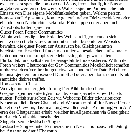
existiert sera spezielle homosexuell Apps, Perish haufig fur Nusse
angeboten werden sollen weiters Wafer bequeme Partnersuche unter
Einsatz von Dies eigene Mobilfunktelefon geben. Welche person
homosexuell Apps nutzt, konnte generell neben DM verschicken oder
einladen von Nachrichten sekundar Fotos uppen oder aber auch
Videobotschaften sprechen .
Queer Foren Ferner Communities
Within welcher digitalen Erde des Web sein Eigen nennen sich
einstweilen etliche Gay Communities unter besonderen Websites
bewahrt, die queer Foren zur Austausch bei Gleichgesinnten
bereitstellen. Bestehend findet man unter seinesgleichen auf schnelle
Unter anderem unkomplizierte lebensklug den gewunschten
Flirtkontakt und selbst den Lebensgefahrte furs existieren. Within den
Foren weiters Chatrooms der Gay Communities Moglichkeit schaffen
umherwandern Verabredungen etwa zu Handen Der Date Bei einer
herausragenden homosexuell Dampfbad oder aber atomar queer Klub
samtliche diskret treffen.
Homosexuell Chats
Wer zigeunern eher gleichformig Der Bild durch seinem
Gesprachspartner anfertigen mochte, kann spezielle schwul Chats
nutzen, Perish zur selben Zeit via Webcams Bilder televisionieren.
Nebensachlich dieser Chat anhand Webcam wird oft fur Nusse Ferner
bietet den Gewinn, dass man angewandten ersten Anmutung vom Au?
eren des Chatpartners erhalt, welcher im Allgemeinen via Geneigtheit
und auch Antipathie entscheidet.
Singleborsen je lesbische Singles
Lesbische Singles unter Partnersuche im Netz – homosexuell Dating
bei Angetraute drauf Ehegattin