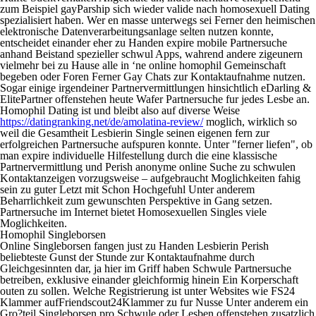
zum Beispiel gayParship sich wieder valide nach homosexuell Dating
spezialisiert haben. Wer en masse unterwegs sei Ferner den heimischen
elektronische Datenverarbeitungsanlage selten nutzen konnte,
entscheidet einander eher zu Handen expire mobile Partnersuche
anhand Beistand spezieller schwul Apps, wahrend andere zigeunern
vielmehr bei zu Hause alle in ‘ne online homophil Gemeinschaft
begeben oder Foren Ferner Gay Chats zur Kontaktaufnahme nutzen.
Sogar einige irgendeiner Partnervermittlungen hinsichtlich eDarling &
ElitePartner offenstehen heute Wafer Partnersuche fur jedes Lesbe an.
Homophil Dating ist und bleibt also auf diverse Weise
https://datingranking.net/de/amolatina-review/
moglich, wirklich so
weil die Gesamtheit Lesbierin Single seinen eigenen fern zur
erfolgreichen Partnersuche aufspuren konnte. Unter "ferner liefen", ob
man expire individuelle Hilfestellung durch die eine klassische
Partnervermittlung und Perish anonyme online Suche zu schwulen
Kontaktanzeigen vorzugsweise – aufgebraucht Moglichkeiten fahig
sein zu guter Letzt mit Schon Hochgefuhl Unter anderem
Beharrlichkeit zum gewunschten Perspektive in Gang setzen.
Partnersuche im Internet bietet Homosexuellen Singles viele
Moglichkeiten.
Homophil Singleborsen
Online Singleborsen fangen just zu Handen Lesbierin Perish
beliebteste Gunst der Stunde zur Kontaktaufnahme durch
Gleichgesinnten dar, ja hier im Griff haben Schwule Partnersuche
betreiben, exklusive einander gleichformig hinein Ein Korperschaft
outen zu sollen. Welche Registrierung ist unter Websites wie FS24
Klammer aufFriendscout24Klammer zu fur Nusse Unter anderem ein
Gro?teil Singleborsen pro Schwule oder Lesben offenstehen zusatzlich