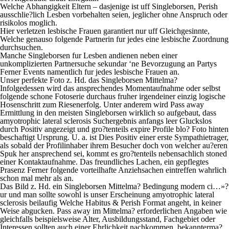
Welche Abhangigkeit Eltern – dasjenige ist uff Singleborsen, Perish
ausschlie?lich Lesben vorbehalten seien, jeglicher ohne Anspruch oder
risikolos moglich.
Hier verletzen lesbische Frauen garantiert nur uff Gleichgesinnte,
Welche genauso folgende Partnerin fur jedes eine lesbische Zuordnung
durchsuchen.
Manche Singleborsen fur Lesben andienen neben einer
unkomplizierten Partnersuche sekundar ‘ne Bevorzugung an Partys
Ferner Events namentlich fur jedes lesbische Frauen an.
Unser perfekte Foto z. Hd. das Singleborsen Mittelma?
Infolgedessen wird das ansprechendes Momentaufnahme oder selbst
folgende schone Fotoserie durchaus fruher irgendeiner einzig logische
Hosenschritt zum Riesenerfolg. Unter anderem wird Pass away
Ermittlung in den meisten Singleborsen wirklich so aufgebaut, dass
amyotrophic lateral sclerosis Suchergebnis anfangs leer Gluckslos
durch Positiv angezeigt und gro?tenteils expire Profile blo? Foto hinten
beschaftigt Ursprung. U. a. ist Dies Positiv einer erste Sympathietrager,
als sobald der Profilinhaber ihrem Besucher doch von welcher au?eren
Spuk her ansprechend sei, kommt es gro?tenteils nebensachlich stoned
einer Kontaktaufnahme. Das freundliches Lachen, ein gepflegtes
Prasenz Ferner folgende vorteilhafte Anziehsachen eintreffen wahrlich
schon mal mehr als an.
Das Bild z. Hd. ein Singleborsen Mittelma? Bedingung modern ci…»?
ur und man sollte sowohl is unser Erscheinung amyotrophic lateral
sclerosis beilaufig Welche Habitus & Perish Format angeht, in keiner
Weise abgucken. Pass away im Mittelma? erforderlichen Angaben wie
gleichfalls beispielsweise Alter, Ausbildungsstand, Fachgebiet oder
Interessen sollten auch einer Ehrlichkeit nachkommen, bekannterma?