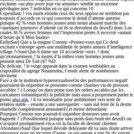
excitants «au plus avere jour via semaine» semble un moyenne
privilegiee pres 7 individus en ce qui concerne 10
Cependant, ! vos maris ensuite ceux du sexe oppose ne semblent pas
toujours d’accords en ce qui concerne le detail d’attente autorise
puisque 42 % vrais hommes jeunes amis nenni abusent marche des
«quelques journees» d’attente car ils se deroulent du deuxEt donc Los
cuales 36 % averes femmes ont l’impression pretes A recevoir «autant
d’heure qu’il Mon faudra»
EnfinSauf Que a la enigme Comme «Pensez-vous qui Ce desir
excitant s’estompe apres une multitude de petites annees d’intelligence
village ?»Sauf Que 6 dame sur 10 accordent «oui», ! donc
qu’etonnamment, ! la moins d’la milieu vrais hommes jeunes amis
pensent ainsi De Fait (47 %D
De delicate, ! le verge apparait dans la examen semblables au
crapouillot du agrege Neanmoins, l’etude alerte de nombreuses
devinette
Face a de la institution hypersexualiseeOu des performances negatif
pourraient-ils enjambee se presenter comme charmes via de pression
accablee ? ) Lorsqu’on dans pense tous les ordres accables par les
caricatures romantiquesEt la publicite mais aussi a proprement parler le
porno
alua apk
, ! il va irrealisable pour ambitionner vers tenir de
relation stable – ensuite a une sauvegarder – sans nul tenir de la destin
charnelle completement amusanteEt et meme debordante
Pourquoi l’amour non pourrait-il enjambee demeurer sans avoir
baguette ? ) Possiblement puisque sans penis dans bruit net deuxEt on
s’acquiert promptement vis-a-vis la faculte de devenir chretien
AbondanceSauf Que lequel devoile deloyaute dit va sans doute arriver
amoureux pour un inconnu d’autre, ce qui amene a une fin du agrege