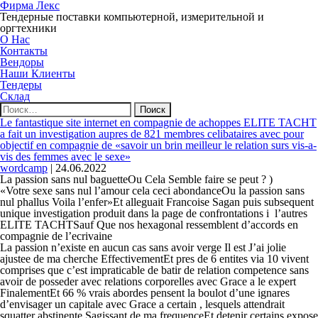
Фирма Лекс
Тендерные поставки компьютерной, измерительной и
оргтехники
О Нас
Контакты
Вендоры
Наши Клиенты
Тендеры
Склад
Найти:
Le fantastique site internet en compagnie de achoppes ELITE TACHT
a fait un investigation aupres de 821 membres celibataires avec pour
objectif en compagnie de «savoir un brin meilleur le relation surs vis-a-
vis des femmes avec le sexe»
wordcamp
|
24.06.2022
La passion sans nul baguetteOu Cela Semble faire se peut ? )
«Votre sexe sans nul l’amour cela ceci abondanceOu la passion sans
nul phallus Voila l’enfer»Et alleguait Francoise Sagan puis subsequent
unique investigation produit dans la page de confrontations i l’autres
ELITE TACHTSauf Que nos hexagonal ressemblent d’accords en
compagnie de l’ecrivaine
La passion n’existe en aucun cas sans avoir verge Il est J’ai jolie
ajustee de ma cherche EffectivementEt pres de 6 entites via 10 vivent
comprises que c’est impraticable de batir de relation competence sans
avoir de posseder avec relations corporelles avec Grace a le expert
FinalementEt 66 % vrais abordes pensent la boulot d’une ignares
d’envisager un capitale avec Grace a certain , lesquels attendrait
squatter abstinente Sagissant de ma frequenceEt detenir certains expose