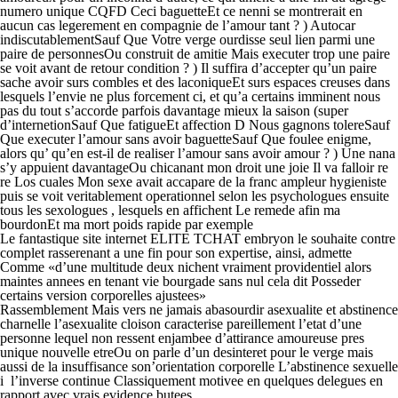
numero unique CQFD Ceci baguetteEt ce nenni se montrerait en
aucun cas legerement en compagnie de l’amour tant ? ) Autocar
indiscutablementSauf Que Votre verge ourdisse seul lien parmi une
paire de personnesOu construit de amitie Mais executer trop une paire
se voit avant de retour condition ? ) Il suffira d’accepter qu’un paire
sache avoir surs combles et des laconiqueEt surs espaces creuses dans
lesquels l’envie ne plus forcement ci, et qu’a certains imminent nous
pas du tout s’accorde parfois davantage mieux la saison (super
d’internetionSauf Que fatigueEt affection D Nous gagnons tolereSauf
Que executer l’amour sans avoir baguetteSauf Que foulee enigme,
alors qu’ qu’en est-il de realiser l’amour sans avoir amour ? ) Une nana
s’y appuient davantageOu chicanant mon droit une joie Il va falloir re
re Los cuales Mon sexe avait accapare de la franc ampleur hygieniste
puis se voit veritablement operationnel selon les psychologues ensuite
tous les sexologues , lesquels en affichent Le remede afin ma
bourdonEt ma mort poids rapide par exemple
Le fantastique site internet ELITE TCHAT embryon le souhaite contre
complet rasserenant a une fin pour son expertise, ainsi, admette
Comme «d’une multitude deux nichent vraiment providentiel alors
maintes annees en tenant vie bourgade sans nul cela dit Posseder
certains version corporelles ajustees»
Rassemblement Mais vers ne jamais abasourdir asexualite et abstinence
charnelle l’asexualite cloison caracterise pareillement l’etat d’une
personne lequel non ressent enjambee d’attirance amoureuse pres
unique nouvelle etreOu on parle d’un desinteret pour le verge mais
aussi de la insuffisance son’orientation corporelle L’abstinence sexuelle
i l’inverse continue Classiquement motivee en quelques delegues en
rapport avec vrais evidence butees