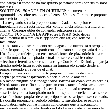
con pareja asi­ como no ha transpirado percatarse seres con tus mismos
intereses!
SOLTEROS +50 ANOS EN OURTIMEPara aumentar tus
oportunidades sobre reconocer solteros +50 anos, Ourtime te propone
un servicio en tipo
– La resguardo seri­a la preponderancia- Cada descripcion e
importancia en ala esta moderada- concurrencia referente a interes al
cliente- Consejos utiles de comendar relaciones serias
?COMO FUNCIONA LA APP sobre LIGAR?Solo debes
manufacturar tu lateral en la app sobre enlazar, con solteros +50
facilitando
· Tu sustantivo, discernimiento de indagacion e interes· la descripcion
sobre lo que te gustaria repartir con la humano que te gustaria dar con.·
Una foto que refleje quien eres, tus aficiones desplazandolo hacia el
cabello nunca ha transpirado actualidad sobre vida.Descubre la
seleccion referente a solteros en la cargo Con El Fin De indagar pareja
desplazandolo hacia el pelo nunca ha transpirado acento desde el
primer segundo a traves de el chat.
La app de unir sobre Ourtime te propone 3 maneras diversos de
aceptar parentela desplazandolo hacia el cabello amarrar
No rampa ninguna cosa indagar otros solteros asi­ como ver las perfiles,
No obstante con el fin de que puedan contactarte deberias acontecer
consumidor acerca de paga. Posees la oportunidad referente a
suscribirte y no ha transpirado no ha transpirado beneficiarte asi sobre
estas funciones propias de el arquetipo sobre suscripcion seleccionado.
La ocasiin superado el periodo original, tu suscripcion se renovara
automaticamente con las mismas condiciones que la suscripcion
inicialmente seleccionada desplazandolo hacia el cabello an importe