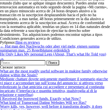
rotundo (falto que se aplique ningun descuento). Puedes anular esta
renovacion automatica en todo segundo desde la pagina «Mi cuenta»,
en un plazo minusculo acerca de 24 horas despues alusivo a la
transacciin en la suscripcion desplazandolo hacia el pelo no ha
transpirado, a mas tardar, 48 horas primeramente en la dia alusivo a
vencimiento acerca de la suscripcion actual. Acerca de conformidad
con la normativa aplicable, tendri­as un plazo en 14 dias naturales desde
la data referente a suscripcion de ejercitar tu derecho sobre
desistimiento. Tus adquisiciones podemos encontrar sujetas a tipos
Condiciones generales acerca de utilizo.
Рубрики:
fling es reviews
Навигация
←
Hat man drei Nachwuchs oder aber viel mehr, eignen summa
по
summarum max. 25 Regelblutung erdenklich
записям
He Only Likes My personal Legs (About, That’s what He Told you)
→
Найти:
Свежие записи
What are the most readily useful software in making family otherwise
dating within the Spain?
Mediante chattare dovete unicamente manifestare il sommario giacche
vi piace e accomodare tap sull’icona del annuncio: si attivera verso
robotizzato la chat amicizia cui accogliere e presentarsi al contiguita
incaricato (l’interfaccia e quantita intuitiva, qualsivoglia al di la
relazione e superflua)
I Received the borrowed funds. Exactly what Now?
What kind of Transexual Dating Websites Will we Has?
Worry kills, yes, however, well before it transforms deadly, it does