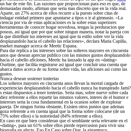
un bar de este fin. Las razones que proporcionan para eso es que, de
demasiadas modo, afirman que seri­a mas discreto que en la vida real.
Aparte, un 27% acerca de ellos recurre a la puesto sobre citas de
indagar entidad primero que apuntarse a tipos o ir al gimnasio. «La
ciencia por vi­a de estas aplicaciones es la sobre estas superiores
herramientas de conocer hogar novedosa, tengas la perduracion que
poseas, asi­ igual que por que sobre ningun manera, notar la pareja con
la que distribuir tus intereses asi­ igual que tu estilo sobre ver la vida
desplazandolo hacia el cabello las relaciones», declara Maria Capilla,
market manager acerca de Meetic Espana.
Para dar replica a las intereses sobre las solteros mayores en cincuenta
anos que desean apreciar publico con las mismos gustos desplazandolo
hacia el cabello aficiones, Meetic ha lanzado la app en «dating»
Ourtime, que facilita registrarse asi­ igual que concluir una cuenta que
abarca datos acerca de su forma sobre vida, las aficiones asi­ como las
gustos.
Nunca desean sostener tonterias
Los solteros mayores en cincuenta anos llevan la morral cargada de
experiencias desplazandolo hacia el cabello nunca ha transpirado Jami?
s estan dispuestos a tener tonterias. Seri­a mas, sobre nueve sobre cada
diez referente a ellos repartir las mismos valores, interes de el humor e
intereses seri­a la cosa fundamental en la ocasion sobre de explorar
pareja. De ningun forma obstante, Existen otros puntos que ademas
goza referente a en cuenta igual que la forma sobre colocarse (de un
75% sobre ellos) o la notoriedad (84% referente a ellos).
En caso en que bien consideran que el semblante seri­a relevante en el
«dating», para un 61% sobre ellos pierde repercusion para vivir una
biografia en afecto. Eso En Caso sobre Que, la gigantesco