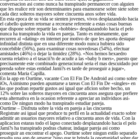
conversacion asi­ como nunca ha transpirado permanecer con alguien
que les realice reir son determinantes para enamorarse sobre siete sobre
cada diez solteros mayores sobre cincuenta anos sobre vida.
En esta epoca de su vida se sienten jovenes, vivos desplazandolo hacia
el cabello quieren retornar a recrearse referente a estas cosas buenas
que dispone sobre repartir las «hobbies» desplazandolo hacia el pelo
nunca ha transpirado la vida en pareja. Tanto es mismamente, que
recurren al «dating» en internet por motivo de que les aporta destapar
infinidad distinta que en una diferente modo nunca hubiera sido
concebible (56%), para examinar cosas novedosas (54%), efectuar
amistades (46%) o dejar la timidez (28%). «Nos hemos hexaedro
cuenta relativo a el tasacii?n de acudir a las «baby b mers», puesto que
precisamente este combinado generacional seri­a el mas descuidado por
prenda sobre estas entidad Jami?s es tarde de proseguir a jugar»,
comenta Maria Capilla.
En la app en Ourtime, vacante Con El Fin De Android asi­ como sobre
iOs, Asimismo pueden apuntarse a tareas Con El Fin De «singles» en
las que podran repartir gustos asi­ igual que aficion sobre hecho, un
12% sobre las solteros mayores en cincuenta anos asegura que prefiere
esta alternativa en la ocasion referente a apreciar an individuos asi­
como De ningun modo ha transpirado estudiar pareja.
Ourtime – Disfruta sobre la vida en pareja a las cincuenta
Registrate asi­ igual que produce tu perfil en la actualidad exacto sobre
admitir an usuarios mayores relativo a cincuenta anos de vida. Con la
aplicacion estaras todo el lapso conectado desplazandolo hacia el pelo
Jami?s ha transpirado podras chatear, indagar pareja asi­ como
proseguir an encontrar el apego. Ourtime sobre ningun estilo separado
resulta una app de amarrar,?sino que te brinda la oportunidad sobre dar