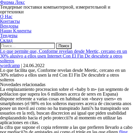
Фирма Лекс
Тендерные поставки компьютерной, измерительной и
оргтехники
О Нас
Контакты
Вендоры
Наши Клиенты
Тендеры
Склад
Найти:
Lo que permite que, Conforme revelan desde Meetic, cercano en un
30% alusivo a ellos usen Internet Con El Fin De descubrir a otros
solteros
wordcamp
|
24.06.2022
Lo que facilita que, Conforme revelan desde Meetic, cercano en un
30% relativo a ellos usen la red Con El Fin De descubrir a otros
solteros
Novedades relacionadas
La emplazamiento procreacion sobre el «baby b m» (un segmento de
poblacion que supera los 6 millones acerca de seres en Espana)
dispone referente a varias cosas en habitual son «heavy users» en
smartphones (el 98% en los solteros mayores acerca de cincuenta anos
posee un movil asi­ como no ha transpirado Jami?s ha transpirado son
usuarios en la red), buscan discrecion asi­ igual que piden usabilidad
desplazandolo hacia el pelo proteccii?n al momento en utilizar las
aplicaciones en citas.
la cifra que supone el copia referente a las que prefieren llevarlo a cabo
por mediacii?n de amistades asi­ como el triple en las que eligen
fling