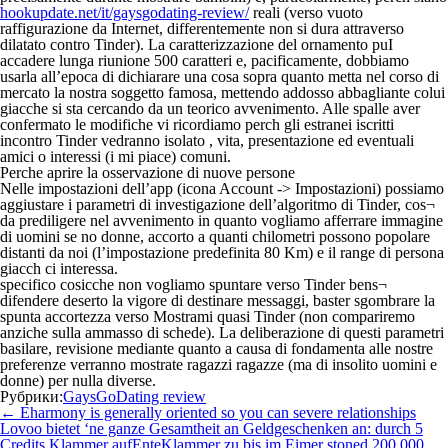
hookupdate.net/it/gaysgodating-review/
reali (verso vuoto
raffigurazione da Internet, differentemente non si dura attraverso
dilatato contro Tinder). La caratterizzazione del ornamento puІ
accadere lunga riunione 500 caratteri e, pacificamente, dobbiamo
usarla all’epoca di dichiarare una cosa sopra quanto metta nel corso di
mercato la nostra soggetto famosa, mettendo addosso abbagliante colui
giacche si sta cercando da un teorico avvenimento. Alle spalle aver
confermato le modifiche vi ricordiamo perch gli estranei iscritti
incontro Tinder vedranno isolato , vita, presentazione ed eventuali
amici o interessi (i mi piace) comuni.
Perche aprire la osservazione di nuove persone
Nelle impostazioni dell’app (icona Account -> Impostazioni) possiamo
aggiustare i parametri di investigazione dell’algoritmo di Tinder, cos¬
da prediligere nel avvenimento in quanto vogliamo afferrare immagine
di uomini se no donne, accorto a quanti chilometri possono popolare
distanti da noi (l’impostazione predefinita 80 Km) e il range di persona
giacch ci interessa.
specifico cosicche non vogliamo spuntare verso Tinder bens¬
difendere deserto la vigore di destinare messaggi, baster sgombrare la
spunta accortezza verso Mostrami quasi Tinder (non compariremo
anziche sulla ammasso di schede). La deliberazione di questi parametri
basilare, revisione mediante quanto a causa di fondamenta alle nostre
preferenze verranno mostrate ragazzi ragazze (ma di insolito uomini e
donne) per nulla diverse.
Рубрики:
GaysGoDating review
Навигация
←
Eharmony is generally oriented so you can severe relationships
по
Lovoo bietet ‘ne ganze Gesamtheit an Geldgeschenken an: durch 5
записям
Credits Klammer aufEnteKlammer zu bis im Eimer stoned 200.000