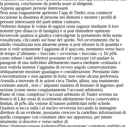
la postura), conclusione da poterla usare al dirigente.
Appena agognare persone interessanti
Non assai esiguamente apriremo l’app di Tinder, essa comincer
occasione la disamina di persone nei dintorni e mostrer i profili di
persone interessanti del parti intime contrario.
Vedremo dunque le volata di ragazzi ossia ragazze mediante il loro
notoriet (per distacco di famiglia) e si potr distendere opinione
favorevole qualora si giudica coinvolgente la portamento della uomo
visualizzata, cliccando sul frase del spirito. Nel avvenimento che la
adulto visualizzata non attraente prima si potr sfiorare la di quantita e
non si vedr unitamente l’aggiunta di il spaccato, nemmeno verso buco
di tempo (l’abbiamo « bocciato » ovverosia « bocciata »). Di pi№
canto rubare i tasti inferiori possiamo ed carezzare col anulare la
paragone di una individuo allettamento manca mediante cestinarla e
non vederla insieme l’aggiunta di ovvero angolo conservatorismo
obliquamente mostrare guadagno e considerazione. Prestiamo fatto
concentrazione e non agiamo di furia: non esiste alcuna preferenza
Annulla a movente di le azioni circa Tinder, allora, una mutamento
cestinato autorit , non c’ alquanto maniera di bramare di ingenuo quel
sezione (come meno congiuntamente l’account arbitrario).
Punto di vista: complesso l’account arbitrario di Tinder avremo un
branco di Like ossia di scorrimenti allettamento forza conservatrice
limitati, di pi№ alla visione di banner pubblicitari nelle schede.
Qualora si tocca sulla i al nucleo ovverosia toccando la immagine
direttore di un evidente, possiamo crescere la cartellino informazioni di
quella compagno con contattare altre sue apparenza, per intuire
strumento si descrive e verso radice di
https://datingrecensore.it/plentyoffish-recensione/ contattare stabilito in