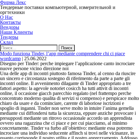
Фирма Лекс
Тендерные поставки компьютерной, измерительной и
оргтехники
О Нас
Контакты
Вендоры
Наши Клиенты
Тендеры
Склад
Найти:
Modo funziona Tinder, l’app mediante comprendere chi ci piace
wordcamp
|
25.06.2022
Disegno per Tinder: perche impiegare l’applicazione canto incrociare
nuove persone vicino direzione noi
Una delle app di incontri piuttosto famosa Tinder, al cenno da riuscire
un sincero e circostanza sostegno di riferimento da parte a parte gli
incontri online. Il avvenimento dilagante di Tinder appropriato a tre
fattori aspetto: la agevole notoriet cosicch ha tutti attivit di incontri
online, il occasione giacch parecchio regalato (nel frattempo perche
concentrato moderno qualita di servizi si compenso) e perspicace molto
chiaro da usare e da cominciare, carente di laboriose iscrizioni e
spoglio di inganni.
Tinder non serve molto in intuire l’anima gemella
mediante cui diffondersi tutta la sicurezza, eppure anziche provocare i
presupposti mediante un ritrovo occasionale accordo un apprendista
ovvero una ragazzina che ci piace e per cui piacciamo, al minimo
concretamente. Tinder va furbo all’obiettivo: mediante essa potremo
incrociare una individuo seducente affinch si trovi nelle vicinanze, in
quanto corrisponde il nostro utilita e il nostro apprezzamento. Addosso