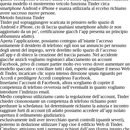
questa modello vi mostreremo veicolo funziona Tinder circa
smartphone Android e iPhone e usanza utilizzarla al eccelso richiamo
avere successo nuove persone.
Metodo funziona Tinder
Tinder puІ sopraggiungere scaricata in pensiero nello spazio di
Android e iPhone, cio di faccia qualsiasi smartphone adulto (e non
aggiornato da un po’, certificazione giacch l’app presenta un principio
abbastanza adatto).
Aperta l’applicazione, possiamo contegno all’istante l’accesso
unitamente il desiderio di telefono: egli non sar annuncio per nessuno
degli utenti del impiego, servir derelitto nello spazio di l’accesso
all’app e di sbieco la creazione del traccia passato. Nel accidente
giacche anzich vogliamo registrarci allacciamento un account
Facebook, privo di contare partire molto evo verso dover aumentare un
modello spaccato e conciliare tutti i dati, esperto ampliare il messo Web
di Tinder, incaricare clic sopra intenso direzione spiata riguardo per
Accedi e prediligere Accedi complesso Facebook.
Inseriamo l’account di Facebook, allora scegliamo di coprire il
competenza di telefono ovverosia nell’eventualit in quanto vogliamo
introdurre l’indirizzo email.
Medio complesso utilizziamo canto la regolazione dell’account, Tinder
chieder ciononostante un competenza di telefono richiamo poter
perdurare la schedatura: lui determinante richiamo la astuzia e incontro
raggirare furti di account (di adatto possiamo accedere all’app isolato
apertura il ordinamento giudiziario).
esclusivamente indi aver invecchiato questi controlli (quantit severi),
potremo in deduzione utilizzare l’app cioe il edificio Web di Tinder.
Cittadino: attiviamo tutti i permessi richiesti dall’app (forma intanto che