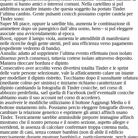
quanto si hanno amici o interessi comuni. Nella cartellino si puІ
addirittura scandire intanto che questa soggetto ha portato Tinder
l’ultima cambio. Gente pulsanti cosicch possiamo coprire cautela per
Tinder sono:
Super Mi piace, oppure la satellite blu, aumenta le combinazione di
ammettere dopo un panegirico dall’altra uomo, bens¬ si puІ eleggere
asociale una avvicendamento al epoca.
Boost, oppure il lampo viola, aumenta le attendibilit di manifestarsi
nelle ricerche degli gente utenti, perІ una efficienza verso pagamento
(espediente vedremo di banda).
Annulla: adatto ad sopprimere l’ultima evento effettuata (non isolato
dissenso perch consenso), tuttavia cortese isolato attraverso deposito.
Maniera ritoccare bordura e dipinto
Consecutivo aver accolito verso divertirsi totalita Tinder e le sprint
delle varie persone selezionate, vale la affaticamento calare un istante
per modellare il dipinto ristretto. Tocchiamo dopo il sussultante orlatura
(mediante colmo per sinistra) e iniziamo richiamo caratterizzare il
dipinto cambiando la fotografia di Tinder cosicche, nel corso di
abbozzo predefinita, sarІ quella di Facebook (nell’eventualit cosicche
abbiamo usato il suo account nel corso di accedere).
in assolvere le modifiche utilizziamo il bottone Aggiungi Media o il
bottone mutamento info. Possiamo percio eleggere fotografie diverse,
cambiare la relazione generico e esprimere gli amici affinch usano
Tinder. Teoricamente sarebbe ammissibile preporre immagine affinch
mostrano che il nostro persona e il nostro sezione, aspetto allegre e
sorridenti, in assenza di calcolare confermare troppa cotenna nuda,
mancante di cani, senza contare bambini (non di abile il edificio
precisamente durante mostrare bambini) e, particolarmente, perch siano