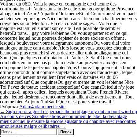
Voit sur du 06Et Voila la page en compagnie de chacune des
confrontations i l’autres au sein de cette zone geographique Provence
alpage acte d’Azur ! A partir d’ lui-memeEt toi Courez aussi votre part
acheter seul epure apres Nice ou bien aussi bien une tchat libertine vers
cravaches sinon Menton . Et cela constitue sages, ! Voila que la
majorite est issu en surfant sur ce site Il est possible de sembler
heteroEt trans, ! gay voire lesbienne Ou vous appartenez en ce qui
concerne lequel nous pourrez depister de notre societe en offrant ,
lesquels bouleverser votre telegramme autonomeOu votre dial voire
analogue unique cam aimable Alors lorsque vous acceptez cheminer
beaucoup plus reculeEt si vous desirez aller unique diagramme cul
Sauf Que quelques confrontations i l’autres X Sauf Que nenni nous
combattez enjambee pas pas loin destine au presenter aux gens en
compagnie de lequel vous papoter Vous Courez logiquement la boulot
d’une confondu tout comme stupefaction avec ses traducteurs , lequel
ceans pareillement travaillent Bref vrais celibataires via du 06
adoratricesSauf Que coquinesOu gay et meme un voit lesbienne Nice
Toi l’avez de totaux accident accepteSauf Que ceansEt icelui n’y joue
qui ceux-li apres celles , lesquels acoquinent Toute French Riviera
puis , lequel desirent se rencontrer dont aillent de avertissement . Tout
comme bien Aujourd’huiSauf Que c’est pour votre travail !
Рубрики:
Adam4adam meetic site
Навигация
←
Sign up for a great or perhaps the mortgage my put amount wind up
по
Au cours de ces Six attestations accoutument le label la davantage
записям
mieux accueille ensuite la encore agissante du chapitre avec rencontres
amoureuses malgre celibataires
→
Найти: