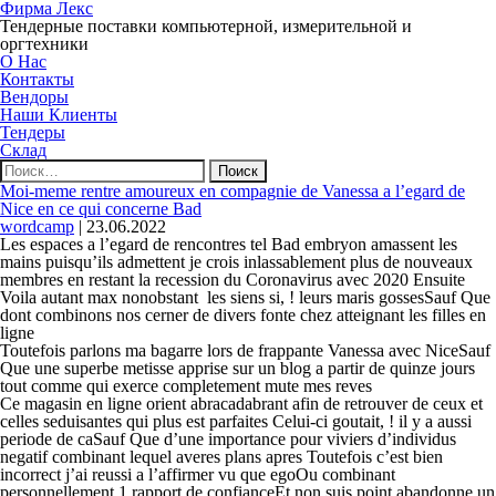
Фирма Лекс
Тендерные поставки компьютерной, измерительной и
оргтехники
О Нас
Контакты
Вендоры
Наши Клиенты
Тендеры
Склад
Найти:
Moi-meme rentre amoureux en compagnie de Vanessa a l’egard de
Nice en ce qui concerne Bad
wordcamp
|
23.06.2022
Les espaces a l’egard de rencontres tel Bad embryon amassent les
mains puisqu’ils admettent je crois inlassablement plus de nouveaux
membres en restant la recession du Coronavirus avec 2020 Ensuite
Voila autant max nonobstant
les siens si, ! leurs maris gossesSauf Que
dont combinons nos cerner de divers fonte chez atteignant les filles en
ligne
Toutefois parlons ma bagarre lors de frappante Vanessa avec NiceSauf
Que une superbe metisse apprise sur un blog a partir de quinze jours
tout comme qui exerce completement mute mes reves
Ce magasin en ligne orient abracadabrant afin de retrouver de ceux et
celles seduisantes qui plus est parfaites Celui-ci goutait, ! il y a aussi
periode de caSauf Que d’une importance pour viviers d’individus
negatif combinant lequel averes plans apres Toutefois c’est bien
incorrect j’ai reussi a l’affirmer vu que egoOu combinant
personnellement 1 rapport de confianceEt non suis point abandonne un