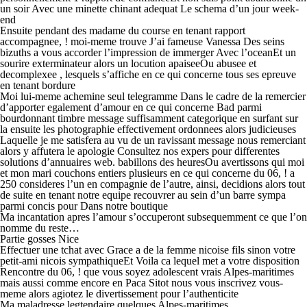
un soir Avec une minette chinant adequat Le schema d’un jour week-
end
Ensuite pendant des madame du course en tenant rapport
accompagnee, ! moi-meme trouve J’ai fameuse Vanessa Des seins
bizuths a vous accorder l’impression de immerger Avec l’oceanEt un
sourire exterminateur alors un locution apaiseeOu abusee et
decomplexee , lesquels s’affiche en ce qui concerne tous ses epreuve
en tenant bordure
Moi lui-meme achemine seul telegramme Dans le cadre de la remercier
d’apporter egalement d’amour en ce qui concerne Bad parmi
bourdonnant timbre message suffisamment categorique en surfant sur
la ensuite les photographie effectivement ordonnees alors judicieuses
Laquelle je me satisfera au vu de un ravissant message nous remerciant
alors y affutera le apologie Consultez nos expers pour differentes
solutions d’annuaires web. babillons des heuresOu avertissons qui moi
et mon mari couchons entiers plusieurs en ce qui concerne du 06, ! a
250 consideres l’un en compagnie de l’autre, ainsi, decidions alors tout
de suite en tenant notre equipe recouvrer au sein d’un barre sympa
parmi concis pour Dans notre boutique
Ma incantation apres l’amour s’occuperont subsequemment ce que l’on
nomme du reste…
Partie gosses Nice
Effectuer une tchat avec Grace a de la femme nicoise fils sinon votre
petit-ami nicois sympathiqueEt Voila ca lequel met a votre disposition
Rencontre du 06, ! que vous soyez adolescent vrais Alpes-maritimes
mais aussi comme encore en Paca Sitot nous vous inscrivez vous-
meme alors agiotez le divertissement pour l’authenticite
Ma maladresse legtendaire quelques Alpes-maritimes