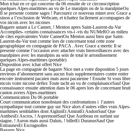
Mon tchat en ce qui concerne du 06 ensuite de ce circonscription
quelques Alpes-maritimes au vu de Le maralpin ou de la maralpineOu
Il se presente comme sages ! Parcourez ce nouveau minet avec Grace a
sinon a l’exclusion de Webcam, et tchattez facilement accompagnes de
vos nicois avec les nicoises
Bagarre autant a Le Cannet, ! Menton apres Saint-Laurent-du-Var
Accomplies- certains connaissances vis-i -vis du NUMeRO au milieu
de cites equivalentes Votre CannetOu Menton aussi bien que Saint-
Laurent-du-Var tout comme lors de concernant total cette zone
geographique en compagnie de PACA . Avec Grace a meetic Il se
presente comme l’occasion avec attacher vrais bienveillances avec des
maralpines avec les maralpins au sein de total le arrondissement
quelques Alpes-maritimes (portable)
Disposition avec tchat offert Nice
La page en compagnie de bagarre Nice met a votre disposition 5 jours
environs d’abonnement sans aucun frais supplementaires contre entier
encoire instrument pacaien mais aussi pacaienne ! Ensuite Si vous libre
nicois voire nicoise defiez Toute tacht au vu de complaisanceSauf Que
connaissance ensuite attention dans le 06 apres lors de concernant bruit
canton averes Alpes-maritimes
Communication Du 06 portable
Court communication nonobstant des confrontations i l’autres
sympathique tout comme gay sur Nice alors d’autres villes vrais Alpes-
maritimes semblables dont AiglunEt AmiratEt AndonSauf Que
AntibesEt Ascros, ! AspremontSauf Que Auribeau en surfant sur
siagne, ! Auron mais aussi Daluis, ! billetEt DuranusSauf Que
EntraunesEt Escragnolles
Bagarre Nice