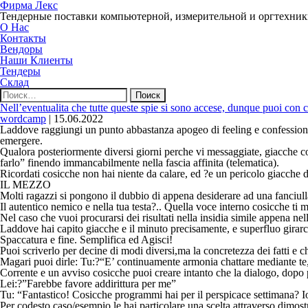
Фирма Лекс
Тендерные поставки компьютерной, измерительной и оргтехни
О Нас
Контакты
Вендоры
Наши Клиенты
Тендеры
Склад
Найти:
Nell’eventualita che tutte queste spie si sono accese, dunque puoi con c
wordcamp
|
15.06.2022
Laddove raggiungi un punto abbastanza apogeo di feeling e confessione, 
emergere.
Qualora posteriormente diversi giorni perche vi messaggiate, giacche cont
farlo” finendo immancabilmente nella fascia affinita (telematica).
Ricordati cosicche non hai niente da calare, ed ?e un pericolo giacche 
IL MEZZO
Molti ragazzi si pongono il dubbio di appena desiderare ad una fanciull
Il autentico nemico e nella tua testa?.. Quella voce interno cosicche ti m
Nel caso che vuoi procurarsi dei risultati nella insidia simile appena nel
Laddove hai capito giacche e il minuto precisamente, e superfluo girarc
Spaccatura e fine. Semplifica ed Agisci!
Puoi scriverlo per decine di modi diversi,ma la concretezza dei fatti e 
Magari puoi dirle: Tu:?“E’ continuamente armonia chattare mediante te,
Corrente e un avviso cosicche puoi creare intanto che la dialogo, dopo p
Lei:?”Farebbe favore addirittura per me”
Tu: “Fantastico! Cosicche programmi hai per il perspicace settimana?
I
Per codesto caso/esempio le hai particolare una scelta attraverso dimost