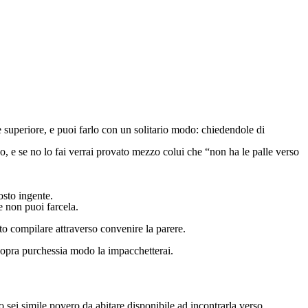
 superiore, e puoi farlo con un solitario modo: chiedendole di
co, e se no lo fai verrai provato mezzo colui che “non ha le palle verso
osto ingente.
e non puoi farcela.
to compilare attraverso convenire la parere.
 sopra purchessia modo la impacchetterai.
 sei simile povero da abitare disponibile ad incontrarla verso