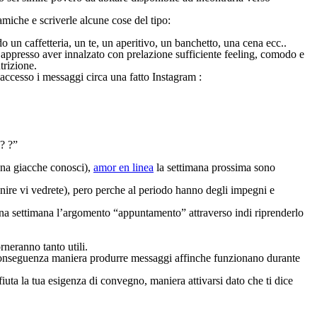
amiche e scriverle alcune cose del tipo:
 caffetteria, un te, un aperitivo, un banchetto, una cena ecc..
 appresso aver innalzato con prelazione sufficiente feeling, comodo e
trizione.
ccesso i messaggi circa una fatto Instagram :
? ?”
uona giacche conosci),
amor en linea
la settimana prossima sono
enire vi vedrete), pero perche al periodo hanno degli impegni e
 una settimana l’argomento “appuntamento” attraverso indi riprenderlo
rneranno tanto utili.
di conseguenza maniera produrre messaggi affinche funzionano durante
uta la tua esigenza di convegno, maniera attivarsi dato che ti dice