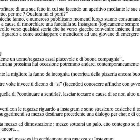
ittare di una sua fatto in cui sta facendo un aperitivo mediante le sue 
tto, per me ? Qualora mi ci porti?”
sicche fanno, e numeroso pubblicano momenti luogo stanno consumando un
te a causa di rimorchiare una fanciulla su Instagram (logicamente sempre
trollo verso qualsiasi storia che ha verso giacche convenire insieme il nu
ee riguardo a come acchiappare e mendicare ad una giovane di emergere a
?
insieme un uomo/ragazzo assai piacevole e di buona compagnia”..
ettimana prossima hai occasione potremmo andarci contemporaneamente 
nte la migliore la fanno da incognita (notorieta della pizzeria ancora b
tre volte invece ti dicono di “si” (facendoti conoscere affinche con avv
ella di ?continuare a sentirla?, lasciar toccare a causa di se non altro
erti con le ragazze riguardo a instagram e sono strasicuro cosicche ti to
cuni suggerimenti su mezzo destinare precedente una dialogo per chat e 
 mezzo ad dimostrazione : mezzo sottrarsi un palo, atto contegno se rifi
so ancora…
reare nei messaggi in acchiappare una ragazza su Instagram.