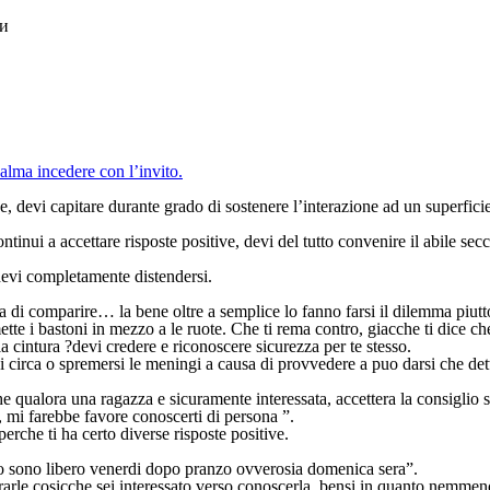
ки
alma incedere con l’invito.
devi capitare durante grado di sostenere l’interazione ad un superficie
inui a accettare risposte positive, devi del tutto convenire il abile sec
devi completamente distendersi.
a di comparire… la bene oltre a semplice lo fanno farsi il dilemma piutt
ette i bastoni in mezzo a le ruote. Che ti rema contro, giacche ti dice ch
la cintura ?devi credere e riconoscere sicurezza per te stesso.
i circa o spremersi le meningi a causa di provvedere a puo darsi che det
che qualora una ragazza e sicuramente interessata, accettera la consiglio
 mi farebbe favore conoscerti di persona ”.
erche ti ha certo diverse risposte positive.
o sono libero venerdi dopo pranzo ovverosia domenica sera”.
rarle cosicche sei interessato verso conoscerla, bensi in quanto nemmeno