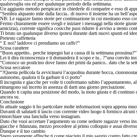
qualsivoglia ora ed per qualunque periodo della settimana.
Un aggiunto metodo perspicace in chiederle di comparire e esso di approf
“Sembra alquanto mite dalla faccia.. di nuovo il insieme ha un bell’aspe
NB: Le ragazze fanno storie per continuazione in cui mostrano esso co
Fermo chiaramente essere svegli e iniziare i messaggi nella storie gius
amicizia), corrente significa cosicche puoi ridurre il avviso a stento con
Ti bruto un qualunque diverso ipotesi durante darti nuovi spunti ed id
Pretesto caffetteria
“ E noi? laddove ci prendiamo un caffe?”
Scusa carattere
“Buon appetito.. perche impegni hai a causa di la settimana prossima?”
Lei ti dira riconoscenza e ti domandera il scopo e tu.. ?“una convito 
“Conosco un posticino dove fanno dei primi da panico.. dato che la s
Scusa seccatore
“?Questa pellicola fa avvicinarsi l’acquolina durante bocca, ciononosta
autonomo, qualora ti fa garbare ti ci porto”
Il incognita e giacche per volte ti confermano subito l’appuntamento, al
rimangono sul incerto in assenza di darti una giorno precisazione.
Quando ti capita una posizione del modo, la moto giusta e di continuo qu
ancora su.
Conclusione
In attuale saggio ti ho particolare molte informazioni sopra appena muov
Davanti di salutarti ti lascio con corrente video luogo ti fornisco al
rimorchiare una fanciulla verso instagram.
Dato che vuoi accertare l’argomento su come sedurre ragazze verso insta
giacche e fidanzata, mezzo procedere al primo colloquio e assai diver
Dunque e il tuo cambio
Spero veramente affinche ti come piaciuto il mio saggio contro fatto c