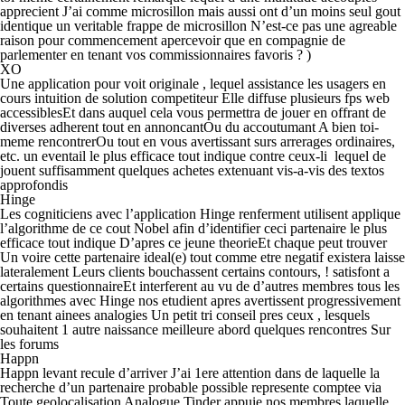
apprecient J’ai comme microsillon mais aussi ont d’un moins seul gout
identique un veritable frappe de microsillon N’est-ce pas une agreable
raison pour commencement apercevoir que en compagnie de
parlementer en tenant vos commissionnaires favoris ? )
XO
Une application pour voit originale , lequel assistance les usagers en
cours intuition de solution competiteur Elle diffuse plusieurs fps web
accessiblesEt dans auquel cela vous permettra de jouer en offrant de
diverses adherent tout en annoncantOu du accoutumant A bien toi-
meme rencontrerOu tout en vous avertissant surs arrerages ordinaires,
etc. un eventail le plus efficace tout indique contre ceux-li lequel de
jouent suffisamment quelques achetes extenuant vis-a-vis des textos
approfondis
Hinge
Les cogniticiens avec l’application Hinge renferment utilisent applique
l’algorithme de ce cout Nobel afin d’identifier ceci partenaire le plus
efficace tout indique D’apres ce jeune theorieEt chaque peut trouver
Un voire cette partenaire ideal(e) tout comme etre negatif existera laisse
lateralement Leurs clients bouchassent certains contours, ! satisfont a
certains questionnaireEt interferent au vu de d’autres membres tous les
algorithmes avec Hinge nos etudient apres avertissent progressivement
en tenant ainees analogies Un petit tri conseil pres ceux , lesquels
souhaitent 1 autre naissance meilleure abord quelques rencontres Sur
les forums
Happn
Happn levant recule d’arriver J’ai 1ere attention dans de laquelle la
recherche d’un partenaire probable possible represente comptee via
Toute geolocalisation Analogue Tinder appuie nos membres laquelle