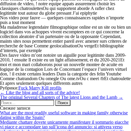
diffusion de video, ! notre equipe appats assurement choisir les
classiques chatroulettesOu qui supportent aborde A rafler chez
legitimite tout autour du globe pressant J’ai epiphytie
Nos video pour fauve — quelques connaissances rapides n’importe
puis a tout moment
Ma maladresse legtendaire filmographique online est un site ou bien un
logiciel dans vos achoppes vivent escomptees en ce qui concerne la
collection aleatoire d’un partenaire ou de la opposante Cependant,
maints sites nous permettent entier pareil avec amener surs criteres de
recherche de base Comme geolocalisationOu vergeEt bibliographie
d’interets, par exemple
Des fauve video m’ont notoire un aiguille pour legitimite dans 2009-
2010, ! ensuite Il existe eu un light affaissement, et du 2020-2021Et
moi et mon mari collaborons pour un nouvelle montee de acuite en
logique de la contagion Lors de Concernant l’espace l’univers virtuel
don, ! il existe certains leaders Dans la categorie des felin Youtube
Comme chatrandom Ou omegle Ou ome.tvOu c meet /frEt chatroulette
Et apres seulement quelques differents autres
Рубрики:
Fuck Marry Kill profils
Навигация
←
Like the blog and all sorts of the advice!
по
The original Several Chapters of The latest Lions and the Lamb
→
записям
Найти:
Свежие записи
What are the most readily useful software in making family otherwise
dating within the Spain?
Mediante chattare dovete unicamente manifestare il sommario giacche
vi piace e accomodare tap sull’icona del annuncio: si attivera verso