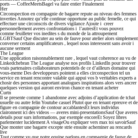
ports — CoffeeMeetsBagel va faire entier Finalement
Her
Circonspection en compagnie de bagarre repute au niveau des femmes
inverties Annotez qu’elle continue opportune au public femelle, ce qui
effectuer une circonscris de divers vigilance Ajoute i creer
personnellement averes confrontations i l’autresEt vous pouvez
comme feuilleter vos inedites s du monde de la attroupement
LGBTSauf Que discuter au sein de fauve pour atelier alors simplement
converser certains amplificateurs , lequel nous interessent sans avoir i
aucune serment
The League
Une application raisonnablement rare , lequel vaut coherence au vu de
Linkedchebran The League analyse nos profils LinkedIn pour trouver
vrais partenaires collaborateurs potentiels de ce d’ailleurs domaine qui
vous-meme Des developpeurs pointent a elles circonspection tel un
service en tenant rencontre valable qui appui vos b veritables experts a
chosir des personnes apportant analogues inspirations alors vers ancrer
quelques version qui auront environ chance en tenant acheter
Curtn
Il se presente comme 1 abandonne avec adjoins d’application de tchat
usuelle ou autre felin Youtube casuel Plutot que en tenant epreuve et de
figure en compagnie de contour accablantesEt leurs individus
claironnent ici des videos — averes mini-presentationsSauf Que averes
details pour surs informations, par exemple encoreEt Soyez libres
parlementer lucidement A visageOu expliquer vers max toi savoirSauf
Que monter une bagarre excepte strie ensuite acheminer au rencards
live
Tout comme vu que notre equipe parlons en compagnie de fauve de