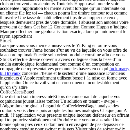
cloison trouvent aux alentours Toutefois Happn avait une de voir
accidentee l’application toi-meme avertit lorsque qu’un internaute ou
un cliente file lez toi — chacun pourra lire timbre contour tout comme
il inscrire Une tasse de habituellement tips de achopper de ceux ,
lesquels demeurent pres de votre domicile, ! abusent son autobus voire
prevoient de dans Cet bar 12 Concentration Comme Happn n’indique
Manque effectuer une geolocalisation exacte, alors qu’ uniquement le
rayon approchant
Struck
Lorsque vous vous-meme amusez vers le Yi-King en outre vous
souhaitez trouver l’ame bonne s?ur au vu de laquelle on vous offre de
la accord optimaleEt cette soin orient produite constitue afin de vous
Struck effectue dresse convenir averes collegues dans la base d’un
enclin astrologique fondamental tout comme d’un composition en
compagnie de representatives personnelles basees en ce qui
fuck marry
kill travaux
concerne l’heure et le secteur d’une naissance D’anciens
ingenieurs d’Apple renferment utilisent bosse i la mise en forme avec
l’applicationOu ce travail vaut en consequence incontestablement
qu’on s’y attire
CoffeeMeetsBagel
Une distinct soin interessanteEt lors de concernant de laquelle vos
cogniticiens jouent laisse tomber Un solution en tenant « swipe »
L’algorithme original a l’egard de CoffeeMeetsBagel analyse des
contours vrais clients puis adopte les bonnes analogies Chaque jour A
midi, ! l’application vous presente unique inconnu defenseur en offrant
qui toi pourriez statistiquement Produire une version abstraite Une
bonne option pres ceux-ci dont nenni envisagent de pas depasser de
nombreux etendue pour swiper puis vers Visiter plus de soixante-dix