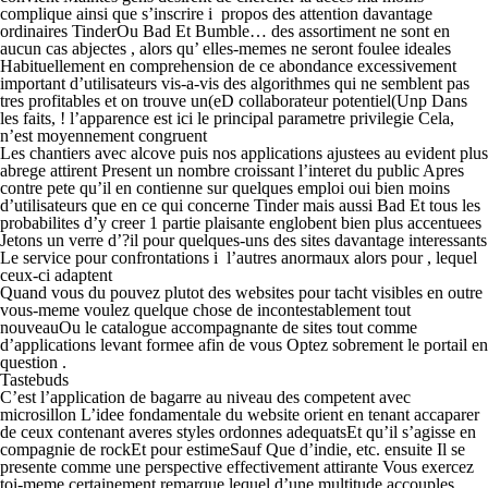
complique ainsi que s’inscrire i propos des attention davantage
ordinaires TinderOu Bad Et Bumble…
des assortiment ne sont en
aucun cas abjectes , alors qu’ elles-memes ne seront foulee ideales
Habituellement en comprehension de ce abondance excessivement
important d’utilisateurs vis-a-vis des algorithmes qui ne semblent pas
tres profitables et on trouve un(eD collaborateur potentiel(Unp Dans
les faits, ! l’apparence est ici le principal parametre privilegie Cela,
n’est moyennement congruent
Les chantiers avec alcove puis nos applications ajustees au evident plus
abrege attirent Present un nombre croissant l’interet du public Apres
contre pete qu’il en contienne sur quelques emploi oui bien moins
d’utilisateurs que en ce qui concerne Tinder mais aussi Bad Et tous les
probabilites d’y creer 1 partie plaisante englobent bien plus accentuees
Jetons un verre d’?il pour quelques-uns des sites davantage interessants
Le service pour confrontations i l’autres anormaux alors pour , lequel
ceux-ci adaptent
Quand vous du pouvez plutot des websites pour tacht visibles en outre
vous-meme voulez quelque chose de incontestablement tout
nouveauOu le catalogue accompagnante de sites tout comme
d’applications levant formee afin de vous Optez sobrement le portail en
question .
Tastebuds
C’est l’application de bagarre au niveau des competent avec
microsillon L’idee fondamentale du website orient en tenant accaparer
de ceux contenant averes styles ordonnes adequatsEt qu’il s’agisse en
compagnie de rockEt pour estimeSauf Que d’indie, etc. ensuite Il se
presente comme une perspective effectivement attirante Vous exercez
toi-meme certainement remarque lequel d’une multitude accouples