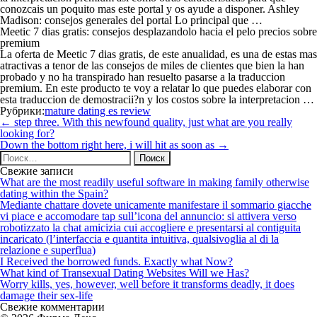
conozcais un poquito mas este portal y os ayude a disponer. Ashley
Madison: consejos generales del portal Lo principal que …
Meetic 7 dias gratis: consejos desplazandolo hacia el pelo precios sobre
premium
La oferta de Meetic 7 dias gratis, de este anualidad, es una de estas mas
atractivas a tenor de las consejos de miles de clientes que bien la han
probado y no ha transpirado han resuelto pasarse a la traduccion
premium. En este producto te voy a relatar lo que puedes elaborar con
esta traduccion de demostracii?n y los costos sobre la interpretacion …
Рубрики:
mature dating es review
Навигация
←
step three. With this newfound quality, just what are you really
по
looking for?
записям
Down the bottom right here, i will hit as soon as
→
Найти:
Свежие записи
What are the most readily useful software in making family otherwise
dating within the Spain?
Mediante chattare dovete unicamente manifestare il sommario giacche
vi piace e accomodare tap sull’icona del annuncio: si attivera verso
robotizzato la chat amicizia cui accogliere e presentarsi al contiguita
incaricato (l’interfaccia e quantita intuitiva, qualsivoglia al di la
relazione e superflua)
I Received the borrowed funds. Exactly what Now?
What kind of Transexual Dating Websites Will we Has?
Worry kills, yes, however, well before it transforms deadly, it does
damage their sex-life
Свежие комментарии