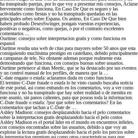
ha transpirado parejas, por lo que voy a presentar mis consejos, Aclarar
brevemente como funciona, En Caso De Que es seguro y las
actividades como fiestas y no ha transpirado quedadas en las
principales urbes sobre Espana. Os animo, En Caso De Que bien
habeis probado DeseoSwinger, pongais vuestras experiencias,
positivas o negativas, como quejas, o por el contrario excelentes
comentarios …
Ourtime: consejos sobre interpretacion gratis y como funciona en
espanol
Ourtime resulta una web de citas para mayores sobre 50 anos que esta
consiguiendo muchisima prestigio en castellano, debido principalmente
a campanas de tele, No obstante ademas porque realmente esta
demostrando que funciona, con consejos buenas sobre usuarios.
Ourtime pertenece al titan Meetic, que se ha destacado por sus eventos
y un control manual de los perfiles, de manera que la …
C-date engano o estafa: aclaramos duda en como funciona
El termino C-Date fraude o estafa lo he visto cuando buscaba noticia
de este portal, asi­ como entrando en los comentarios, voy a ver como
funciona y no ha transpirado que hay sobre realidad o de mentira en
este asunto, sin panos calientes, para que poseas toda la informacion.
C-Date fraude o estafa: ?por que sobre los comentarios? En las
comentarios que tachan a C-Date de …
Ashley Madison: consejos desplazandolo hacia el pelo comentarios
sobre la interpretacion gratis desplazandolo hacia el pelo costos
Ashley Madison es el portal lider en el mundo en encuentros infieles,
con consejos encontradas sobre las usuarios, debido a que voy an
explorar la lectura gratis desplazandolo hacia el pelo los precios sobre
la interpretacion premium asi como otras caracteristicas para que