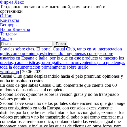
Фирма Лекс
Тендерные поставки компьютерной, измерительной и
оргтехники
О Нас
Контакты
Вендоры
Наши Клиенты
Тендеры
Склад
Найти:
Portales sobre citas. El portal Casual Club, tanto en su interpretacion
gratis como premium, esta teniendo muy buenas consejos sobre
usuarios en Espana e Italia, por lo que en este producto te muestro los
precios, caracteristicas, prerrogativas e inconvenientes para que tengas
toda la documentacion primeramente sobre usarlo.
wordcamp
|
20.06.2022
Casual Club gratis desplazandolo hacia el pelo premium: opiniones y
no ha transpirado costos
En caso de que sabes Casual Club, comentarte que cuenta con 60
millones de usuarios en al completo …
Second Love: opiniones sobre la version gratis y no ha transpirado
valores premium
Second Love seri­a uno de los portales sobre encuentros que gran auge
esta consiguiendo en toda Europa, con consejos excesivamente
distintas por lo que he resuelto tratar la traduccion gratis, examinar los
valores premium y no ha transpirado el trabajo asi­ como expresar mis
comentarios carente narcotico, contando tanto las ventajas igual que
inconvenientes, e inclusive las quejas de clientes en otros foros, para