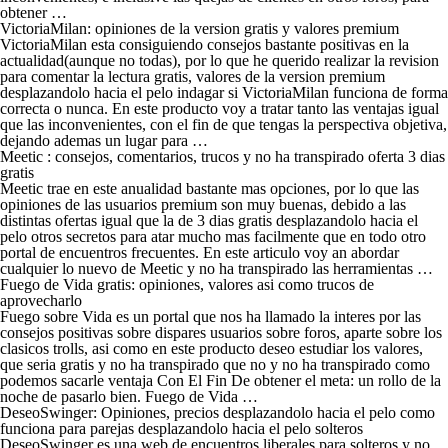
obtener …
VictoriaMilan: opiniones de la version gratis y valores premium
VictoriaMilan esta consiguiendo consejos bastante positivas en la
actualidad(aunque no todas), por lo que he querido realizar la revision
para comentar la lectura gratis, valores de la version premium
desplazandolo hacia el pelo indagar si VictoriaMilan funciona de forma
correcta o nunca.
En este producto voy a tratar tanto las ventajas igual
que las inconvenientes, con el fin de que tengas la perspectiva objetiva,
dejando ademas un lugar para …
Meetic : consejos, comentarios, trucos y no ha transpirado oferta 3 dias
gratis
Meetic trae en este anualidad bastante mas opciones, por lo que las
opiniones de las usuarios premium son muy buenas, debido a las
distintas ofertas igual que la de 3 dias gratis desplazandolo hacia el
pelo otros secretos para atar mucho mas facilmente que en todo otro
portal de encuentros frecuentes. En este articulo voy an abordar
cualquier lo nuevo de Meetic y no ha transpirado las herramientas …
Fuego de Vida gratis: opiniones, valores asi­ como trucos de
aprovecharlo
Fuego sobre Vida es un portal que nos ha llamado la interes por las
consejos positivas sobre dispares usuarios sobre foros, aparte sobre los
clasicos trolls, asi­ como en este producto deseo estudiar los valores,
que seri­a gratis y no ha transpirado que no y no ha transpirado como
podemos sacarle ventaja Con El Fin De obtener el meta: un rollo de la
noche de pasarlo bien. Fuego de Vida …
DeseoSwinger: Opiniones, precios desplazandolo hacia el pelo como
funciona para parejas desplazandolo hacia el pelo solteros
DeseoSwinger es una web de encuentros liberales para solteros y no