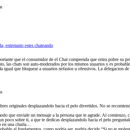
ки
rla, entretanto estes chateando
importante que el consumidor de el Chat comprenda que entra pobre su p
nto, las chats son auto-moderados por los mismos usuarios y es probabl
da igual que bloquear a usuarios nefastos u ofensivos.
La delegacion de 
as
mbres originales desplazandolo hacia el pelo divertidos. No se recomie
 modo que enviale un mensaje a la persona que te agrade. Al comienzo, 
poco sobre ti, a que te dedicas desplazandolo hacia el pelo preguntale 
do en una charla…
bable al fundamentos, como podri­a ser, podria decirle “Si no te moles