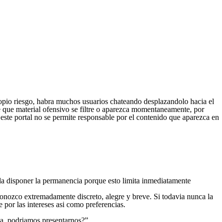
ropio riesgo, habra muchos usuarios chateando desplazandolo hacia el
e que material ofensivo se filtre o aparezca momentaneamente, por
este portal no se permite responsable por el contenido que aparezca en
nda disponer la permanencia porque esto limita inmediatamente
conozco extremadamente discreto, alegre y breve. Si todavia nunca la
por las intereses asi­ como preferencias.
ta, podriamos presentarnos?”.