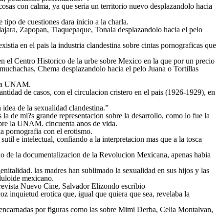
osas con calma, ya que seri­a un territorio nuevo desplazandolo hacia
ipo de cuestiones dara inicio a la charla.
adalajara, Zapopan, Tlaquepaque, Tonala desplazandolo hacia el pelo
stia en el pais la industria clandestina sobre cintas pornograficas que
a en el Centro Historico de la urbe sobre Mexico en la que por un precio
as muchachas, Chema desplazandolo hacia el pelo Juana o Tortillas
e la UNAM.
idad de casos, con el circulacion cristero en el pais (1926-1929), en
 idea de la sexualidad clandestina.”
 la de mi?s grande representacion sobre la desarrollo, como lo fue la
 sobre la UNAM. cincuenta anos de vida.
la pornografia con el erotismo.
util e intelectual, confiando a la interpretacion mas que a la tosca
elo de la documentalizacion de la Revolucion Mexicana, apenas habia
enitalidad. las madres han sublimado la sexualidad en sus hijos y las
eluloide mexicano.
 revista Nuevo Cine, Salvador Elizondo escribio
z inquietud erotica que, igual que quiera que sea, revelaba la
s encarnadas por figuras como las sobre Mimi Derba, Celia Montalvan,