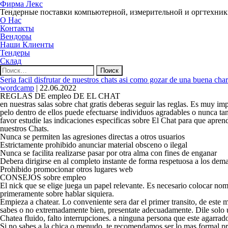
Фирма Лекс
Тендерные поставки компьютерной, измерительной и оргтехни
О Нас
Контакты
Вендоры
Наши Клиенты
Тендеры
Склад
Найти:
Seri­a facil disfrutar de nuestros chats asi­ como gozar de una buena cha
wordcamp
|
22.06.2022
REGLAS DE empleo DE EL CHAT
en nuestras salas sobre chat gratis deberas seguir las reglas. Es muy 
pelo dentro de ellos puede efectuarse individuos agradables o nunca ta
favor estudie las indicaciones especificas sobre El Chat para que apren
nuestros Chats.
Nunca se permiten las agresiones directas a otros usuarios
Estrictamente prohibido anunciar material obsceno o ilegal
Nunca se facilita realizarse pasar por otra alma con fines de enganar
Debera dirigirse en al completo instante de forma respetuosa a los dem
Prohibido promocionar otros lugares web
CONSEJOS sobre empleo
El nick que se elige juega un papel relevante. Es necesario colocar no
primeramente sobre hablar siquiera.
Empieza a chatear. Lo conveniente sera dar el primer transito, de este
sabes o no extremadamente bien, presentate adecuadamente. Dile solo un 
Chatea fluido, falto interrupciones. a ninguna persona que este agarra
Si no sabes a la chica o menudo, te recomendamos ser lo mas formal pro