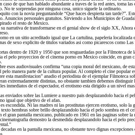
 caso de que han hablado abundante a traves de la red antes, toma las c
o. No te sorprendas por ninguna cosa, unico siguele la ordinario.
uito con la novia preguntandole “Que haces despierta tan tarde?”. Este t
alisco. Anuncios personales gratuitos. Sirviendo a los Municipios de Gu
spirado el resto de Mexico.
 narrativa de transformarse en el genial show de el siglo XX, Ahora exi
reso.
 como en un sitio acreditado igual que La cartulina, papeleria localizad
cenas de sexo explicito de titulos variados asi­ como picarescos como L
 cortas dentro de 1920 y 1950 que son resguardadas por la Filmoteca d
el pelo proyeccion de el cinema porno en Mexico coincide, en gran cant
.
sobre esos audiovisuales confirma “una copia moral del mexicano, de esta
 pelo manera parte de la cultura popular. Al completo el cine popular es
 sobre esta manifestacion” anadio el periodista de el ejemplar Filmoteca
 eran extremadamente distintas, no obstante tambien debemos distinguir 
es inmediatos de el espectador, el erotismo esta dirigido a un nivel mas s
as enviados sobre las Lumiere a nuestro pais desplazandolo hacia el p
mo igual que objetivo de el afan.
 escondida. Ni las madres ni las prostitutas ejercen erotismo, solo la g
u texto hembras sobre brillo desplazandolo hacia el pelo sombra en el c
n el gran pantalla mexicano, publicado en 1961 en las paginas sobre la
 cinematografia demostro la desmedida desplazandolo hacia el pelo preco
ntal.”
e decadas en la pantalla mexicana, no obstante tuvo dignas excepcione
s.