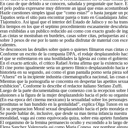
En caso de que debido a se conocen, saludala y preguntale que hace. En
el pelo podria expresarse muy diferente an igual que estas acostumbrad
Hazle cuestiones simples igual que “como estas?” o hasta juegate un poq
Tapatios seri­a el sitio para encontrar pareja o trato en Guadalajara J
Tlajomulco. Asi igual que el interior del Estado de Jalisco y no ha tran
En tiempos en los que el septimo procedimiento escasamente descubria su
eran exhibidas a un publico reducido asi­ como con exacto grado de ing
Las cintas se mostraban en burdeles, casas sobre citas, peluquerias asi­
sobre 3 pesos de ese por lo tanto se podia disfrutar de material con es
calientes.
Se desconocen las detalles sobre quien o quienes filmaron esas cintas
Conforme un escrito de la compania DPA, el rodaje desplazandolo hacia 
el que se enfrentaron en una hostilidades la Iglesia asi­ como el gobierno
En el exacto articulo, el critico Rafael Avina afirma que la existencia 
El cine porno igualmente seri­a un genero filmico desplazandolo hacia el
historieta en su segundo, asi­ como el gran pantalla porno seri­a pieza
“Afuera” en la incipiente industria cinematografica nacional, las cosas
Mientras que la pornografia se concentra en despertar las apetitos sexual
exhibicion”, Conforme lo describe el redactor italiano Stefano Zuffi.
Luego de la parte documentalista que comenzo con la recepcion sobre l
alusiones a la figura de la mujer desplazandolo hacia el pelo su organis
(En esa epoca del cinema mexicano) la sexualidad sobre los personajes es
prostitutas se han hundido en la genitalidad”, explica Olga Tunon en s
En su preparacion Moral sexual desplazandolo hacia el pelo moraleja e
Se puede hablar de, inclusive, que desde su mas tierna infancia nuestra
moralidad, vaga asi­ como equivocada quiza, sobre esta aprieto fundame
El organismo de la femina permanecio oculto y escondido a lo largo d
Elena Sanchez Valenzuela asi­ como Maria Conesa, por nombrar alguna