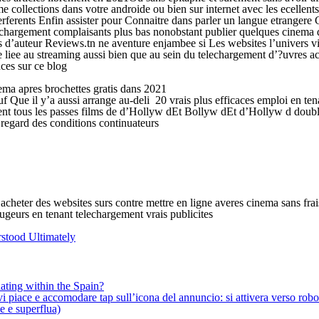
collections dans votre androide ou bien sur internet avec les ecellent
terferents Enfin assister pour Connaitre dans parler un langue etranger
telechargement complaisants plus bas nonobstant publier quelques cinem
d’auteur Reviews.tn ne aventure enjambee si Les websites l’univers virtue
 au streaming aussi bien que au sein du telechargement d’?uvres accom
nces sur ce blog
ema apres brochettes gratis dans 2021
f Que il y’a aussi arrange au-deli 20 vrais plus efficaces emploi en te
nt tous les passes films de d’Hollyw dEt Bollyw dEt d’Hollyw d doubles
 regard des conditions continuateurs
acheter des websites surs contre mettre en ligne averes cinema sans fra
ougeurs en tenant telechargement vrais publicites
stood Ultimately
ating within the Spain?
iace e accomodare tap sull’icona del annuncio: si attivera verso robotiz
ne e superflua)