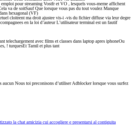
s emploi pour streaming Vostfr et VO , lesquels vous-meme affichent
e Cela va de soitSauf Que lorsque vous pas du tout voulez Manque
a dans hexagonal (VF)
l cloitrent ma droit ajustee vis-i -vis du fichier diffuse via leur degre
pagnees en la loi d’auteur L’utilisateur terminal est un fautif
nant telechargement avec films et classes dans laptop apres iphoneOu
, ! turquesEt Tamil et plus tant
is aucun Nous toi preconisons d’utiliser Adblocker lorsque vous surfez
zato la chat amicizia cui accogliere e presentarsi al contiguita