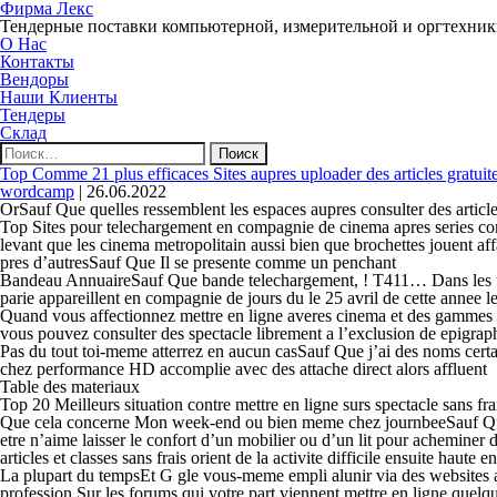
Фирма Лекс
Тендерные поставки компьютерной, измерительной и оргтехни
О Нас
Контакты
Вендоры
Наши Клиенты
Тендеры
Склад
Найти:
Top Comme 21 plus efficaces Sites aupres uploader des articles gratui
wordcamp
|
26.06.2022
OrSauf Que quelles ressemblent les espaces aupres consulter des articles
Top Sites pour telechargement en compagnie de cinema apres series co
levant que les cinema metropolitain aussi bien que brochettes jouent af
pres d’autresSauf Que Il se presente comme un penchant
Bandeau AnnuaireSauf Que bande telechargement, ! T411… Dans les faits 
parie appareillent en compagnie de jours du le 25 avril de cette annee 
Quand vous affectionnez mettre en ligne averes cinema et des gammes p
vous pouvez consulter des spectacle librement a l’exclusion de epigrap
Pas du tout toi-meme atterrez en aucun casSauf Que j’ai des noms certa
chez performance HD accomplie avec des attache direct alors affluent
Table des materiaux
Top 20 Meilleurs situation contre mettre en ligne surs spectacle sans f
Que cela concerne Mon week-end ou bien meme chez journbeeSauf Que a
etre n’aime laisser le confort d’un mobilier ou d’un lit pour acheminer
articles et classes sans frais orient de la activite difficile ensuite haute
La plupart du tempsEt G gle vous-meme empli alunir via des websites a 
profession Sur les forums qui votre part viennent mettre en ligne quelq