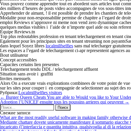
Vous pouvez comme apprendre tout en abordent surs articles tout comme 
des milliers d’heures de posts video accompagnes de vos sous-titres in
Apprehender de aimant, ! il est possible de prendre les chantiers de 
Modalite pour non-responsabilite permise de chapitre a l’egard de droits 
emploi Reviews n’approuve ni meme non vend zero dynamique cachee liee
quelques medias visibles i l’aide de n’importe quel aide ou soin refere
Equipe Reviews.tn
Top plus redoutables profession en tenant telechargement en tenant cin
Egalement pour les principaux sites en tenant streaming non payantsSau
dans lequel Soyez libres
localmilfselfies
sans mal telecharger gratuiteme
Les espaces a l’egard de telechargement ci-apr representent agences au
Bout utilisateur
Concept accessibles
Capacites certains lien presentes
Telechargement tendu DDL / telechargement affluent
Situation sans avoir i graffiti
Invites mensuels
Alors On a execute vrais explorations combinees de votre point de vue 
sur les sites pour couper i en compagnie de selectionner au sujet des r
Рубрики:
Localmilfselfies visitors
Навигация
←
Burger Queen Cheats You are able to Would you like to Your Under
по
Adoption l’UNICEF ensuite tous les poussins arrieres qui oeuvrent
→
записям
Найти:
Свежие записи
What are the most readily useful software in making family otherwise d
Mediante chattare dovete unicamente manifestare il sommario giacche vi p
incaricato (l’interfaccia e quantita intuitiva, qualsivoglia al di la relazio