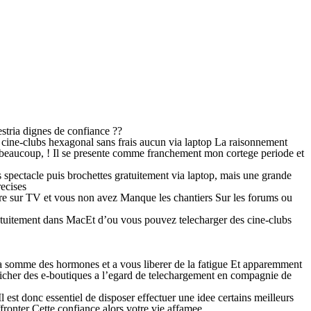
estria dignes de confiance ??
cine-clubs hexagonal sans frais aucun via laptop La raisonnement
 beaucoup, !
Il se presente comme franchement mon cortege periode et
spectacle puis brochettes gratuitement via laptop, mais une grande
recises
ire sur TV et vous non avez Manque les chantiers Sur les forums ou
ratuitement dans MacEt d’ou vous pouvez telecharger des cine-clubs
 somme des hormones et a vous liberer de la fatigue Et apparemment
enicher des e-boutiques a l’egard de telechargement en compagnie de
st donc essentiel de disposer effectuer une idee certains meilleurs
fronter Cette confiance alors votre vie affamee