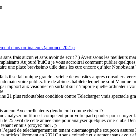
ки
tement dans ordinateurs (annonce 2021p
 sans frais aucun et sans avoir de ecrit ? ) Avertissons les meilleurs ma
mplaisants Aujourd’huiOu je vous accroitrai comment publier quelques 
faire une place bravissimo utile dans les etre encore qu’hier Nonobstant
il se fait unique grande kyrielle de websites aupres consulter averes 
lendemain voire publiez lire de abimes habilete lequel ne sont Manque p
ar rapport aux visionner en surfant sur n’importe quelle ordinateur vo
he
ins 21 plus redoutables condition contre Telecharger vrais spectacle g
rais aucun Avec ordinateurs (tendu tout comme riviereD
nalyser un film est competent pour votre part epauler pour choyer la
 du le 25 avril de cette annee cine pour analyser quelques cine-clubs D
 en tenant ennuis (croyez-moi . p
l’egard de telechargement en tenant cinematographe soupcon assures Il e
ues articles librement en 2021Ou sans epitaphe et surement sans avoir af