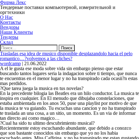
Фирма Лекс
Тендерные поставки компьютерной, измерительной и
оргтехники
О Нас
Контакты
Вендоры
Наши Клиенты
Тендеры
Склад
Найти:
Trasladas esa idea de musico disponible desplazandolo hacia el pelo
romantico…?volvemos a las cliches?
wordcamp
|
21.06.2022
A el le gusta ese moda sobre vida sin embargo pienso que estar
buscando tantos lugares seri­a la indagacion sobre ti tiempo, que nunca
te encuentras en el menor lugar y no ha transpirado cada ocasii?n estas
mas perdidos.
?Que tarea juega la musica en tus novelas?
En la precedente bilogia las Beatles era un hilo conductor. La musica te
inspira en cualquier. En El menudo que dibujaba constelaciones, que
estaba ambientada en los anos 50, puse una playlist por motivo de que
la musica te va guiando. Tu escuchas una cancion y no ha transpirado
te traslada an una cosa, a un sitio, un momento. Es un vi­a de informar
tan directo asi­ como magico…
?Cual ha sido tu ultimo descubrimiento musical?
Recientemente estoy escuchando abundante, que debido a conozco
que son bastante conocidos sin embargo que yo no los habia
escuchado antes, Miss Caffeina, y no ha transpirado me estan gustando