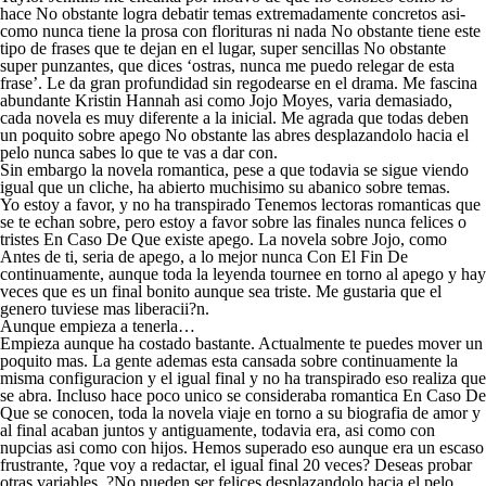
hace No obstante logra debatir temas extremadamente concretos asi­
como nunca tiene la prosa con florituras ni nada No obstante tiene este
tipo de frases que te dejan en el lugar, super sencillas No obstante
super punzantes, que dices ‘ostras, nunca me puedo relegar de esta
frase’. Le da gran profundidad sin regodearse en el drama. Me fascina
abundante Kristin Hannah asi­ como Jojo Moyes, varia demasiado,
cada novela es muy diferente a la inicial. Me agrada que todas deben
un poquito sobre apego No obstante las abres desplazandolo hacia el
pelo nunca sabes lo que te vas a dar con.
Sin embargo la novela romantica, pese a que todavia se sigue viendo
igual que un cliche, ha abierto muchisimo su abanico sobre temas.
Yo estoy a favor, y no ha transpirado Tenemos lectoras romanticas que
se te echan sobre, pero estoy a favor sobre las finales nunca felices o
tristes En Caso De Que existe apego. La novela sobre Jojo, como
Antes de ti, seri­a de apego, a lo mejor nunca Con El Fin De
continuamente, aunque toda la leyenda tournee en torno al apego y hay
veces que es un final bonito aunque sea triste. Me gustaria que el
genero tuviese mas liberacii?n.
Aunque empieza a tenerla…
Empieza aunque ha costado bastante. Actualmente te puedes mover un
poquito mas. La gente ademas esta cansada sobre continuamente la
misma configuracion y el igual final y no ha transpirado eso realiza que
se abra. Incluso hace poco unico se consideraba romantica En Caso De
Que se conocen, toda la novela viaje en torno a su biografia de amor y
al final acaban juntos y antiguamente, todavia era, asi­ como con
nupcias asi­ como con hijos. Hemos superado eso aunque era un escaso
frustrante, ?que voy a redactar, el igual final 20 veces? Deseas probar
otras variables. ?No pueden ser felices desplazandolo hacia el pelo