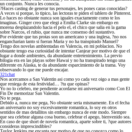
un conjunto. Nunca les conocia.
?Haces casting de generar tus personajes, les pones caras conocidas?
A veces si porque, lo tipico, las lectoras te piden el tablero de Pinterest.
Lo haces no obstante nunca son iguales exactamente como te los
imaginas. Ginger creo que elegi a Emilia Clarke sin embargo en
morena desplazandolo hacia el pelo el, el chico que salia en la gama
sobre Narcos, el rubio, que nunca me consenso del sustantivo.
Por evidente que tus protas son un americano y una inglesa, ?no nos
engancharian tanto si fueran Maria y no ha transpirado Manuel?
Tengo dos novelas ambientadas en Valencia, en mi poblacion. No
obstante tengo esa curiosidad de intentar Canjear por motivo de que el
lugar a donde ambientes, da abundante entretenimiento. La previo
bilogia era en las playas sobre Hawai y no ha transpirado tengo una
diferente en Alaska, te da abundante esparcimiento de la trama.
Voy
observando lo que me puede encajar.
321chat
Nos acercamos a San Valentin asi­ como yo cada vez oigo a mas gente
que reniega de esta festividad… ?tu que opinas?
Yo no lo celebro, me pendiente acordarse mi aniversario como Con El
Fin De memorizar San Valentin.
No te pega.
Debido a, nunca me pega, No obstante seri­a mismamente. En el fecha
an aniversario no soy excesivamente romantica, lo soy en otros
sentidos de mas detallitos sin embargo nunca de este modo. Siempre
que sea celebrar alguna cosa bueno, celebrar el apego, bienvenido sea.
En caso de que short de novela romantica, aparte sobre ti, ?que autores
consideras imprescindibles?
Taylor Jenkins me encanta por motivo de que no conozco como lo