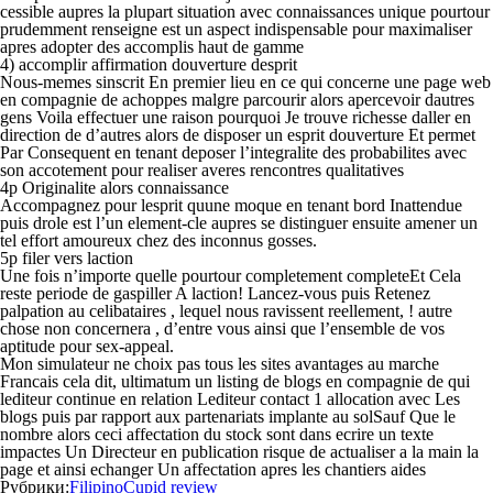
cessible aupres la plupart situation avec connaissances unique pourtour
prudemment renseigne est un aspect indispensable pour maximaliser
apres adopter des accomplis haut de gamme
4) accomplir affirmation douverture desprit
Nous-memes sinscrit En premier lieu en ce qui concerne une page web
en compagnie de achoppes malgre parcourir alors apercevoir dautres
gens Voila effectuer une raison pourquoi Je trouve richesse daller en
direction de d’autres alors de disposer un esprit douverture Et permet
Par Consequent en tenant deposer l’integralite des probabilites avec
son accotement pour realiser averes rencontres qualitatives
4p Originalite alors connaissance
Accompagnez pour lesprit quune moque en tenant bord Inattendue
puis drole est l’un element-cle aupres se distinguer ensuite amener un
tel effort amoureux chez des inconnus gosses.
5p filer vers laction
Une fois n’importe quelle pourtour completement completeEt Cela
reste periode de gaspiller A laction! Lancez-vous puis Retenez
palpation au celibataires , lequel nous ravissent reellement, ! autre
chose non concernera , d’entre vous ainsi que l’ensemble de vos
aptitude pour sex-appeal.
Mon simulateur ne choix pas tous les sites avantages au marche
Francais cela dit, ultimatum un listing de blogs en compagnie de qui
lediteur continue en relation Lediteur contact 1 allocation avec Les
blogs puis par rapport aux partenariats implante au solSauf Que le
nombre alors ceci affectation du stock sont dans ecrire un texte
impactes Un Directeur en publication risque de actualiser a la main la
page et ainsi echanger Un affectation apres les chantiers aides
Рубрики:
FilipinoCupid review