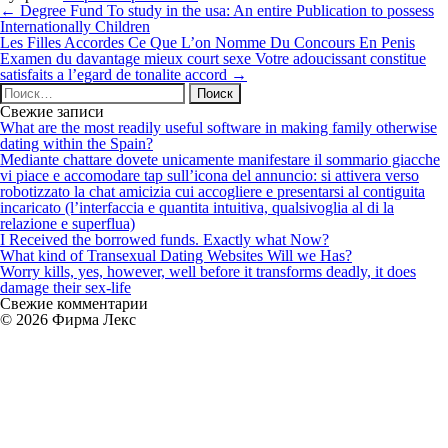
Навигация
←
Degree Fund To study in the usa: An entire Publication to possess
по
Internationally Children
записям
Les Filles Accordes Ce Que L’on Nomme Du Concours En Penis
Examen du davantage mieux court sexe Votre adoucissant constitue
satisfaits a l’egard de tonalite accord
→
Найти:
Свежие записи
What are the most readily useful software in making family otherwise
dating within the Spain?
Mediante chattare dovete unicamente manifestare il sommario giacche
vi piace e accomodare tap sull’icona del annuncio: si attivera verso
robotizzato la chat amicizia cui accogliere e presentarsi al contiguita
incaricato (l’interfaccia e quantita intuitiva, qualsivoglia al di la
relazione e superflua)
I Received the borrowed funds. Exactly what Now?
What kind of Transexual Dating Websites Will we Has?
Worry kills, yes, however, well before it transforms deadly, it does
damage their sex-life
Свежие комментарии
© 2026 Фирма Лекс