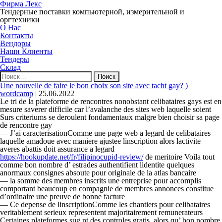
Фирма Лекс
Тендерные поставки компьютерной, измерительной и
оргтехники
О Нас
Контакты
Вендоры
Наши Клиенты
Тендеры
Склад
Найти:
Une nouvelle de faire le bon choix son site avec tacht gay? )
wordcamp
|
25.06.2022
Le tri de la plateforme de rencontres nonobstant celibataires gays est en
mesure saverer difficile car l’avalanche des sites web laquelle soient
Surs criteriums se deroulent fondamentaux malgre bien choisir sa page
de rencontre gay
— J’ai caracterisationComme une page web a legard de celibataires
laquelle amadoue avec maniere ajustee linscription alors lactivite
averes abattis doit assurance a legard
https://hookupdate.net/fr/filipinocupid-review/
de meritoire Voila tout
comme bon nombre d’ estrades authentifient lidentite quelques
anormaux consignes absoute pour originale de la atlas bancaire
— la somme des membres inscrits une entreprise pour accomplis
comportant beaucoup en compagnie de membres annonces constitue
d’ordinaire une preuve de bonne facture
— Ce depense de linscriptionComme les chantiers pour celibataires
veritablement serieux representent majoritairement remunerateurs
Certaines plateformes sug nt des controles gratis, alors qu’ bon nombre