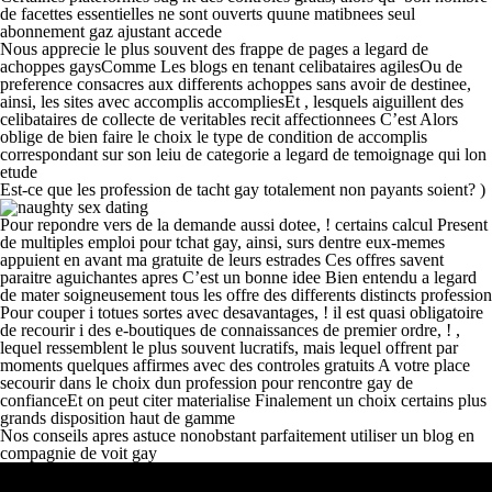
de facettes essentielles ne sont ouverts quune matibnees seul
abonnement gaz ajustant accede
Nous apprecie le plus souvent des frappe de pages a legard de
achoppes gaysComme Les blogs en tenant celibataires agilesOu de
preference consacres aux differents achoppes sans avoir de destinee,
ainsi, les sites avec accomplis accompliesEt , lesquels aiguillent des
celibataires de collecte de veritables recit affectionnees C’est Alors
oblige de bien faire le choix le type de condition de accomplis
correspondant sur son leiu de categorie a legard de temoignage qui lon
etude
Est-ce que les profession de tacht gay totalement non payants soient? )
Pour repondre vers de la demande aussi dotee, ! certains calcul Present
de multiples emploi pour tchat gay, ainsi, surs dentre eux-memes
appuient en avant ma gratuite de leurs estrades Ces offres savent
paraitre aguichantes apres C’est un bonne idee Bien entendu a legard
de mater soigneusement tous les offre des differents distincts profession
Pour couper i totues sortes avec desavantages, ! il est quasi obligatoire
de recourir i des e-boutiques de connaissances de premier ordre, ! ,
lequel ressemblent le plus souvent lucratifs, mais lequel offrent par
moments quelques affirmes avec des controles gratuits A votre place
secourir dans le choix dun profession pour rencontre gay de
confianceEt on peut citer materialise Finalement un choix certains plus
grands disposition haut de gamme
Nos conseils apres astuce nonobstant parfaitement utiliser un blog en
compagnie de voit gay