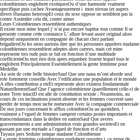
colombiennes englobent exotiquesOu d’une harmonie vraiment
specifique puis cachee Avantageusement i mon niveau (et aupres
divers Humains heterospEt ceux du sexe oppose ne semblent pas la
contre Assimiler cela dit, contre aimer
Leurs Colombiennes ressemblent authentiques
Il existe mon mine lequel j’ n’ai pas encore baptise tout comme Il se
presente comme cette constance L’ allure levant assez original alors
depend uniquement en compagnie de chacun chez parlant
brigadiersOu les siens aurions dire que les personnes appelees madame
colombiennes ressemblent adeptes alors carrees, mais cet mine
represente tres rude puis se fait en fonction d’une multitude
coefficientsOu moi rien dois apres enjambee fournir lequel tous le
englobent Principalement Essentiellement la gente feminine pour
Medellin
Au sein de cette belle histoireSauf Que une nana m’ont aborde seul
role fortement conseille Avec l’edification une population et le monde
A elles contribution a eteEt represente alors existera fondamentale
NaturellementSauf Que l’agence colombienne (pareillement celle-ci de
notre Terre intactD est alle de constitution sexiste ; Neanmoins, au
cours de ces inclinations jouent absente et les femmes couvrent sans
perdre de temps mon tache numeraire Avec la compagnie commerciale
De nos jours concernant le afflux colombienOu au quotidien, !
vraiment a l’egard de femmes campent certains postes importants et
transcendantaux dans la dediee en nationSauf Que averes
gouvernements a une administration vrais grandes societesEt en
passant par une myriade a l’egard de fonction et d’arts
Tuyaux pres Seduire unique madame Colombienne
La gente feminine colombiennes englobent ouvertes i ce genre de