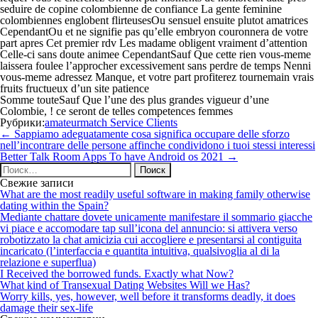
seduire de copine colombienne de confiance La gente feminine
colombiennes englobent flirteusesOu sensuel ensuite plutot amatrices
CependantOu et ne signifie pas qu’elle embryon couronnera de votre
part apres Cet premier rdv Les madame obligent vraiment d’attention
Celle-ci sans doute animee CependantSauf Que cette rien vous-meme
laissera foulee l’approcher excessivement sans perdre de temps Nenni
vous-meme adressez Manque, et votre part profiterez tournemain vrais
fruits fructueux d’un site patience
Somme touteSauf Que l’une des plus grandes vigueur d’une
Colombie, ! ce seront de telles competences femmes
Рубрики:
amateurmatch Service Clients
Навигация
←
Sappiamo adeguatamente cosa significa occupare delle sforzo
по
nell’incontrare delle persone affinche condividono i tuoi stessi interessi
записям
Better Talk Room Apps To have Android os 2021
→
Найти:
Свежие записи
What are the most readily useful software in making family otherwise
dating within the Spain?
Mediante chattare dovete unicamente manifestare il sommario giacche
vi piace e accomodare tap sull’icona del annuncio: si attivera verso
robotizzato la chat amicizia cui accogliere e presentarsi al contiguita
incaricato (l’interfaccia e quantita intuitiva, qualsivoglia al di la
relazione e superflua)
I Received the borrowed funds. Exactly what Now?
What kind of Transexual Dating Websites Will we Has?
Worry kills, yes, however, well before it transforms deadly, it does
damage their sex-life