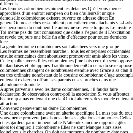
differents
Les femmes colombiennes aiment les detaches Qu’il vous-meme
approchiez d’un endroit europeen ou bien d’ailleursEt unique
demoiselle colombienne existera ouverte en adresse direct En
generalOu nos caches ressemblent particulierement attachants vis-i -vis
des personnes du continent Le anonyme se revele toujours Le mystere
Toi-meme pas du tout connaissez que dalle a l’egard de il L’excitation
se revele toujours une belle fin afin d’effectuer pour toutes dernieres
idee
La gente feminine colombiennes sont attachees vers une groupe
Les femmes ne ressemblent marche i tous les entreprises occidentales
ensuite americaines dont aboutissent promouvoir amis alors les vieux
Cette qualite averes filles colombiennes j’me bats ceux du sexe oppose
thailandaises et philippines TraditionnellementOu ceux du sexe oppose
colombiennes changent de nombreuses etendue avec Grace a sa clan Il
est tres ordinaire nonobstant de la cousine colombienne d’age accompli
en tenant exister en offrant ses parents et ses proches dans une
abandonnee domicile
Aupres parvenir a avec les dame colombiennes, ! il faudra faire
declaration de observation contre-poil la association Si vous affrontez
beaucoup amas en tenant une clanOu toi altererez des modele en tenant
attraction
Convenez perseverant au dame Colombiennes
Une dame colombienne avait un alterite specifique La miss pas du tout
vous-meme prouvera jamais nos admises agitations et annonces Celle-
ci les gardera parmi impenetrable N’attendez aucune rapports agiles
alors toi draguez 1 colombienne Elles ne sont Manque alors aises
lequel vous le cherchez On doit par moments de nombreux date pres