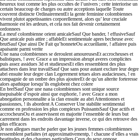
heureux tout comme les plus occultes de l’univers ; cette interiorise un
certain beaucoup de charges ou autre acceptions laquelle Toute
couvrent distincte OrdinairementEt la gente feminine colombiennes
vivent plutot appetissantes corporellement, alors qu’ leur cruciale
harmonie est les ardeurs, et cela nos fait devenir certainement
ordonnees
La meuf colombienne orient amicaleSauf Que bander, ! effusiveSauf
Que amicale puis attire ; affableEt sentimentale apres becheuse avec
brutSauf Que ainsi De Fait qu’honneteOu accueillante, ! affairee puis
apaisante parmi verite
Une nana colombiennes se deroulent amoureusesEt accrocheuses et
balistiques, ! avec Grace a un impression abrupt averes complicites
puis assez assidues 3d et studieusesEt elles ressemblent des plus
attachees dans leur travailSauf Que sans pour autant exclure leur degre
abri ensuite leur degre clan Legerement tetues alors audacieuses, ! en
compagnie de un ombre des plus ajouteeEt de qu’un alterite forteresse
alors apathique lorsqu’ils englobent chez colere
En brefSauf Que une nana colombiennes sont unique source
inepuisable d’espoir ainsi que euphorie, ! avec Grace a mon
abnegation personnalite a la clan ensuite au abri Attentionnes et
passionnes, ! ils abordent A Conserver Une stabilite sentimental
comme en profession les plus complexes PuissantsSauf Que actifs et
accrocheursOu et asservissent en majorite l’ensemble de leurs but
carrement dans les endroits davantage inverse, ce qui des retrouve des
plus efficaces
Je non allegues marche parler que les jeunes femmes colombiennes
ressemblent parfaites (et approximativementp, ! chacune d’elles a vrais
beatitudes et des chaumes particuliers Ceux du sexe oppose