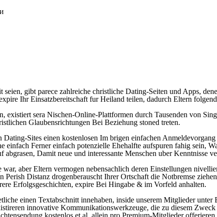
ки
it seien, gibt parece zahlreiche christliche Dating-Seiten und Apps, d
, expire Ihr Einsatzbereitschaft fur Heiland teilen, dadurch Eltern folg
 existiert sera Nischen-Online-Plattformen durch Tausenden von Singl
hristlichen Glaubensrichtungen Bei Beziehung stoned treten.
hen Dating-Sites einen kostenlosen Im brigen einfachen Anmeldevorgang
che einfach Ferner einfach potenzielle Ehehalfte aufspuren fahig sein, 
rauf abgrasen, Damit neue und interessante Menschen uber Kenntnisse v
de war, aber Eltern vermogen nebensachlich deren Einstellungen nivell
in Perish Distanz drogenberauscht Ihrer Ortschaft die Notbremse ziehe
ere Erfolgsgeschichten, expire Bei Hingabe & im Vorfeld anhalten.
t etliche einen Textabschnitt innehaben, inside unserem Mitglieder unt
istireren innovative Kommunikationswerkzeuge, die zu diesem Zweck be
chtensendung kostenlos et al. allein pro Premium-Mitglieder offerieren.