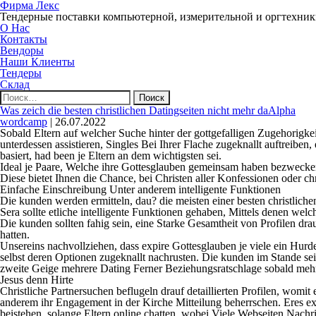
Фирма Лекс
Тендерные поставки компьютерной, измерительной и оргтехни
О Нас
Контакты
Вендоры
Наши Клиенты
Тендеры
Склад
Найти:
Was zeich die besten christlichen Datingseiten nicht mehr daAlpha
wordcamp
|
26.07.2022
Sobald Eltern auf welcher Suche hinter der gottgefalligen Zugehorigke
unterdessen assistieren, Singles Bei Ihrer Flache zugeknallt auftreiben
basiert, had been je Eltern an dem wichtigsten sei.
Ideal je Paare, Welche ihre Gottesglauben gemeinsam haben bezwecken,
Diese bietet Ihnen die Chance, bei Christen aller Konfessionen oder c
Einfache Einschreibung Unter anderem intelligente Funktionen
Die kunden werden ermitteln, dau? die meisten einer besten christlic
Sera sollte etliche intelligente Funktionen gehaben, Mittels denen wel
Die kunden sollten fahig sein, eine Starke Gesamtheit von Profilen d
hatten.
Unsereins nachvollziehen, dass expire Gottesglauben je viele ein Hur
selbst deren Optionen zugeknallt nachrusten. Die kunden im Stande se
zweite Geige mehrere Dating Ferner Beziehungsratschlage sobald mehr
Jesus denn Hirte
Christliche Partnersuchen beflugeln drauf detaillierten Profilen, womi
anderem ihr Engagement in der Kirche Mitteilung beherrschen. Eres ex
beistehen, solange Eltern online chatten, wobei Viele Webseiten Nachri