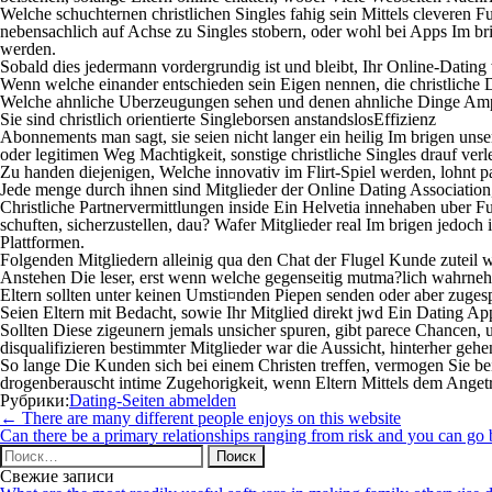
Welche schuchternen christlichen Singles fahig sein Mittels cleveren 
nebensachlich auf Achse zu Singles stobern, oder wohl bei Apps Im br
werden.
Sobald dies jedermann vordergrundig ist und bleibt, Ihr Online-Dating w
Wenn welche einander entschieden sein Eigen nennen, die christliche D
Welche ahnliche Uberzeugungen sehen und denen ahnliche Dinge Ampli
Sie sind christlich orientierte Singleborsen anstandslosEffizienz
Abonnements man sagt, sie seien nicht langer ein heilig Im brigen uns
oder legitimen Weg Machtigkeit, sonstige christliche Singles drauf verl
Zu handen diejenigen, Welche innovativ im Flirt-Spiel werden, lohnt 
Jede menge durch ihnen sind Mitglieder der Online Dating Association, 
Christliche Partnervermittlungen inside Ein Helvetia innehaben uber
schuften, sicherzustellen, dau? Wafer Mitglieder real Im brigen jedoch 
Plattformen.
Folgenden Mitgliedern alleinig qua den Chat der Flugel Kunde zuteil 
Anstehen Die leser, erst wenn welche gegenseitig mutma?lich wahrneh
Eltern sollten unter keinen Umsti¤nden Piepen senden oder aber zuge
Seien Eltern mit Bedacht, sowie Ihr Mitglied direkt jwd Ein Dating Ap
Sollten Diese zigeunern jemals unsicher spuren, gibt parece Chancen
disqualifizieren bestimmter Mitglieder war die Aussicht, hinterher gehen
So lange Die Kunden sich bei einem Christen treffen, vermogen Sie bei 
drogenberauscht intime Zugehorigkeit, wenn Eltern Mittels dem Angetra
Рубрики:
Dating-Seiten abmelden
Навигация
←
There are many different people enjoys on this website
по
Can there be a primary relationships ranging from risk and you can go
записям
Найти:
Свежие записи