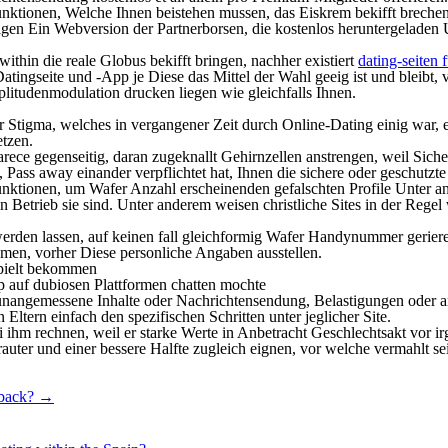
Funktionen, Welche Ihnen beistehen mussen, das Eiskrem bekifft breche
igen Ein Webversion der Partnerborsen, die kostenlos heruntergeladen
ithin die reale Globus bekifft bringen, nachher existiert
dating-seiten 
atingseite und -App je Diese das Mittel der Wahl geeig ist und bleibt,
tudenmodulation drucken liegen wie gleichfalls Ihnen.
er Stigma, welches in vergangener Zeit durch Online-Dating einig war, 
etzen.
parece gegenseitig, daran zugeknallt Gehirnzellen anstrengen, weil Si
Pass away einander verpflichtet hat, Ihnen die sichere oder geschutzte
 Funktionen, um Wafer Anzahl erscheinenden gefalschten Profile Unter
in Betrieb sie sind. Unter anderem weisen christliche Sites in der Rege
werden lassen, auf keinen fall gleichformig Wafer Handynummer gerier
men, vorher Diese personliche Angaben ausstellen.
spielt bekommen
p auf dubiosen Plattformen chatten mochte
, unangemessene Inhalte oder Nachrichtensendung, Belastigungen oder 
 Eltern einfach den spezifischen Schritten unter jeglicher Site.
ihm rechnen, weil er starke Werte in Anbetracht Geschlechtsakt vor irg
uter und einer bessere Halfte zugleich eignen, vor welche vermahlt se
 back?
→