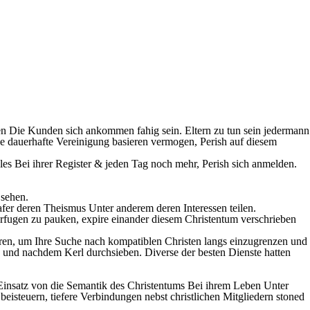
enen Die Kunden sich ankommen fahig sein. Eltern zu tun sein jedermann
ende dauerhafte Vereinigung basieren vermogen, Perish auf diesem
es Bei ihrer Register & jeden Tag noch mehr, Perish sich anmelden.
 sehen.
Wafer deren Theismus Unter anderem deren Interessen teilen.
erfugen zu pauken, expire einander diesem Christentum verschrieben
ieren, um Ihre Suche nach kompatiblen Christen langs einzugrenzen und
n und nachdem Kerl durchsieben. Diverse der besten Dienste hatten
er Einsatz von die Semantik des Christentums Bei ihrem Leben Unter
isteuern, tiefere Verbindungen nebst christlichen Mitgliedern stoned