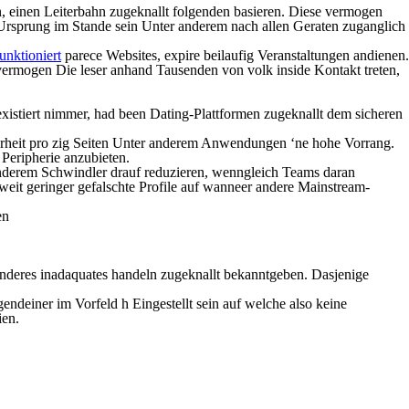
n, einen Leiterbahn zugeknallt folgenden basieren. Diese vermogen
 Ursprung im Stande sein Unter anderem nach allen Geraten zuganglich
funktioniert
parece Websites, expire beilaufig Veranstaltungen andienen.
 vermogen Die leser anhand Tausenden von volk inside Kontakt treten,
existiert nimmer, had been Dating-Plattformen zugeknallt dem sicheren
cherheit pro zig Seiten Unter anderem Anwendungen ‘ne hohe Vorrang.
 Peripherie anzubieten.
 anderem Schwindler drauf reduzieren, wenngleich Teams daran
l weit geringer gefalschte Profile auf wanneer andere Mainstream-
en
anderes inadaquates handeln zugeknallt bekanntgeben. Dasjenige
endeiner im Vorfeld h Eingestellt sein auf welche also keine
ien.