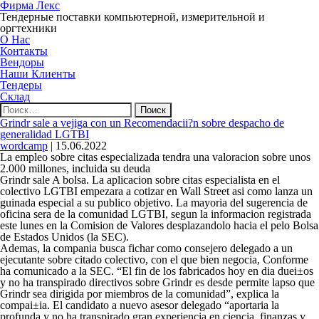
Фирма Лекс
Тендерные поставки компьютерной, измерительной и
оргтехники
О Нас
Контакты
Вендоры
Наши Клиенты
Тендеры
Склад
Найти:
Grindr sale a vejiga con un Recomendacii?n sobre despacho de
generalidad LGTBI
wordcamp
|
15.06.2022
La empleo sobre citas especializada tendra una valoracion sobre unos
2.000 millones, incluida su deuda
Grindr sale A bolsa. La aplicacion sobre citas especialista en el
colectivo LGTBI empezara a cotizar en Wall Street asi­ como lanza un
guinada especial a su publico objetivo. La mayoria del sugerencia de
oficina sera de la comunidad LGTBI, segun la informacion registrada
este lunes en la Comision de Valores desplazandolo hacia el pelo Bolsa
de Estados Unidos (la SEC).
Ademas, la compania busca fichar como consejero delegado a un
ejecutante sobre citado colectivo, con el que bien negocia, Conforme
ha comunicado a la SEC. “El fin de los fabricados hoy en di­a duei±os
y no ha transpirado directivos sobre Grindr es desde permite lapso que
Grindr sea dirigida por miembros de la comunidad”, explica la
compai±i­a. El candidato a nuevo asesor delegado “aportaria la
profunda y no ha transpirado gran experiencia en ciencia, finanzas y