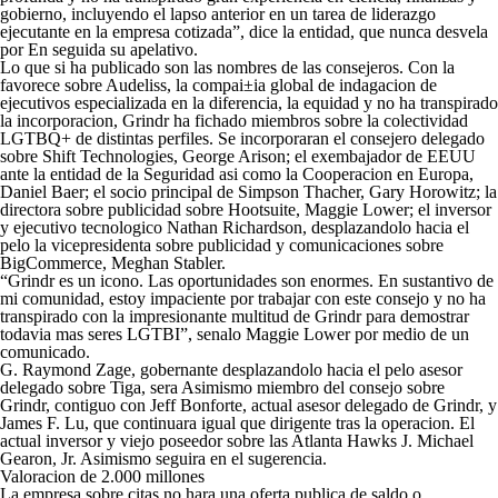
gobierno, incluyendo el lapso anterior en un tarea de liderazgo
ejecutante en la empresa cotizada”, dice la entidad, que nunca desvela
por En seguida su apelativo.
Lo que si ha publicado son las nombres de las consejeros. Con la
favorece sobre Audeliss, la compai±i­a global de indagacion de
ejecutivos especializada en la diferencia, la equidad y no ha transpirado
la incorporacion, Grindr ha fichado miembros sobre la colectividad
LGTBQ+ de distintas perfiles. Se incorporaran el consejero delegado
sobre Shift Technologies, George Arison; el exembajador de EEUU
ante la entidad de la Seguridad asi­ como la Cooperacion en Europa,
Daniel Baer; el socio principal de Simpson Thacher, Gary Horowitz; la
directora sobre publicidad sobre Hootsuite, Maggie Lower; el inversor
y ejecutivo tecnologico Nathan Richardson, desplazandolo hacia el
pelo la vicepresidenta sobre publicidad y comunicaciones sobre
BigCommerce, Meghan Stabler.
“Grindr es un icono. Las oportunidades son enormes. En sustantivo de
mi comunidad, estoy impaciente por trabajar con este consejo y no ha
transpirado con la impresionante multitud de Grindr para demostrar
todavia mas seres LGTBI”, senalo Maggie Lower por medio de un
comunicado.
G. Raymond Zage, gobernante desplazandolo hacia el pelo asesor
delegado sobre Tiga, sera Asimismo miembro del consejo sobre
Grindr, contiguo con Jeff Bonforte, actual asesor delegado de Grindr, y
James F. Lu, que continuara igual que dirigente tras la operacion. El
actual inversor y viejo poseedor sobre las Atlanta Hawks J. Michael
Gearon, Jr. Asimismo seguira en el sugerencia.
Valoracion de 2.000 millones
La empresa sobre citas no hara una oferta publica de saldo o