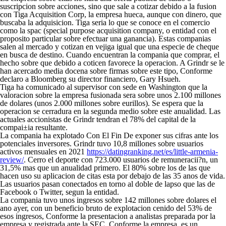
suscripcion sobre acciones, sino que sale a cotizar debido a la fusion
con Tiga Acquisition Corp, la empresa hueca, aunque con dinero, que
buscaba la adquisicion. Tiga seri­a lo que se conoce en el comercio
como la spac (special purpose acquisition company, o entidad con el
proposito particular sobre efectuar una ganancia). Estas companias
salen al mercado y cotizan en vejiga igual que una especie de cheque
en busca de destino. Cuando encuentran la compania que comprar, el
hecho sobre que debido a coticen favorece la operacion. A Grindr se le
han acercado media docena sobre firmas sobre este tipo, Conforme
declaro a Bloomberg su director financiero, Gary Hsueh.
Tiga ha comunicado al supervisor con sede en Washington que la
valoracion sobre la empresa fusionada sera sobre unos 2.100 millones
de dolares (unos 2.000 millones sobre eurillos). Se espera que la
operacion se cerradura en la segunda medio sobre este anualidad. Las
actuales accionistas de Grindr tendran el 78% del capital de la
compai±i­a resultante.
La compania ha explotado Con El Fin De exponer sus cifras ante los
potenciales inversores. Grindr tuvo 10,8 millones sobre usuarios
activos mensuales en 2021
https://datingranking.net/es/little-armenia-
review/
. Cerro el deporte con 723.000 usuarios de remuneracii?n, un
31,5% mas que un anualidad primero. El 80% sobre los de las que
hacen uso su aplicacion de citas esta por debajo de las 35 anos de vida.
Las usuarios pasan conectados en torno al doble de lapso que las de
Facebook o Twitter, segun la entidad.
La compania tuvo unos ingresos sobre 142 millones sobre dolares el
ano ayer, con un beneficio bruto de explotacion cenido del 53% de
esos ingresos, Conforme la presentacion a analistas preparada por la
empresa y registrada ante la SEC. Conforme la empresa, es un